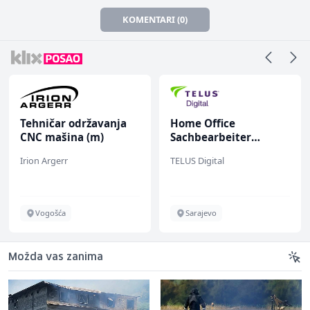
KOMENTARI (0)
Tehničar održavanja
Home Office
CNC mašina (m)
Sachbearbeiter
(m/w/d) für einen
Irion Argerr
TELUS Digital
bekannten deutschen
Energieversorger
Vogošća
Sarajevo
Možda vas zanima