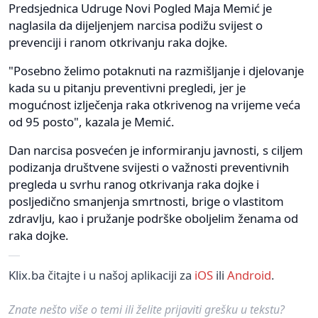
Predsjednica Udruge Novi Pogled Maja Memić je
naglasila da dijeljenjem narcisa podižu svijest o
prevenciji i ranom otkrivanju raka dojke.
"Posebno želimo potaknuti na razmišljanje i djelovanje
kada su u pitanju preventivni pregledi, jer je
mogućnost izlječenja raka otkrivenog na vrijeme veća
od 95 posto", kazala je Memić.
Dan narcisa posvećen je informiranju javnosti, s ciljem
podizanja društvene svijesti o važnosti preventivnih
pregleda u svrhu ranog otkrivanja raka dojke i
posljedično smanjenja smrtnosti, brige o vlastitom
zdravlju, kao i pružanje podrške oboljelim ženama od
raka dojke.
Klix.ba čitajte i u našoj aplikaciji za
iOS
ili
Android
.
Znate nešto više o temi ili želite prijaviti grešku u tekstu?