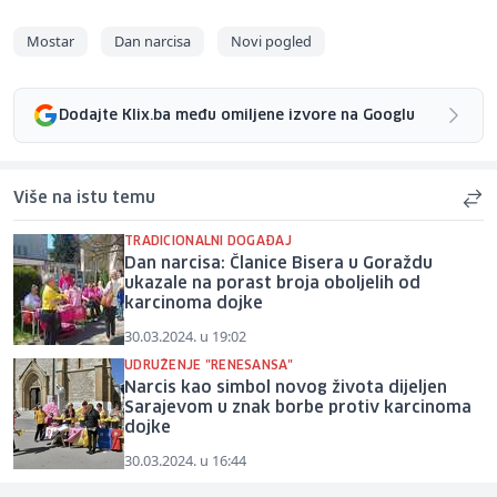
Mostar
Dan narcisa
Novi pogled
Dodajte Klix.ba među omiljene izvore na Googlu
Više na istu temu
TRADICIONALNI DOGAĐAJ
Dan narcisa: Članice Bisera u Goraždu
ukazale na porast broja oboljelih od
karcinoma dojke
30.03.2024. u 19:02
UDRUŽENJE "RENESANSA"
Narcis kao simbol novog života dijeljen
Sarajevom u znak borbe protiv karcinoma
dojke
30.03.2024. u 16:44