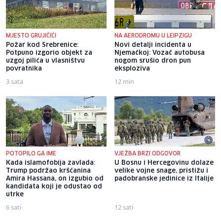
MJESTO GRUJIČIĆI
NA AERODROMU U LEIPZIGU
Požar kod Srebrenice:
Novi detalji incidenta u
Potpuno izgorio objekt za
Njemačkoj: Vozač autobusa
uzgoj pilića u vlasništvu
nogom srušio dron pun
povratnika
eksploziva
3 sata
12 min
POTOPILO GA IME
VJEŽBA BRZI ODGOVOR
Kada islamofobija zavlada:
U Bosnu i Hercegovinu dolaze
Trump podržao kršćanina
velike vojne snage, pristižu i
Amira Hassana, on izgubio od
padobranske jedinice iz Italije
kandidata koji je odustao od
utrke
6 sati
12 sati