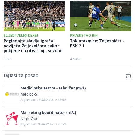
SLIJEDI VELIKI DERBI
PRVENSTVO BIH
Pogledajte slavlje igrača i
Tok utakmice: Željezničar -
navijača Željezničara nakon
BSK 2:1
pobjede na otvaranju sezone
1 sat
4 sata
Oglasi za posao
Medicinska sestra - Tehničar (m/ž)
Medico-S
Prijava do: 16.08.2026. u 23:59
Marketing koordinator (m/ž)
NightOut
Prijava do: 31.08.2026. u 23:59