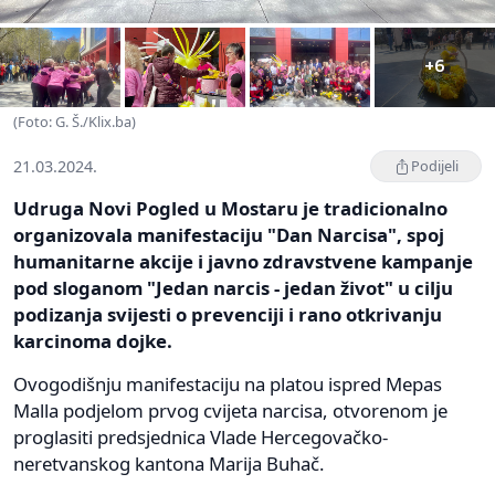
+6
(Foto: G. Š./Klix.ba)
21.03.2024.
Podijeli
Udruga Novi Pogled u Mostaru je tradicionalno
organizovala manifestaciju "Dan Narcisa", spoj
humanitarne akcije i javno zdravstvene kampanje
pod sloganom "Jedan narcis - jedan život" u cilju
podizanja svijesti o prevenciji i rano otkrivanju
karcinoma dojke.
Ovogodišnju manifestaciju na platou ispred Mepas
Malla podjelom prvog cvijeta narcisa, otvorenom je
proglasiti predsjednica Vlade Hercegovačko-
neretvanskog kantona Marija Buhač.