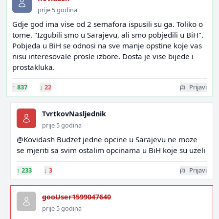
prije 5 godina
Gdje god ima vise od 2 semafora ispusili su ga. Toliko o
tome. "Izgubili smo u Sarajevu, ali smo pobjedili u BiH".
Pobjeda u BiH se odnosi na sve manje opstine koje vas
nisu interesovale prosle izbore. Dosta je vise bijede i
prostakluka.
↑
837
↓
22
Prijavi
TvrtkovNasljednik
prije 5 godina
@Kovidash Budzet jedne opcine u Sarajevu ne moze
se mjeriti sa svim ostalim opcinama u BiH koje su uzeli
↑
233
↓
3
Prijavi
gooUser1599047640
prije 5 godina