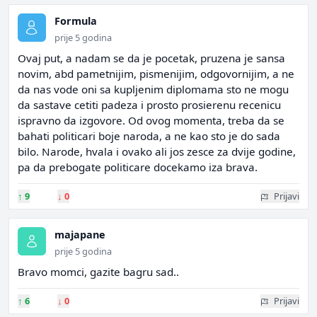
Formula
prije 5 godina
Ovaj put, a nadam se da je pocetak, pruzena je sansa
novim, abd pametnijim, pismenijim, odgovornijim, a ne
da nas vode oni sa kupljenim diplomama sto ne mogu
da sastave cetiti padeza i prosto prosierenu recenicu
ispravno da izgovore. Od ovog momenta, treba da se
bahati politicari boje naroda, a ne kao sto je do sada
bilo. Narode, hvala i ovako ali jos zesce za dvije godine,
pa da prebogate politicare docekamo iza brava.
↑
9
↓
0
Prijavi
majapane
prije 5 godina
Bravo momci, gazite bagru sad..
↑
6
↓
0
Prijavi