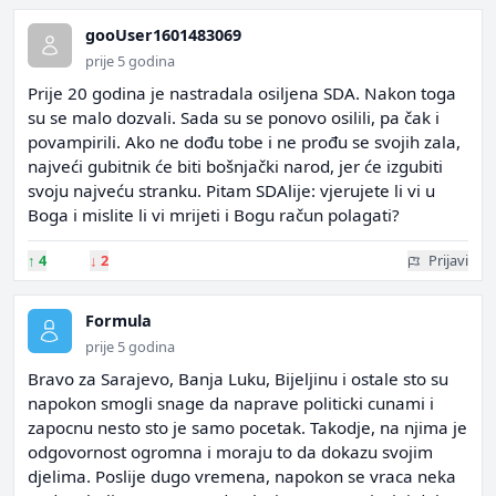
gooUser1601483069
prije 5 godina
Prije 20 godina je nastradala osiljena SDA. Nakon toga
su se malo dozvali. Sada su se ponovo osilili, pa čak i
povampirili. Ako ne dođu tobe i ne prođu se svojih zala,
najveći gubitnik će biti bošnjački narod, jer će izgubiti
svoju najveću stranku. Pitam SDAlije: vjerujete li vi u
Boga i mislite li vi mrijeti i Bogu račun polagati?
↑
4
↓
2
Prijavi
Formula
prije 5 godina
Bravo za Sarajevo, Banja Luku, Bijeljinu i ostale sto su
napokon smogli snage da naprave politicki cunami i
zapocnu nesto sto je samo pocetak. Takodje, na njima je
odgovornost ogromna i moraju to da dokazu svojim
djelima. Poslije dugo vremena, napokon se vraca neka