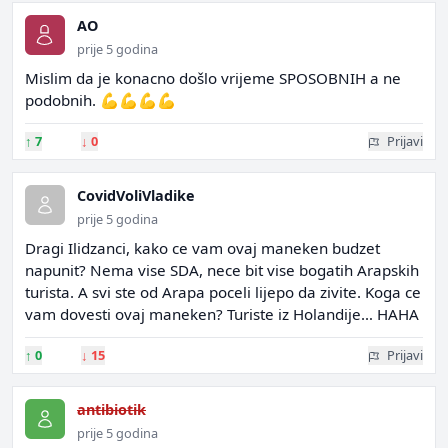
AO
prije 5 godina
Mislim da je konacno došlo vrijeme SPOSOBNIH a ne
podobnih. 💪💪💪💪
↑
7
↓
0
Prijavi
CovidVoliVladike
prije 5 godina
Dragi Ilidzanci, kako ce vam ovaj maneken budzet
napunit? Nema vise SDA, nece bit vise bogatih Arapskih
turista. A svi ste od Arapa poceli lijepo da zivite. Koga ce
vam dovesti ovaj maneken? Turiste iz Holandije… HAHA
↑
0
↓
15
Prijavi
antibiotik
prije 5 godina