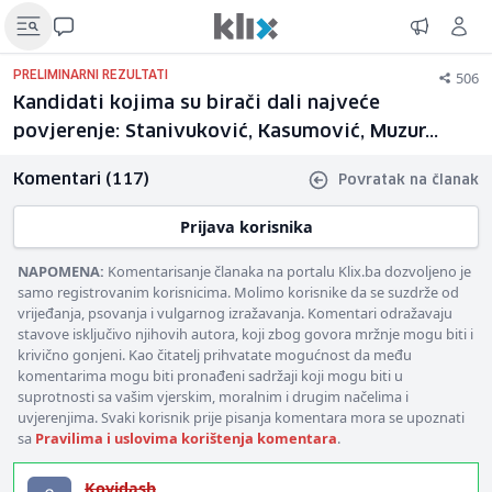
506
PRELIMINARNI REZULTATI
Kandidati kojima su birači dali najveće
povjerenje: Stanivuković, Kasumović, Muzur...
Komentari (117)
Povratak na članak
Prijava korisnika
NAPOMENA:
Komentarisanje članaka na portalu Klix.ba dozvoljeno je
samo registrovanim korisnicima. Molimo korisnike da se suzdrže od
vrijeđanja, psovanja i vulgarnog izražavanja. Komentari odražavaju
stavove isključivo njihovih autora, koji zbog govora mržnje mogu biti i
krivično gonjeni. Kao čitatelj prihvatate mogućnost da među
komentarima mogu biti pronađeni sadržaji koji mogu biti u
suprotnosti sa vašim vjerskim, moralnim i drugim načelima i
uvjerenjima. Svaki korisnik prije pisanja komentara mora se upoznati
sa
Pravilima i uslovima korištenja komentara
.
Kovidash