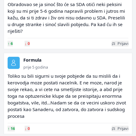
Obradovao se ja sinoć što će sa SDA otići neki peksini
koji su mi prije 5-6 godina napravili problem i jutros mi
kažu, da si ti zdrav i živ oni nisu odavno u SDA. Preselili
u druge stranke i sinoć slavili pobjedu. Pa kad ću ih se
riješiti?
↑
6
↓
0
Prijavi
Formula
prije 5 godina
Toliko su bili sigurni u svoje pobjede da su mislili da i
kerovodja moze postati nacelnik. E ne moze, narod je
svoje rekao, a vi cete na smetljiste istorije, a abd prije
toga na optuzenicke klupe da se preispitaju enormna
bogatstva, vile, itd...Nadam se da ce vecini uskoro zivot
postati kao Sanaderu, od zatvora, do zatvora i sudskog
procesa
↑
16
↓
0
Prijavi