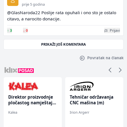
prije 5 godina
@GlasNaroda22 Poslije rata opuhali i ono sto je ostalo
citavo, a narocito donacije.
↑
3
↓
0
Prijavi
PRIKAŽI JOŠ KOMENTARA
Povratak na članak
Direktor proizvodnje
Tehničar održavanja
pločastog namještaja
CNC mašina (m)
(m/ž)
Kalea
Irion Argerr