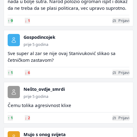
nada u bolje sutra. Narod polozio ogroman ispit i dokaz
da ne treba da se plasi politicara, vec upravo suprotno.
↑
9
↓
1
Prijavi
Gospodincojek
prije 5 godina
Sve super al zar se nije ovaj Stanivuković slikao sa
četničkom zastavom?
↑
1
↓
6
Prijavi
Nešto_ovdje_smrdi
prije 5 godina
Čemu tolika agresivnost klixe
↑
1
↓
2
Prijavi
Mujo s onog svijeta