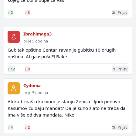
kojeg ce boliti dupe za vas
↑
2
↓
3
Prijavi
Ibrahimaga3
prije 5 godina
Gubitak opštine Centar, ravan je gubitku 10 drugih
opština. Al ga ispuši El Bake.
↑
12
↓
0
Prijavi
Cydonia
prije 5 godina
Ali kad znaš u kakvom je stanju Zenica i ljudi ponovo
Kasumoviću daju mandat? Da je suho zlato ne treba da
ima više od dva mandata. Niko.
↑
4
↓
2
Prijavi