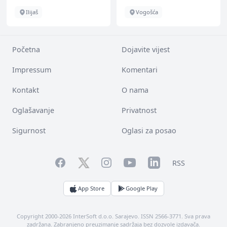
Ilijaš
Vogošća
Početna
Dojavite vijest
Impressum
Komentari
Kontakt
O nama
Oglašavanje
Privatnost
Sigurnost
Oglasi za posao
Facebook
YouTube
LinkedIn
Twitter
Instagram
RSS
App Store
Google Play
Copyright 2000-2026 InterSoft d.o.o. Sarajevo. ISSN 2566-3771. Sva prava
zadržana. Zabranjeno preuzimanje sadržaja bez dozvole izdavača.