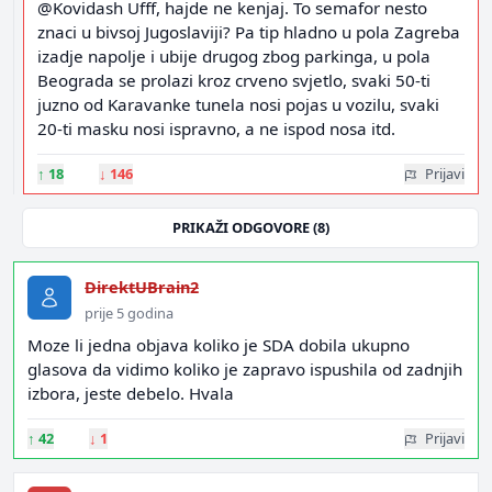
@Kovidash Ufff, hajde ne kenjaj. To semafor nesto
znaci u bivsoj Jugoslaviji? Pa tip hladno u pola Zagreba
izadje napolje i ubije drugog zbog parkinga, u pola
Beograda se prolazi kroz crveno svjetlo, svaki 50-ti
juzno od Karavanke tunela nosi pojas u vozilu, svaki
20-ti masku nosi ispravno, a ne ispod nosa itd.
↑
18
↓
146
Prijavi
PRIKAŽI ODGOVORE (8)
DirektUBrain2
prije 5 godina
Moze li jedna objava koliko je SDA dobila ukupno
glasova da vidimo koliko je zapravo ispushila od zadnjih
izbora, jeste debelo. Hvala
↑
42
↓
1
Prijavi