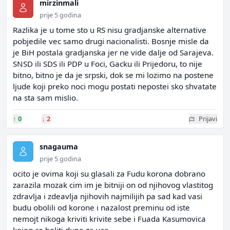
mirzinmali
prije 5 godina
Razlika je u tome sto u RS nisu gradjanske alternative
pobjedile vec samo drugi nacionalisti. Bosnje misle da
je BiH postala gradjanska jer ne vide dalje od Sarajeva.
SNSD ili SDS ili PDP u Foci, Gacku ili Prijedoru, to nije
bitno, bitno je da je srpski, dok se mi lozimo na postene
ljude koji preko noci mogu postati nepostei sko shvatate
na sta sam mislio.
↑
0
↓
2
Prijavi
snagauma
prije 5 godina
ocito je ovima koji su glasali za Fudu korona dobrano
zarazila mozak cim im je bitniji on od njihovog vlastitog
zdravlja i zdeavlja njihovih najmilijih pa sad kad vasi
budu obolili od korone i nazalost preminu od iste
nemojt nikoga kriviti krivite sebe i Fuada Kasumovica