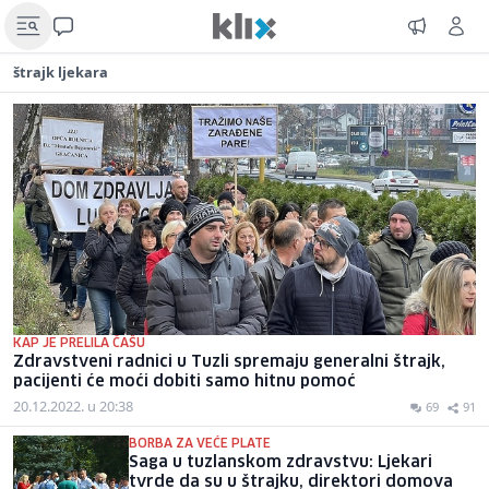
štrajk ljekara
KAP JE PRELILA ČAŠU
Zdravstveni radnici u Tuzli spremaju generalni štrajk,
pacijenti će moći dobiti samo hitnu pomoć
20.12.2022. u 20:38
69
91
BORBA ZA VEĆE PLATE
Saga u tuzlanskom zdravstvu: Ljekari
tvrde da su u štrajku, direktori domova