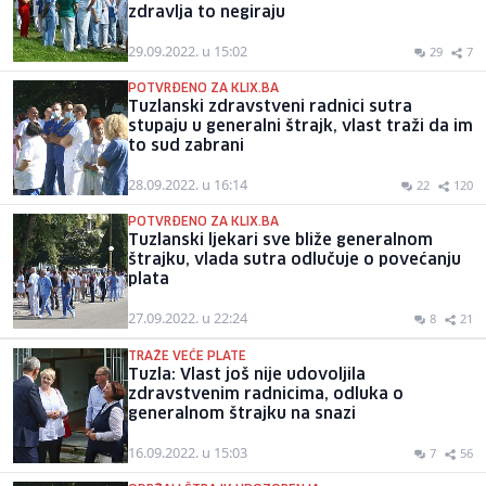
zdravlja to negiraju
29.09.2022. u 15:02
29
7
POTVRĐENO ZA KLIX.BA
Tuzlanski zdravstveni radnici sutra
stupaju u generalni štrajk, vlast traži da im
to sud zabrani
28.09.2022. u 16:14
22
120
POTVRĐENO ZA KLIX.BA
Tuzlanski ljekari sve bliže generalnom
štrajku, vlada sutra odlučuje o povećanju
plata
27.09.2022. u 22:24
8
21
TRAŽE VEĆE PLATE
Tuzla: Vlast još nije udovoljila
zdravstvenim radnicima, odluka o
generalnom štrajku na snazi
16.09.2022. u 15:03
7
56