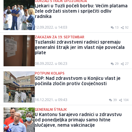
ODRŽALI ŠTRAJK UPOZORENJA
Ljekari u Tuzli počeli borbu: Većim platama
žele održati sistem i spriječiti odliv
radnika
12.09.2022. u 14:03
13
92
ZAKAZAN ZA 19. SEPTEMBAR
Tuzlanski zdravstveni radnici spremaju
generalni štrajk jer im vlast nije povećala
plate
08.09.2022. u 06:23
29
27
POTPUNI KOLAPS
SDP: Nad zdravstvom u Konjicu vlast je
počinila zločin protiv čovječnosti
16.12.2021. u 09:43
39
104
GENERALNI ŠTRAJK
U Kantonu Sarajevo radnici u zdravstvu
od ponedjeljka primaju samo hitne
slučajeve, nema vakcinacije