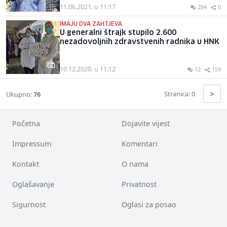
11.06.2021. u 11:17
284
0
IMAJU DVA ZAHTJEVA
U generalni štrajk stupilo 2.600
nezadovoljnih zdravstvenih radnika u HNK
10.12.2020. u 11:12
12
159
>
Stranica: 0
Ukupno:
76
Početna
Dojavite vijest
Impressum
Komentari
Kontakt
O nama
Oglašavanje
Privatnost
Sigurnost
Oglasi za posao