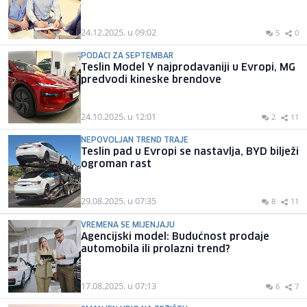
24.12.2025. u 09:02
5
0
PODACI ZA SEPTEMBAR
Teslin Model Y najprodavaniji u Evropi, MG
predvodi kineske brendove
24.10.2025. u 12:01
2
11
NEPOVOLJAN TREND TRAJE
Teslin pad u Evropi se nastavlja, BYD bilježi
ogroman rast
29.08.2025. u 07:35
8
11
VREMENA SE MIJENJAJU
Agencijski model: Budućnost prodaje
automobila ili prolazni trend?
17.08.2025. u 07:13
6
7