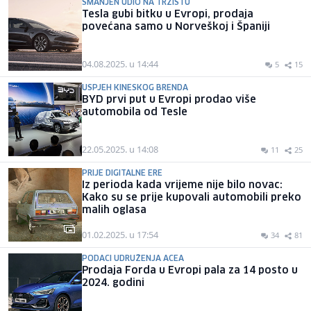
SMANJEN UDIO NA TRŽIŠTU
Tesla gubi bitku u Evropi, prodaja
povećana samo u Norveškoj i Španiji
04.08.2025. u 14:44
5
15
USPJEH KINESKOG BRENDA
BYD prvi put u Evropi prodao više
automobila od Tesle
22.05.2025. u 14:08
11
25
PRIJE DIGITALNE ERE
Iz perioda kada vrijeme nije bilo novac:
Kako su se prije kupovali automobili preko
malih oglasa
01.02.2025. u 17:54
34
81
PODACI UDRUŽENJA ACEA
Prodaja Forda u Evropi pala za 14 posto u
2024. godini