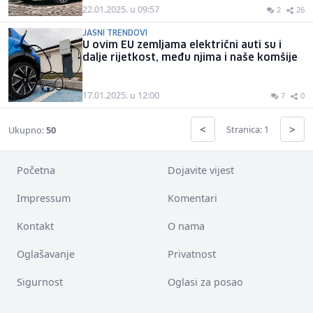
22.01.2025. u 09:57
2
26
JASNI TRENDOVI
U ovim EU zemljama električni auti su i
dalje rijetkost, među njima i naše komšije
17.01.2025. u 12:00
7
0
<
>
Stranica: 1
Ukupno:
50
Početna
Dojavite vijest
Impressum
Komentari
Kontakt
O nama
Oglašavanje
Privatnost
Sigurnost
Oglasi za posao