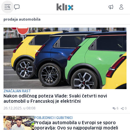
prodaja automobila
ZNAČAJAN RAST
Nakon odličnog poteza Vlade: Svaki četvrti novi
automobil u Francuskoj je električni
26.12.2025. u 08:08
6
0
POBJEDNICI I GUBITNICI
Prodaja automobila u Evropi se sporo
oporavlja: Ovo su najpopularniji modeli