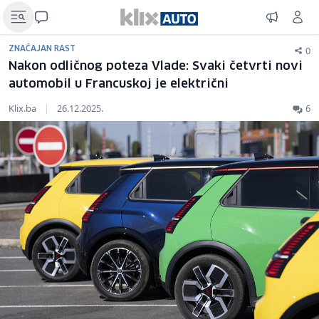
0
ZNAČAJAN RAST
Nakon odličnog poteza Vlade: Svaki četvrti novi
automobil u Francuskoj je električni
Klix.ba
|
26.12.2025.
6