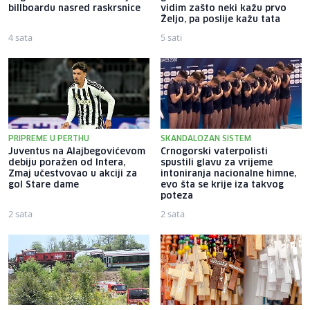
billboardu nasred raskrsnice
vidim zašto neki kažu prvo
Željo, pa poslije kažu tata
4 sata
5 sati
PRIPREME U PERTHU
SKANDALOZAN SISTEM
Juventus na Alajbegovićevom
Crnogorski vaterpolisti
debiju poražen od Intera,
spustili glavu za vrijeme
Zmaj učestvovao u akciji za
intoniranja nacionalne himne,
gol Stare dame
evo šta se krije iza takvog
poteza
2 sata
2 sata