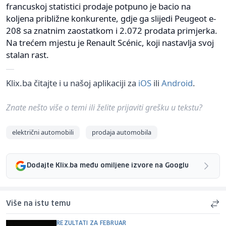
francuskoj statistici prodaje potpuno je bacio na
koljena približne konkurente, gdje ga slijedi Peugeot e-
208 sa znatnim zaostatkom i 2.072 prodata primjerka.
Na trećem mjestu je Renault Scénic, koji nastavlja svoj
stalan rast.
Klix.ba čitajte i u našoj aplikaciji za
iOS
ili
Android
.
Znate nešto više o temi ili želite prijaviti grešku u tekstu?
električni automobili
prodaja automobila
Dodajte Klix.ba među omiljene izvore na Googlu
Više na istu temu
REZULTATI ZA FEBRUAR