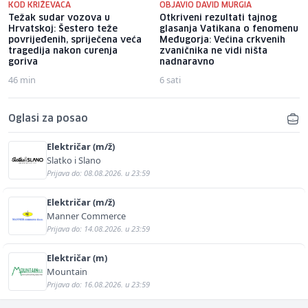
KOD KRIŽEVACA
OBJAVIO DAVID MURGIA
Težak sudar vozova u
Otkriveni rezultati tajnog
Hrvatskoj: Šestero teže
glasanja Vatikana o fenomenu
povrijeđenih, spriječena veća
Međugorja: Većina crkvenih
tragedija nakon curenja
zvaničnika ne vidi ništa
goriva
nadnaravno
46 min
6 sati
Oglasi za posao
Električar (m/ž)
Slatko i Slano
Prijava do: 08.08.2026. u 23:59
Električar (m/ž)
Manner Commerce
Prijava do: 14.08.2026. u 23:59
Električar (m)
Mountain
Prijava do: 16.08.2026. u 23:59