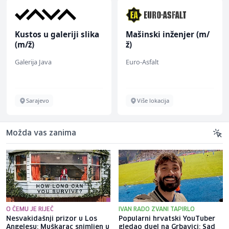
Kustos u galeriji slika
Mašinski inženjer (m/
(m/ž)
ž)
Galerija Java
Euro-Asfalt
Sarajevo
Više lokacija
Možda vas zanima
O ČEMU JE RIJEČ
IVAN RADO ZVANI TAPIRLO
Nesvakidašnji prizor u Los
Popularni hrvatski YouTuber
Angelesu: Muškarac snimljen u
gledao duel na Grbavici: Sad