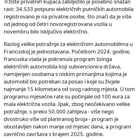
Tržište privatnih kupaca zabilježilo je posebno snažan
rast: 34.533 potpuno električnih putničkih automobila
registrovano je na privatne osobe, što znači da je više
od jednog od četiri novoregistrovana vozila u
novembru bilo isključivo električno.
Razlog velike potražnje za električnim automobilima u
Francuskoj je jednostavana. Početkom 2024. godine,
francuska vlada je pokrenula program lizinga
električnih automobila koji subvencionira država,
namijenjen osobama s niskim primanjima kojima je
automobil bio potreban za posao i koje su živjele
najmanje 15 kilometara od svog radnog mjesta. U tom
programu mjesečne rate su počinjale od 100 eura za
mala električna vozila. Ipak, zbog neočekivano velike
potražnje, s preko 50.000 zahtjeva - više nego
dvostruko više od planiranog broja - program je
obustavljen nakon manje od mjesec dana, a program
zavnično završava s krajem 2025. godine.