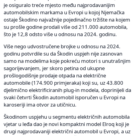
je osiguralo treće mjesto među najprodavanijim
automobilskim markama u Evropi u kojoj Njemačka
ostaje Škodino najvažnije pojedinačno tržište na kojem
su prošle godine prodali više od 211.000 automobila,
što je 12,8 odsto više u odnosu na 2024. godinu.
Više nego udvostručene brojke u odnosu na 2024.
godinu potvrdile su da Škodin uspjeh nije zasnovan
samo na modelima koje pokreću motori s unutrašnjim
sagorijevanjem, jer skoro petina od ukupne
prošlogodišnje prodaje otpada na električne
automobile (174.900 primjeraka) koji su, uz 43.800
djelimično elektrificiranih plug-in modela, doprinijeli da
svaki četvrti Škodin automobil isporučen u Evropi na
karoseriji ima otvor za utičnicu.
Škodinom uspjehu u segmentu električnih automobila
vjetar u leđa dao je novi kompaktni model Elroq koji je
drugi najprodavaniji električni automobil u Evropi, a uz