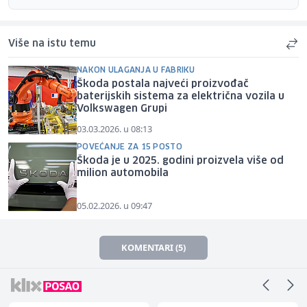
Više na istu temu
NAKON ULAGANJA U FABRIKU
Škoda postala najveći proizvođač
baterijskih sistema za električna vozila u
Volkswagen Grupi
03.03.2026. u 08:13
POVEĆANJE ZA 15 POSTO
Škoda je u 2025. godini proizvela više od
milion automobila
05.02.2026. u 09:47
KOMENTARI (5)