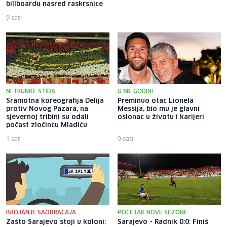
billboardu nasred raskrsnice
motociklista
9 sati
2 sata
NI TRUNKE STIDA
U 68. GODINI
Sramotna koreografija Delija
Preminuo otac Lionela
protiv Novog Pazara, na
Messija, bio mu je glavni
sjevernoj tribini su odali
oslonac u životu i karijeri
počast zločincu Mladiću
1 sat
9 sati
BROJANJE SAOBRAĆAJA
POČETAK NOVE SEZONE
Zašto Sarajevo stoji u koloni:
Sarajevo - Radnik 0:0: Finiš