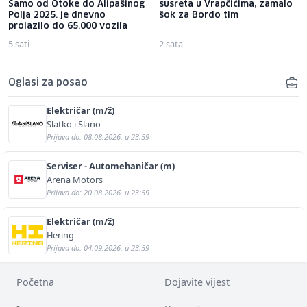
Samo od Otoke do Alipašinog
susreta u Vrapčićima, zamalo
Polja 2025. je dnevno
šok za Bordo tim
prolazilo do 65.000 vozila
5 sati
2 sata
Oglasi za posao
Električar (m/ž)
Slatko i Slano
Prijava do: 08.08.2026. u 23:59
Serviser - Automehaničar (m)
Arena Motors
Prijava do: 20.08.2026. u 23:59
Električar (m/ž)
Hering
Prijava do: 04.09.2026. u 23:59
Početna
Dojavite vijest