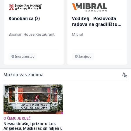
Konobarica (ž)
Voditelj - Poslovođa
radova na gradilištu
(m/ž)
Bosnian House Restaurant
Mibral
Inostranstvo
Sarajevo
Možda vas zanima
O ČEMU JE RIJEČ
Nesvakidašnji prizor u Los
U saobraćajnoj nesreći kod
Angelesu: Muškarac snimljen u
Hadžića smrtno stradao