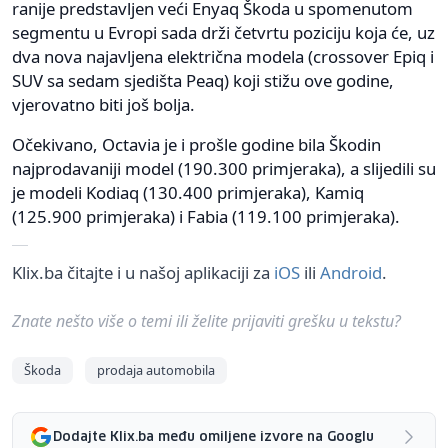
ranije predstavljen veći Enyaq Škoda u spomenutom
segmentu u Evropi sada drži četvrtu poziciju koja će, uz
dva nova najavljena električna modela (crossover Epiq i
SUV sa sedam sjedišta Peaq) koji stižu ove godine,
vjerovatno biti još bolja.
Očekivano, Octavia je i prošle godine bila Škodin
najprodavaniji model (190.300 primjeraka), a slijedili su
je modeli Kodiaq (130.400 primjeraka), Kamiq
(125.900 primjeraka) i Fabia (119.100 primjeraka).
Klix.ba čitajte i u našoj aplikaciji za
iOS
ili
Android
.
Znate nešto više o temi ili želite prijaviti grešku u tekstu?
Škoda
prodaja automobila
Dodajte Klix.ba među omiljene izvore na Googlu