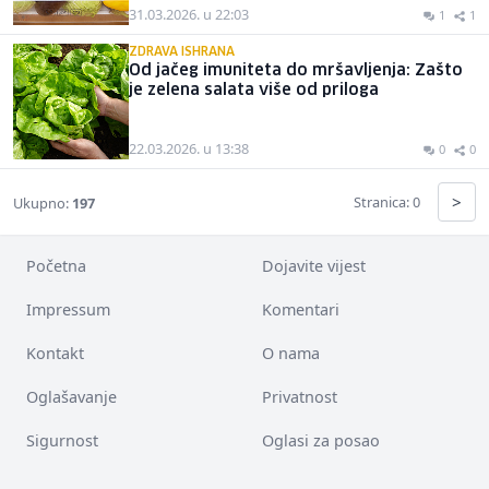
31.03.2026. u 22:03
1
1
ZDRAVA ISHRANA
Od jačeg imuniteta do mršavljenja: Zašto
je zelena salata više od priloga
22.03.2026. u 13:38
0
0
>
Stranica: 0
Ukupno:
197
Početna
Dojavite vijest
Impressum
Komentari
Kontakt
O nama
Oglašavanje
Privatnost
Sigurnost
Oglasi za posao