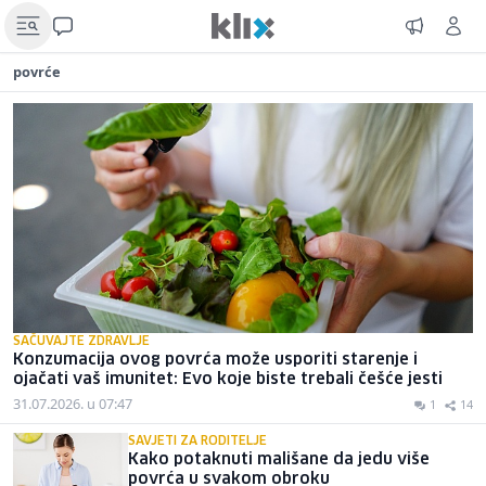
povrće
SAČUVAJTE ZDRAVLJE
Konzumacija ovog povrća može usporiti starenje i
ojačati vaš imunitet: Evo koje biste trebali češće jesti
31.07.2026. u 07:47
1
14
SAVJETI ZA RODITELJE
Kako potaknuti mališane da jedu više
povrća u svakom obroku