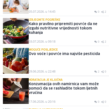
05.07.2026. u 14:45
0
2
IZBJEGNITE POGREŠKE
Kako pravilno pripremiti povrće da ne
izgubi nutritivne vrijednosti tokom
kuhanja
03.07.2026. u 09:18
0
2
MOGUĆE POSLJEDICE
Ovo voće i povrće ima najviše pesticida
29.06.2026. u 22:48
2
0
HDRATACIJA JE KLJUČNA
Konzumacija ovih namirnica vam može
pomoći da se rashladite tokom ljetnih
vrućina
17.06.2026. u 20:16
0
0