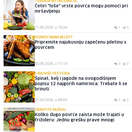
TVRDNJA NUTRICIONISTA
Četiri "loše" vrste povrća mogu pomoći pri
mršavljenju
11.06.2026. u 18:24
1
0
JEDNOSTAVAN RECEPT
Pripremite najukusniju zapečenu piletinu s
povrćem
03.06.2026. u 11:14
0
0
S NAJVIŠE PESTICIDA
Špinat, kelj i jagode na ovogodišnjem
popisu 12 najgorih namirnica: Trebate li se
brinuti
01.04.2026. u 08:03
3
2
OBRATITE PAŽNJU
Koliko dugo povrće zaista može trajati u
frižideru: Jednu grešku prave mnogi