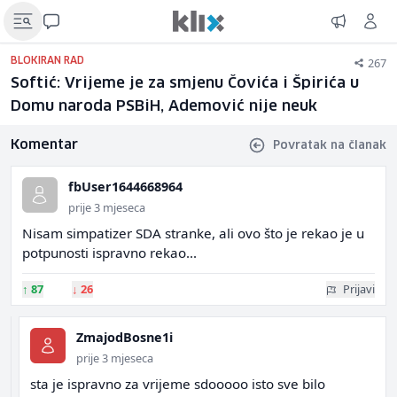
267
BLOKIRAN RAD
Softić: Vrijeme je za smjenu Čovića i Špirića u
Domu naroda PSBiH, Ademović nije neuk
Komentar
Povratak na članak
fbUser1644668964
prije 3 mjeseca
Nisam simpatizer SDA stranke, ali ovo što je rekao je u
potpunosti ispravno rekao...
↑
87
↓
26
Prijavi
ZmajodBosne1i
prije 3 mjeseca
sta je ispravno za vrijeme sdooooo isto sve bilo