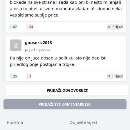
blokade na sve strane i sada kao oni bi nesto mijenjali
a nisu to htjeli u svom mandatu vladanja! sdoooo neka
vas siti smo suplje price
↑
47
↓
24
Prijavi
gouseriz2013
prije 3 mjeseca
Pa nije on juce dosao u politiku, sto nije dao isti
prijedlog prije postojanja trojke.
↑
35
↓
3
Prijavi
PRIKAŽI ODGOVORE (3)
PRIKAŽI SVE KOMENTARE (56)
Početna
Dojavite vijest