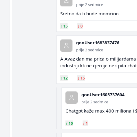
prije 2 sedmice
Sretno da ti bude momcino
↑
15
↓
0
gooUser1683837476
prije 2 sedmice
A Avaz danima prica o milijardama 
industriji kk ne cjeruje nek pita chat
↑
12
↓
15
gooUser1605737604
prije 2 sedmice
Chatgpt kaže max 400 miliona i 
↑
10
↓
1