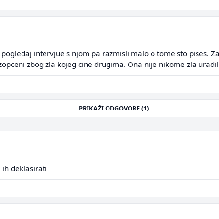
a, pogledaj intervjue s njom pa razmisli malo o tome sto pises. Za
ti izopceni zbog zla kojeg cine drugima. Ona nije nikome zla uradil
PRIKAŽI ODGOVORE (1)
 ih deklasirati