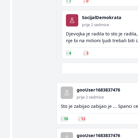
↑
7
↓
0
SocijalDemokrata
prije 2 sedmice
Djevojka je radila to sto je radil
nje bi na milioni ljudi trebali bi
↑
4
↓
3
gooUser1683837476
prije 2 sedmice
Sto je zabijao zabijao je ... Spanci ce
↑
16
↓
12
gooUser1683837476