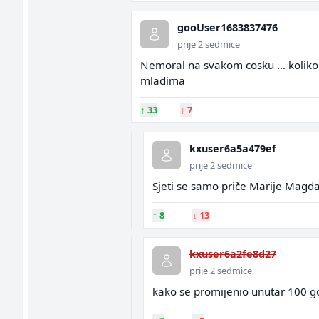
gooUser1683837476
prije 2 sedmice
Nemoral na svakom cosku ... koliko 
mladima
↑
33
↓
7
kxuser6a5a479ef
prije 2 sedmice
Sjeti se samo priče Marije Magda
↑
8
↓
13
kxuser6a2fe8d27
prije 2 sedmice
kako se promijenio unutar 100 g