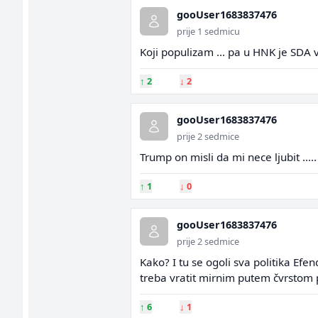
gooUser1683837476
prije 1 sedmicu
Koji populizam ... pa u HNK je SDA 
↑
2
↓
2
gooUser1683837476
prije 2 sedmice
Trump on misli da mi nece ljubit ....
↑
1
↓
0
gooUser1683837476
prije 2 sedmice
Kako? I tu se ogoli sva politika Efen
treba vratit mirnim putem čvrstom p
↑
6
↓
1