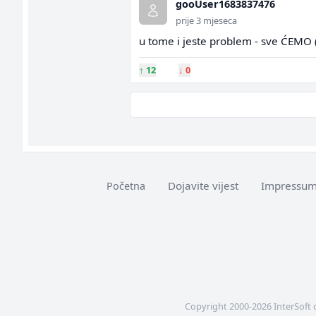
gooUser1683837476
prije 3 mjeseca
u tome i jeste problem - sve ĆEMO (
↑
12
↓
0
Dojavite vijest
Impressu
Početna
Copyright 2000-2026 InterSoft 