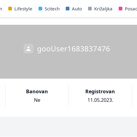
n
Lifestyle
Scitech
Auto
Križaljka
Posa
gooUser1683837476
Banovan
Registrovan
Ne
11.05.2023.