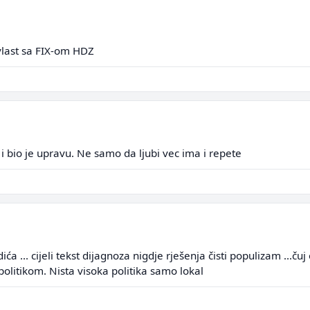
vlast sa FIX-om HDZ
. i bio je upravu. Ne samo da ljubi vec ima i repete
dića ... cijeli tekst dijagnoza nigdje rješenja čisti populizam ...č
olitikom. Nista visoka politika samo lokal