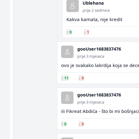
Ublehana
prije 2 sedmice
Kakva kamata, nije kredit
↑
0
↓
1
gooUser1683837476
prije 3 mjeseca
ovo je svakako lakrdija koja se de
↑
11
↓
0
gooUser1683837476
prije 3 mjeseca
ili Fikreat Abdića - što bi mi bošnja
↑
0
↓
0