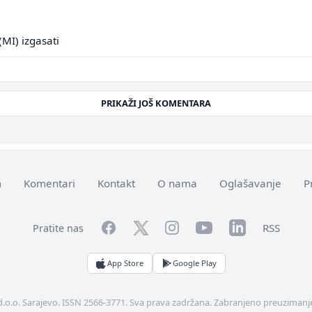
MI) izgasati
PRIKAŽI JOŠ KOMENTARA
m
Komentari
Kontakt
O nama
Oglašavanje
P
Facebook
YouTube
LinkedIn
Twitter
Instagram
RSS
Pratite nas
App Store
Google Play
d.o.o. Sarajevo. ISSN 2566-3771. Sva prava zadržana. Zabranjeno preuzimanje