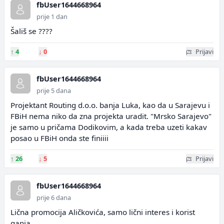
fbUser1644668964
prije 1 dan
Šališ se ????
↑
4
↓
0
Prijavi
fbUser1644668964
prije 5 dana
Projektant Routing d.o.o. banja Luka, kao da u Sarajevu i
FBiH nema niko da zna projekta uradit. "Mrsko Sarajevo"
je samo u pričama Dodikovim, a kada treba uzeti kakav
posao u FBiH onda ste finiiii
↑
26
↓
5
Prijavi
fbUser1644668964
prije 6 dana
Lična promocija Aličkovića, samo lični interes i korist
ganja....