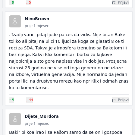
↑
9
↓
5
Prijavi
NinoBrown
prije 1 mjesec
. Izadji vani i pitaj ljude pa ces da vidis. Nije bitan Bake
toliko ali pitaj na ulici 10 ljudi za koga ce glasati 8 ce ti
reci za SDA. Takva je atmosfera trenutno sa Baketom ili
bez njega. Kakvi Klix komentari borba za lajkove
najobicnija a sto gore napises vise ih dobijes. Prosjecna
starost 25 godina ne vise od toga generalno ne izlaze
na izbore, virtuelna generacija. Nije normalno da jedan
portal lici na drustvenu mrezu kao npr Klix i odmah znas
ko tu komentarise.
↑
5
↓
11
Prijavi
Dijete_Mordora
prije 1 mjesec
Bakir bi koalirao i sa Rašom samo da se on i gospođa