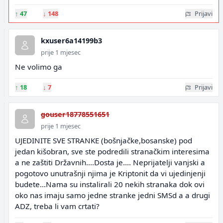
↑
47
↓
148
Prijavi
kxuser6a14199b3
prije 1 mjesec
Ne volimo ga
↑
18
↓
7
Prijavi
gouser18778551651
prije 1 mjesec
UJEDINITE SVE STRANKE (bošnjačke,bosanske) pod
jedan kišobran, sve ste podredili stranačkim interesima
a ne zaštiti Državnih....Dosta je.... Neprijatelji vanjski a
pogotovo unutrašnji njima je Kriptonit da vi ujedinjenji
budete...Nama su instalirali 20 nekih stranaka dok ovi
oko nas imaju samo jedne stranke jedni SMSd a a drugi
ADZ, treba li vam crtati?