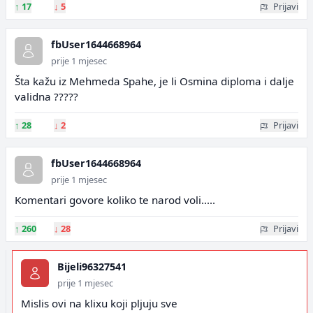
↑
17
↓
5
Prijavi
fbUser1644668964
prije 1 mjesec
Šta kažu iz Mehmeda Spahe, je li Osmina diploma i dalje
validna ?????
↑
28
↓
2
Prijavi
fbUser1644668964
prije 1 mjesec
Komentari govore koliko te narod voli.....
↑
260
↓
28
Prijavi
Bijeli96327541
prije 1 mjesec
Mislis ovi na klixu koji pljuju sve