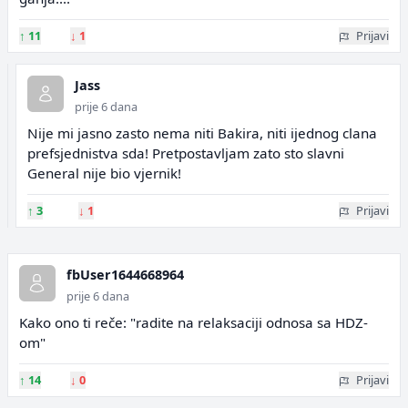
↑
11
↓
1
Prijavi
Jass
prije 6 dana
Nije mi jasno zasto nema niti Bakira, niti ijednog clana
prefsjednistva sda! Pretpostavljam zato sto slavni
General nije bio vjernik!
↑
3
↓
1
Prijavi
fbUser1644668964
prije 6 dana
Kako ono ti reče: "radite na relaksaciji odnosa sa HDZ-
om"
↑
14
↓
0
Prijavi