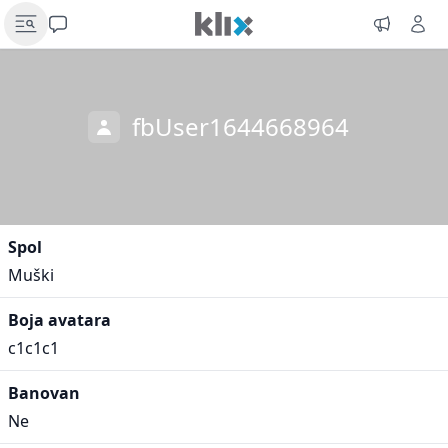
fbUser1644668964
Spol
Muški
Boja avatara
c1c1c1
Banovan
Ne