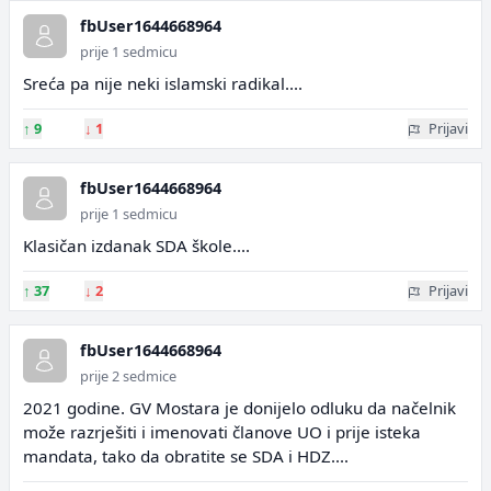
fbUser1644668964
prije 1 sedmicu
Sreća pa nije neki islamski radikal....
↑
9
↓
1
Prijavi
fbUser1644668964
prije 1 sedmicu
Klasičan izdanak SDA škole....
↑
37
↓
2
Prijavi
fbUser1644668964
prije 2 sedmice
2021 godine. GV Mostara je donijelo odluku da načelnik
može razrješiti i imenovati članove UO i prije isteka
mandata, tako da obratite se SDA i HDZ....