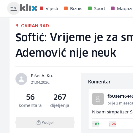
Vijesti
Biznis
Sport
Magazi
BLOKIRAN RAD
Softić: Vrijeme je za 
Ademović nije neuk
Piše: A. Ku.
21.04.2026.
Komentar
fbUser1644
56
267
prije 3 mjesec
komentara
dijeljenja
Nisam simpatizer SD
Podijeli
↑
87
↓
26