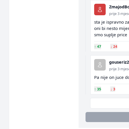
ZmajodBo
prije 3 mje
sta je ispravno z
oni bi nesto mije
smo suplje price
↑
47
↓
24
gouseriz
prije 3 mje
Pa nije on juce do
↑
35
↓
3