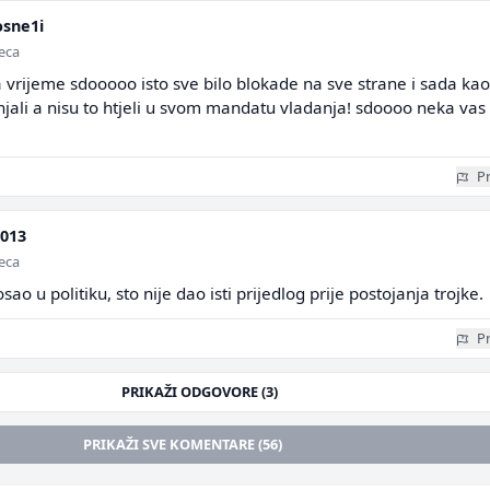
sne1i
seca
a vrijeme sdooooo isto sve bilo blokade na sve strane i sada kao
njali a nisu to htjeli u svom mandatu vladanja! sdoooo neka vas s
Pr
2013
seca
sao u politiku, sto nije dao isti prijedlog prije postojanja trojke.
Pr
PRIKAŽI ODGOVORE (3)
PRIKAŽI SVE KOMENTARE (56)