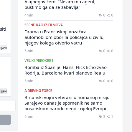
Alajbegovićem: "Nisam mu agent,
pustimo ga da se zabavlja"
4min
0
0
SCENE KAO IZ FILMOVA
iti
Drama u Francuskoj: Vozačica
automobilom oborila policajca u civilu,
njegov kolega otvorio vatru
ijavi
5min
0
0
VELIKI PREOKRET
Bomba iz Španije: Hansi Flick lično zvao
Rodrija, Barcelona kvari planove Realu
5min
0
0
ijavi
A DRIVING FORCE
Britanski vojni veterani u humanoj misiji:
Sarajevo danas je spomenik ne samo
bosanskom narodu nego i cijeloj Evropi
6min
3
1