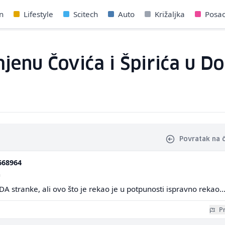
n
Lifestyle
Scitech
Auto
Križaljka
Posa
smjenu Čovića i Špirića u 
Povratak na 
668964
a
A stranke, ali ovo što je rekao je u potpunosti ispravno rekao..
Pr