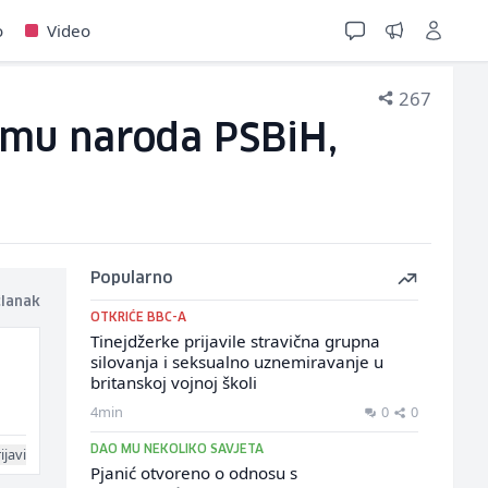
o
Video
267
Domu naroda PSBiH,
Popularno
članak
OTKRIĆE BBC-A
Tinejdžerke prijavile stravična grupna
silovanja i seksualno uznemiravanje u
britanskoj vojnoj školi
.
4min
0
0
DAO MU NEKOLIKO SAVJETA
ijavi
Pjanić otvoreno o odnosu s