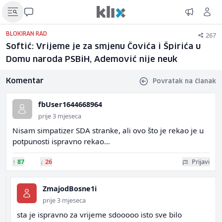
267
BLOKIRAN RAD
Softić: Vrijeme je za smjenu Čovića i Špirića u
Domu naroda PSBiH, Ademović nije neuk
Komentar
Povratak na članak
fbUser1644668964
prije 3 mjeseca
Nisam simpatizer SDA stranke, ali ovo što je rekao je u
potpunosti ispravno rekao...
↑
87
↓
26
Prijavi
ZmajodBosne1i
prije 3 mjeseca
sta je ispravno za vrijeme sdooooo isto sve bilo