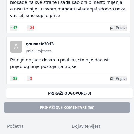
blokade na sve strane i sada kao oni bi nesto mijenjali
a nisu to htjeli u svom mandatu vladanja! sdoooo neka
vas siti smo suplje price
↑
47
↓
24
Prijavi
gouseriz2013
prije 3 mjeseca
Pa nije on juce dosao u politiku, sto nije dao isti
prijedlog prije postojanja trojke.
↑
35
↓
3
Prijavi
PRIKAŽI ODGOVORE (3)
PRIKAŽI SVE KOMENTARE (56)
Početna
Dojavite vijest