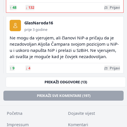
↑
48
↓
132
Prijavi
GlasNaroda16
prije 3 godine
Ne mogu da vjerujem, ali članovi NiP-a pričaju da je
nezadovoljan Aljoša Čampara svojom pozicijom u NiP-
u i uskoro napušta NiP i prelazi u SzBiH. Ne vjerujem,
ali svašta je moguće kad je čovjek nezadovoljan.
↑
9
↓
4
Prijavi
PRIKAŽI ODGOVORE (13)
PRIKAŽI SVE KOMENTARE (197)
Početna
Dojavite vijest
Impressum
Komentari