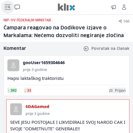
166
NIP-OV FEDERALNI MINISTAR
Čampara reagovao na Dodikove izjave o
Markalama: Nećemo dozvoliti negiranje zločina
Komentar
Povratak na članak
gooUser1659304646
prije 3 godine
Hapsi laktaškog traktoristu
↑
392
↓
33
Prijavi
SDAGamad
prije 3 godine
SEVE JESU POSTOJALE I LIKVIDIRALE SVOJ NAROD CAK I
SVOJE "ODMETNUTE" GENERALE!!