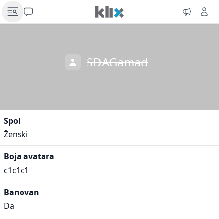
SDAGamad
Spol
Ženski
Boja avatara
c1c1c1
Banovan
Da