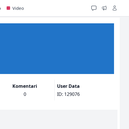
o
Video
Komentari
User Data
0
ID: 129076