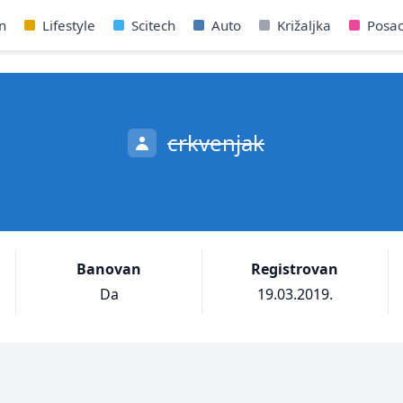
n
Lifestyle
Scitech
Auto
Križaljka
Posa
crkvenjak
Banovan
Registrovan
Da
19.03.2019.