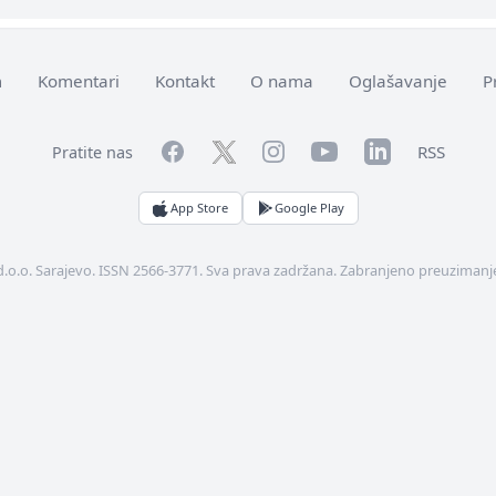
m
Komentari
Kontakt
O nama
Oglašavanje
P
Facebook
YouTube
LinkedIn
Twitter
Instagram
RSS
Pratite nas
App Store
Google Play
d.o.o. Sarajevo. ISSN 2566-3771. Sva prava zadržana. Zabranjeno preuzimanje