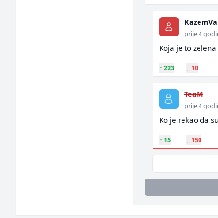
KazemVa
prije 4 god
Koja je to zelena 
↑
223
↓
10
TeaM
prije 4 god
Ko je rekao da su
↑
15
↓
150