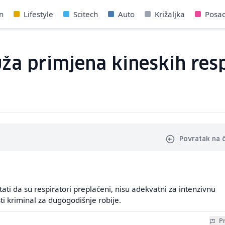
n
Lifestyle
Scitech
Auto
Križaljka
Posa
Duža primjena kineskih res
Povratak na 
ati da su respiratori preplaćeni, nisu adekvatni za intenzivnu
sti kriminal za dugogodišnje robije.
Pr