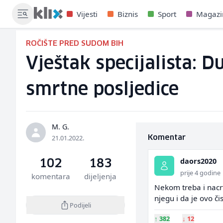
Vijesti
Biznis
Sport
Magazi
ROČIŠTE PRED SUDOM BIH
Vještak specijalista: 
smrtne posljedice
M. G.
21.01.2022.
Komentar
daors2020
102
183
prije 4 godine
komentara
dijeljenja
Nekom treba i nacrt
njegu i da je ovo či
Podijeli
↑
382
↓
12