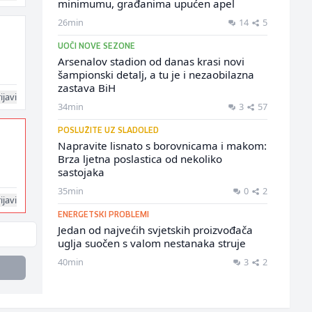
minimumu, građanima upućen apel
26min
14
5
UOČI NOVE SEZONE
Arsenalov stadion od danas krasi novi
šampionski detalj, a tu je i nezaobilazna
zastava BiH
ijavi
34min
3
57
POSLUŽITE UZ SLADOLED
Napravite lisnato s borovnicama i makom:
Brza ljetna poslastica od nekoliko
sastojaka
35min
0
2
ijavi
ENERGETSKI PROBLEMI
Jedan od najvećih svjetskih proizvođača
uglja suočen s valom nestanaka struje
40min
3
2