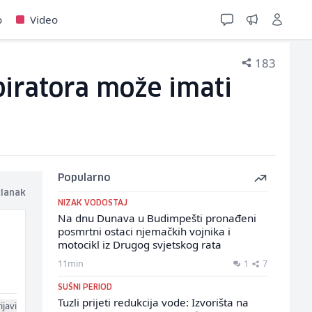
o
Video
183
piratora može imati
Popularno
članak
NIZAK VODOSTAJ
Na dnu Dunava u Budimpešti pronađeni
posmrtni ostaci njemačkih vojnika i
motocikl iz Drugog svjetskog rata
11min
1
7
SUŠNI PERIOD
Tuzli prijeti redukcija vode: Izvorišta na
ijavi