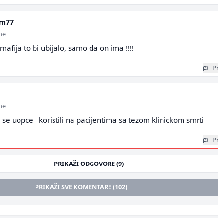
m77
ine
mafija to bi ubijalo, samo da on ima !!!!
Pr
ine
 se uopce i koristili na pacijentima sa tezom klinickom smrti
Pr
PRIKAŽI ODGOVORE (9)
PRIKAŽI SVE KOMENTARE (102)