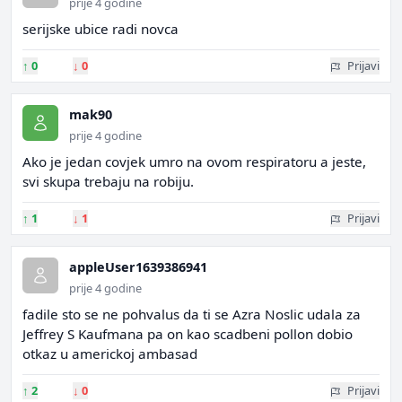
prije 4 godine
serijske ubice radi novca
↑
0
↓
0
Prijavi
mak90
prije 4 godine
Ako je jedan covjek umro na ovom respiratoru a jeste,
svi skupa trebaju na robiju.
↑
1
↓
1
Prijavi
appleUser1639386941
prije 4 godine
fadile sto se ne pohvalus da ti se Azra Noslic udala za
Jeffrey S Kaufmana pa on kao scadbeni pollon dobio
otkaz u americkoj ambasad
↑
2
↓
0
Prijavi