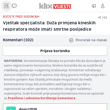
183
ROČIŠTE PRED SUDOM BIH
Vještak specijalista: Duža primjena kineskih
respiratora može imati smrtne posljedice
Komentari (102)
Povratak na članak
Prijava korisnika
NAPOMENA:
Komentarisanje članaka na portalu Klix.ba dozvoljeno je
samo registrovanim korisnicima. Molimo korisnike da se suzdrže od
vrijeđanja, psovanja i vulgarnog izražavanja. Komentari odražavaju
stavove isključivo njihovih autora, koji zbog govora mržnje mogu biti i
krivično gonjeni. Kao čitatelj prihvatate mogućnost da među
komentarima mogu biti pronađeni sadržaji koji mogu biti u
suprotnosti sa vašim vjerskim, moralnim i drugim načelima i
uvjerenjima. Svaki korisnik prije pisanja komentara mora se upoznati
sa
Pravilima i uslovima korištenja komentara
.
daors2020