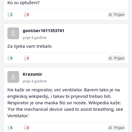
Ko su optuženi?
↑
2
↓
0
Prijavi
gooUser1611353741
prije 4 godine
Za lijeka vam trebalo
↑
9
↓
0
Prijavi
Krezomir
prije 4 godine
Ne kaže se respirator, već ventilator. Barem tako je na
engleskoj wikipediji, i takav bi prijevod trebao biti.
Respirator je ona maska što svi nosite. Wikipedia kaže:
'For the mechanical device used to assist breathing, see
Ventilator.'
↑
6
↓
0
Prijavi