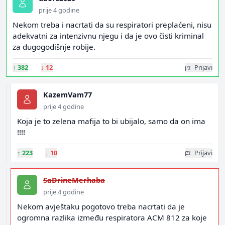
prije 4 godine
Nekom treba i nacrtati da su respiratori preplaćeni, nisu
adekvatni za intenzivnu njegu i da je ovo čisti kriminal
za dugogodišnje robije.
↑
382
↓
12
Prijavi
KazemVam77
prije 4 godine
Koja je to zelena mafija to bi ubijalo, samo da on ima
!!!!
↑
223
↓
10
Prijavi
SaDrineMerhaba
prije 4 godine
Nekom avještaku pogotovo treba nacrtati da je
ogromna razlika između respiratora ACM 812 za koje