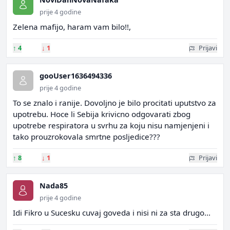
prije 4 godine
Zelena mafijo, haram vam bilo!!,
↑
4
↓
1
Prijavi
gooUser1636494336
prije 4 godine
To se znalo i ranije. Dovoljno je bilo procitati uputstvo za
upotrebu. Hoce li Sebija krivicno odgovarati zbog
upotrebe respiratora u svrhu za koju nisu namjenjeni i
tako prouzrokovala smrtne posljedice???
↑
8
↓
1
Prijavi
Nada85
prije 4 godine
Idi Fikro u Sucesku cuvaj goveda i nisi ni za sta drugo...