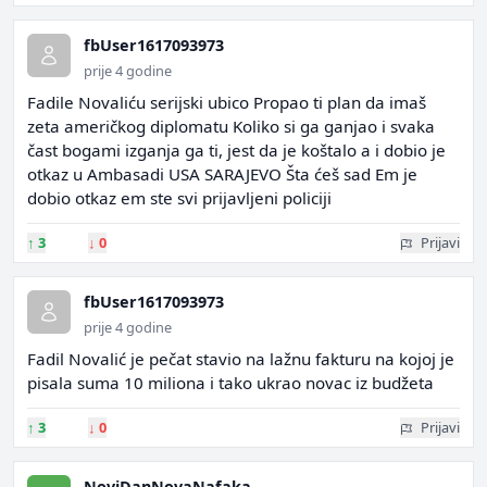
fbUser1617093973
prije 4 godine
Fadile Novaliću serijski ubico Propao ti plan da imaš
zeta američkog diplomatu Koliko si ga ganjao i svaka
čast bogami izganja ga ti, jest da je koštalo a i dobio je
otkaz u Ambasadi USA SARAJEVO Šta ćeš sad Em je
dobio otkaz em ste svi prijavljeni policiji
↑
3
↓
0
Prijavi
fbUser1617093973
prije 4 godine
Fadil Novalić je pečat stavio na lažnu fakturu na kojoj je
pisala suma 10 miliona i tako ukrao novac iz budžeta
↑
3
↓
0
Prijavi
NoviDanNovaNafaka