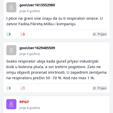
gooUser1613552980
prije 4 godine
I ptice na grani vise znaju da su ti respiratori smece. U
zatvor Fadila,Fikreta,Milku i kompaniju
↑
8
↓
0
Prijavi
gooUser1629485509
prije 4 godine
Svako respirator ubija kada guraš prljavi industrijski
kisik u bolesna pluća, a ovi srebrni pogotovo. Zato ne
smiju objaviti procenat smrtnosti. U zapadnim zemljama
na respiratoru preživi 50 -70 %. Kod nas max 1 %.
↑
9
↓
1
Prijavi
RPG7
prije 4 godine