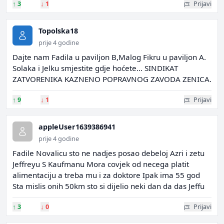
↑
3
↓
1
Prijavi
Topolska18
prije 4 godine
Dajte nam Fadila u paviljon B,Malog Fikru u paviljon A.
Solaka i Jelku smjestite gdje hoćete... SINDIKAT
ZATVORENIKA KAZNENO POPRAVNOG ZAVODA ZENICA.
↑
9
↓
1
Prijavi
appleUser1639386941
prije 4 godine
Fadile Novalicu sto ne nadjes posao debeloj Azri i zetu
Jeffreyu S Kaufmanu Mora covjek od necega platit
alimentaciju a treba mu i za doktore Ipak ima 55 god
Sta mislis onih 50km sto si dijelio neki dan da das Jeffu
↑
3
↓
0
Prijavi