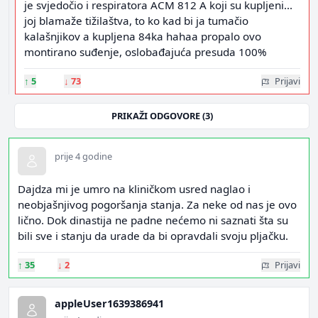
je svjedočio i respiratora ACM 812 A koji su kupljeni...
joj blamaže tižilaštva, to ko kad bi ja tumačio
kalašnjikov a kupljena 84ka hahaa propalo ovo
montirano suđenje, oslobađajuća presuda 100%
↑
5
↓
73
Prijavi
PRIKAŽI ODGOVORE (3)
prije 4 godine
Dajdza mi je umro na kliničkom usred naglao i
neobjašnjivog pogoršanja stanja. Za neke od nas je ovo
lično. Dok dinastija ne padne nećemo ni saznati šta su
bili sve i stanju da urade da bi opravdali svoju pljačku.
↑
35
↓
2
Prijavi
appleUser1639386941