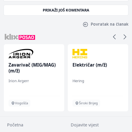
PRIKAŽI JOŠ KOMENTARA
Povratak na članak
Zavarivač (MIG/MAG)
Električar (m/ž)
(m/ž)
Irion Argerr
Hering
Vogošća
Široki Brijeg
Početna
Dojavite vijest