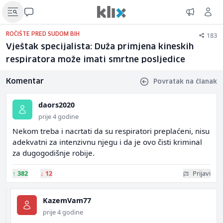
183
ROČIŠTE PRED SUDOM BIH
Vještak specijalista: Duža primjena kineskih
respiratora može imati smrtne posljedice
Komentar
Povratak na članak
daors2020
prije 4 godine
Nekom treba i nacrtati da su respiratori preplaćeni, nisu
adekvatni za intenzivnu njegu i da je ovo čisti kriminal
za dugogodišnje robije.
↑
382
↓
12
Prijavi
KazemVam77
prije 4 godine