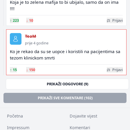
Koja je to zelena mafija to bi ubijalo, samo da on ima
!!!!
↑
223
↓
10
Prijavi
TeaM
prije 4 godine
Ko je rekao da su se uopce i koristili na pacijentima sa
tezom klinickom smrti
↑
15
↓
150
Prijavi
PRIKAŽI ODGOVORE (9)
PRIKAŽI SVE KOMENTARE (102)
Početna
Dojavite vijest
Impressum
Komentari