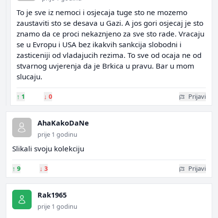
To je sve iz nemoci i osjecaja tuge sto ne mozemo
zaustaviti sto se desava u Gazi. A jos gori osjecaj je sto
znamo da ce proci nekaznjeno za sve sto rade. Vracaju
se u Evropu i USA bez ikakvih sankcija slobodni i
zasticeniji od vladajucih rezima. To sve od ocaja ne od
stvarnog uvjerenja da je Brkica u pravu. Bar u mom
slucaju.
↑
1
↓
0
Prijavi
AhaKakoDaNe
prije 1 godinu
Slikali svoju kolekciju
↑
9
↓
3
Prijavi
Rak1965
prije 1 godinu