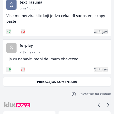
text_razuma
prije 1 godinu
Vise me nervira klix koji jedva ceka idf saopstenje copy
paste
↑
7
↓
2
Prijavi
ferplay
prije 1 godinu
I ja cu nabaviti meni da imam obavezno
↑
6
↓
1
Prijavi
PRIKAŽI JOŠ KOMENTARA
Povratak na članak