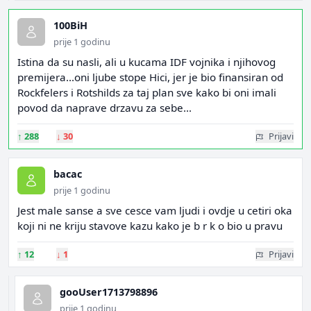
100BiH
prije 1 godinu
Istina da su nasli, ali u kucama IDF vojnika i njihovog
premijera...oni ljube stope Hici, jer je bio finansiran od
Rockfelers i Rotshilds za taj plan sve kako bi oni imali
povod da naprave drzavu za sebe...
↑
288
↓
30
Prijavi
bacac
prije 1 godinu
Jest male sanse a sve cesce vam ljudi i ovdje u cetiri oka
koji ni ne kriju stavove kazu kako je b r k o bio u pravu
↑
12
↓
1
Prijavi
gooUser1713798896
prije 1 godinu