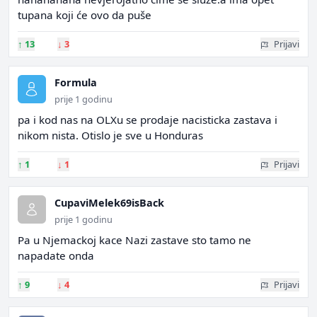
tupana koji će ovo da puše
↑
13
↓
3
Prijavi
Formula
prije 1 godinu
pa i kod nas na OLXu se prodaje nacisticka zastava i
nikom nista. Otislo je sve u Honduras
↑
1
↓
1
Prijavi
CupaviMelek69isBack
prije 1 godinu
Pa u Njemackoj kace Nazi zastave sto tamo ne
napadate onda
↑
9
↓
4
Prijavi