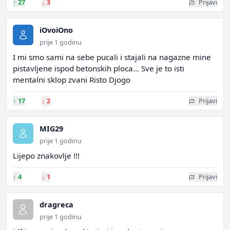
↑
27
↓
3
Prijavi
iOvoiOno
prije 1 godinu
I mi smo sami na sebe pucali i stajali na nagazne mine
pistavljene ispod betonskih ploca... Sve je to isti
mentalni sklop zvani Risto Djogo
↑
17
↓
2
Prijavi
MIG29
prije 1 godinu
Lijepo znakovlje !!!
↑
4
↓
1
Prijavi
dragreca
prije 1 godinu