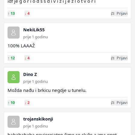
idf je g o r i o d s s d i v i z i j e z l o t v o r i
↑
13
↓
4
Prijavi
NekiLik55
prije 1 godinu
100% LAAAŽ
↑
12
↓
4
Prijavi
Dino Z
prije 1 godinu
Možda nađu i brkicu negdje u tunelu.
↑
10
↓
2
Prijavi
trojanskikonji
prije 1 godinu
hahahahaha nevjerojatno čime se služe.a ima opet