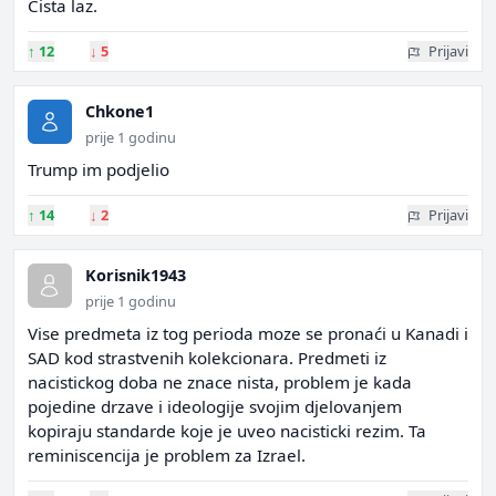
Cista laz.
↑
12
↓
5
Prijavi
Chkone1
prije 1 godinu
Trump im podjelio
↑
14
↓
2
Prijavi
Korisnik1943
prije 1 godinu
Vise predmeta iz tog perioda moze se pronaći u Kanadi i
SAD kod strastvenih kolekcionara. Predmeti iz
nacistickog doba ne znace nista, problem je kada
pojedine drzave i ideologije svojim djelovanjem
kopiraju standarde koje je uveo nacisticki rezim. Ta
reminiscencija je problem za Izrael.