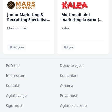
Junior Marketing &
Multimedijalni
Recruiting Specialist
marketing kreator (m/
(m/ž)
ž)
Mars Connect
Kalea
Sarajevo
Ilijaš
Početna
Dojavite vijest
Impressum
Komentari
Kontakt
O nama
Oglašavanje
Privatnost
Sigurnost
Oglasi za posao