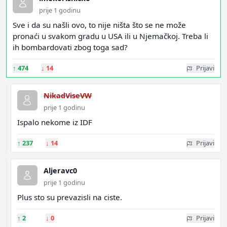
prije 1 godinu
Sve i da su našli ovo, to nije ništa što se ne može
pronaći u svakom gradu u USA ili u Njemačkoj. Treba li
ih bombardovati zbog toga sad?
↑
474
↓
14
Prijavi
NikadViseVW
prije 1 godinu
Ispalo nekome iz IDF
↑
237
↓
14
Prijavi
Aljeravc0
prije 1 godinu
Plus sto su prevazisli na ciste.
↑
2
↓
0
Prijavi