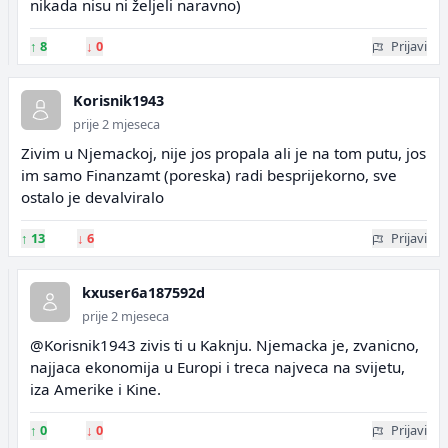
nikada nisu ni željeli naravno)
↑
8
↓
0
Prijavi
Korisnik1943
prije 2 mjeseca
Zivim u Njemackoj, nije jos propala ali je na tom putu, jos
im samo Finanzamt (poreska) radi besprijekorno, sve
ostalo je devalviralo
↑
13
↓
6
Prijavi
kxuser6a187592d
prije 2 mjeseca
@Korisnik1943 zivis ti u Kaknju. Njemacka je, zvanicno,
najjaca ekonomija u Europi i treca najveca na svijetu,
iza Amerike i Kine.
↑
0
↓
0
Prijavi