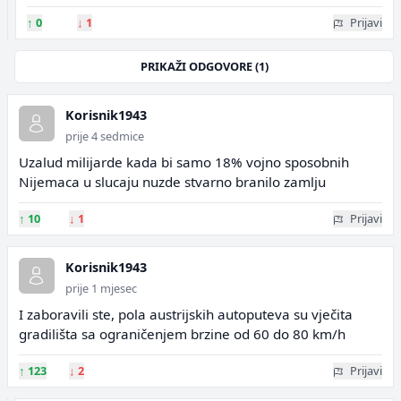
↑
0
↓
1
Prijavi
PRIKAŽI ODGOVORE (1)
Korisnik1943
prije 4 sedmice
Uzalud milijarde kada bi samo 18% vojno sposobnih
Nijemaca u slucaju nuzde stvarno branilo zamlju
↑
10
↓
1
Prijavi
Korisnik1943
prije 1 mjesec
I zaboravili ste, pola austrijskih autoputeva su vječita
gradilišta sa ograničenjem brzine od 60 do 80 km/h
↑
123
↓
2
Prijavi