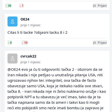
↑
36
↓
1
Prijavi
OE24
prije 1 mjesec
Citas li ti tacke ?objasni tacku 8 i 2
↑
0
↓
10
Prijavi
cvrcak22
prije 1 mjesec
@OE24 evo ja ću ti odgovoriti: tačka 2 - obzirom da se
Iran nikada i nije petljao u unutrašnja pitanja USA, niti
ugrozavao njihov ter. integritet, ova tačka de facto
obavezuje samo USA, koja je itekako radila ove stvari,
tačka 8. - iran nikada nije ni želio nuklearno oružje i kao
potpisnik NPT-a tu obavezu je već imao, tako da je ta
tačka napisana samo da bi ameri i takvi kao ti mogli
reći eto pobijedili smo neće imati bombu (a zapravo je