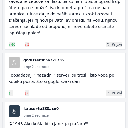
zavezane čepove za flašu, pa su nam u auta ugradili dpf
filtere pa ne možeš dva kilometra preći da ne pali
lampice. Bit će da je do naših slamki uzrok i ozona i
zračenja, jer njihovi privatni avioni idu na vodu, njihovi
serveri se hlade od propuhu, njihove rakete granate
ispuštaju polen!
↑
60
↓
2
Prijavi
gooUser1656221736
prije 2 sedmice
i dosadasnji " nazadni " serveri su trosili isto vode po
kubiku posla. Sto si guglo svaki dan
↑
3
↓
6
Prijavi
kxuser6a330ace0
prije 2 sedmice
@1943 Ako košta litru Jane, ja plaćam!!!