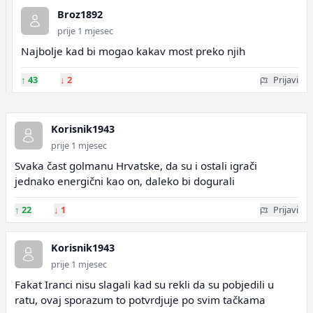
Broz1892
prije 1 mjesec
Najbolje kad bi mogao kakav most preko njih
↑
43
↓
2
Prijavi
Korisnik1943
prije 1 mjesec
Svaka čast golmanu Hrvatske, da su i ostali igrači
jednako energični kao on, daleko bi dogurali
↑
22
↓
1
Prijavi
Korisnik1943
prije 1 mjesec
Fakat Iranci nisu slagali kad su rekli da su pobjedili u
ratu, ovaj sporazum to potvrdjuje po svim tačkama