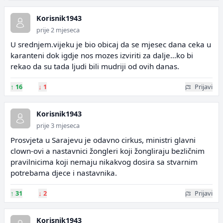
Korisnik1943
prije 2 mjeseca
U srednjem.vijeku je bio obicaj da se mjesec dana ceka u
karanteni dok igdje nos mozes izviriti za dalje...ko bi
rekao da su tada ljudi bili mudriji od ovih danas.
↑
16
↓
1
Prijavi
Korisnik1943
prije 3 mjeseca
Prosvjeta u Sarajevu je odavno cirkus, ministri glavni
clown-ovi a nastavnici žongleri koji žongliraju bezličnim
pravilnicima koji nemaju nikakvog dosira sa stvarnim
potrebama djece i nastavnika.
↑
31
↓
2
Prijavi
Korisnik1943