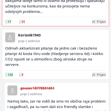
bakljama dodje tamo ili ovamo da protestuju i spašavaju
učiteljice na konkursima, kao da prosvjeta nema
ozbiljnijih problema...
↑
17
↓
41
Prijavi
Korisnik1943
prije 2 sedmice
Odmah aktuelizirati pitanje da jedno cak i bezazleno
pitanje AI kosta litru vode (hladjenje servera itd) i koliko
CO2 ispusti se u atmosferu zbog utroska struje na
servere.
↑
120
↓
9
Prijavi
gouser18778551651
prije 2 sedmice
Nemoj tako, zar ne vidiš da smo mi obična raja problem
i zagađivači, pa su nam dali eco friendly slamke i