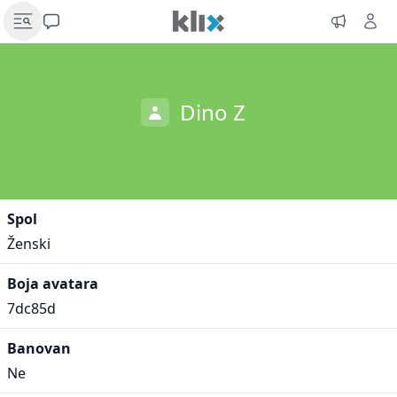
Dino Z
Spol
Ženski
Boja avatara
7dc85d
Banovan
Ne