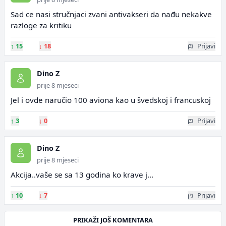
Sad ce nasi stručnjaci zvani antivakseri da nađu nekakve
razloge za kritiku
↑
15
↓
18
Prijavi
Dino Z
prije 8 mjeseci
Jel i ovde naručio 100 aviona kao u švedskoj i francuskoj
↑
3
↓
0
Prijavi
Dino Z
prije 8 mjeseci
Akcija..vaše se sa 13 godina ko krave j...
↑
10
↓
7
Prijavi
PRIKAŽI JOŠ KOMENTARA