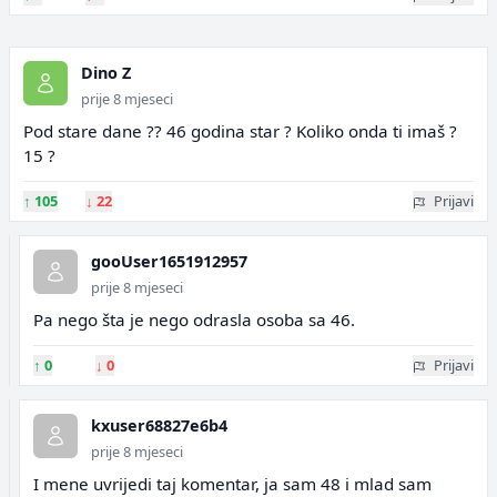
Dino Z
prije 8 mjeseci
Pod stare dane ?? 46 godina star ? Koliko onda ti imaš ?
15 ?
↑
105
↓
22
Prijavi
gooUser1651912957
prije 8 mjeseci
Pa nego šta je nego odrasla osoba sa 46.
↑
0
↓
0
Prijavi
kxuser68827e6b4
prije 8 mjeseci
I mene uvrijedi taj komentar, ja sam 48 i mlad sam