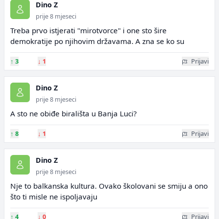
Dino Z
prije 8 mjeseci
Treba prvo istjerati "mirotvorce" i one sto šire
demokratije po njihovim državama. A zna se ko su
↑
3
↓
1
Prijavi
Dino Z
prije 8 mjeseci
A sto ne obiđe birališta u Banja Luci?
↑
8
↓
1
Prijavi
Dino Z
prije 8 mjeseci
Nje to balkanska kultura. Ovako školovani se smiju a ono
što ti misle ne ispoljavaju
↑
4
↓
0
Prijavi