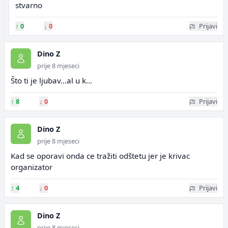
stvarno
↑
0
↓
0
Prijavi
Dino Z
prije 8 mjeseci
Što ti je ljubav...al u k...
↑
8
↓
0
Prijavi
Dino Z
prije 8 mjeseci
Kad se oporavi onda ce tražiti odštetu jer je krivac
organizator
↑
4
↓
0
Prijavi
Dino Z
prije 8 mjeseci