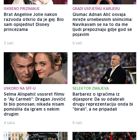
ISKRENO PRIZNANJE
GRADI USPJEŠNU KARIJERU
Brat Angeline Jolie nakon
Glumac Adnan Alić osvaja
razvoda otkrio da je gej: Bio
mreže urnebesnim snimcima:
sam opsjednut Disney
Navikavam se na to da me
princezama
ljudi prepoznaju gdje god se
pojavim
5 sati
6 sati
USKORO NA SFF-U
SELEKTOR ZMAJEVA
Selma Alispahić ususret filmu
Barbarez o igračima iz
o "Ay Carmeli": Dragan Jovičić
dijaspore: Da su odabrali
bi bio ponosan; nikada nisam
drugu reprezentaciju onda bi
pomislila da igram s nekim
"birali", a ne pripadali
drugim
4 sata
6 sati