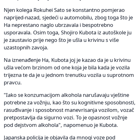
Njen kolega Rokuhei Sato se konstantno pomjerao
naprijed-nazad, sjedeći u automobilu, zbog toga što je
Ha neprestano naglo ubrzavala i bespotrebno
usporavala. Osim toga, Shojiro Kubota iz autoškole ju
je zaustavio prije nego što je ušla u krivinu s više
uzastopnih zavoja.
Na iznenađenje Ha, Kubota joj je kazao da je u krivinu
ušla većom brzinom od one koja je bila kada je vozila
trijezna te da je u jednom trenutku vozila u suprotnom
pravcu.
"Iako se konzumacijom alkohola narušavaju vještine
potrebne za vožnju, kao što su kognitivne sposobnosti,
rasuđivanje i sposobnost manevrisanja vozilom, vozač
pretpostavlja da sigurno vozi. To je opasnost vožnje
pod dejstvom alkohola", napomenuo je Kubota.
Japanska policija je objavila da mnogi voze pod