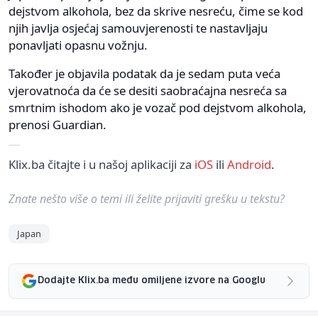
dejstvom alkohola, bez da skrive nesreću, čime se kod
njih javlja osjećaj samouvjerenosti te nastavljaju
ponavljati opasnu vožnju.
Također je objavila podatak da je sedam puta veća
vjerovatnoća da će se desiti saobraćajna nesreća sa
smrtnim ishodom ako je vozač pod dejstvom alkohola,
prenosi Guardian.
Klix.ba čitajte i u našoj aplikaciji za
iOS
ili
Android
.
Znate nešto više o temi ili želite prijaviti grešku u tekstu?
Japan
Dodajte Klix.ba među omiljene izvore na Googlu