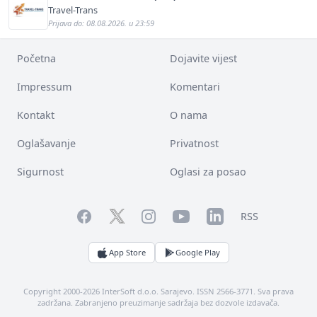
Travel-Trans
Prijava do: 08.08.2026. u 23:59
Početna
Dojavite vijest
Impressum
Komentari
Kontakt
O nama
Oglašavanje
Privatnost
Sigurnost
Oglasi za posao
Facebook
YouTube
LinkedIn
Twitter
Instagram
RSS
App Store
Google Play
Copyright 2000-2026 InterSoft d.o.o. Sarajevo. ISSN 2566-3771. Sva prava
zadržana. Zabranjeno preuzimanje sadržaja bez dozvole izdavača.