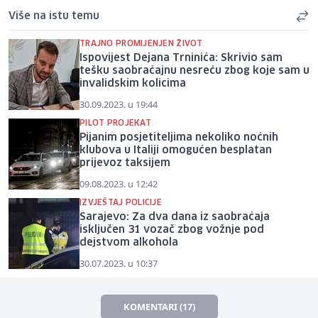
Više na istu temu
TRAJNO PROMIJENJEN ŽIVOT
Ispovijest Dejana Trninića: Skrivio sam
tešku saobraćajnu nesreću zbog koje sam u
invalidskim kolicima
30.09.2023. u 19:44
PILOT PROJEKAT
Pijanim posjetiteljima nekoliko noćnih
klubova u Italiji omogućen besplatan
prijevoz taksijem
09.08.2023. u 12:42
IZVJEŠTAJ POLICIJE
Sarajevo: Za dva dana iz saobraćaja
isključen 31 vozač zbog vožnje pod
dejstvom alkohola
30.07.2023. u 10:37
KOMENTARI (17)