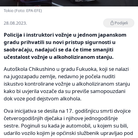
Tokio (Foto: EPA-EFE)
28.08.2023.
Podijeli
Policija i instruktori vožnje u jednom japanskom
gradu prihvatili su novi pristup sigurnosti u
saobraćaju, nadajući se da će time smanjiti
učestalost vožnje u alkoholiziranom stanju.
Autoškola Chikushino u gradu Fukuoka, koji se nalazi
na jugozapadu zemlje, nedavno je počela nuditi
iskustvo kontrolirane vožnje u alkoholiziranom stanju
kako bi uvjerila vozače da su previše samopouzdani
dok voze pod dejstvom alkohola.
Ova inicijativa se desila na 17. godišnjicu smrti dvojice
četverogodišnjih dječaka i njihove jednogodišnje
sestre. Poginuli su kada je automobil, u kojem su bili,
udarilo vozilo kojim je općinski službenik upravljao pod