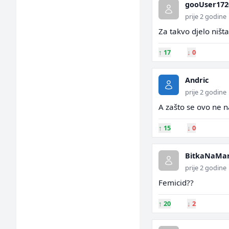
gooUser172
prije 2 godine
Za takvo djelo ništ
↑
17
↓
0
Andric
prije 2 godine
A zašto se ovo ne 
↑
15
↓
0
BitkaNaMar
prije 2 godine
Femicid??
↑
20
↓
2