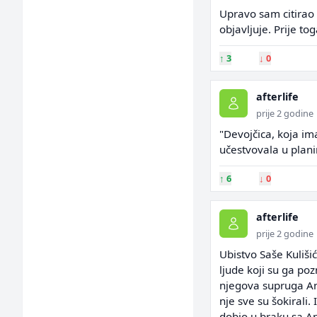
Upravo sam citirao B
objavljuje. Prije t
↑
3
↓
0
afterlife
prije 2 godine
"Devojčica, koja im
učestvovala u plani
↑
6
↓
0
afterlife
prije 2 godine
Ubistvo Saše Kuliši
ljude koji su ga poz
njegova supruga And
nje sve su šokirali.
dobio u braku sa A