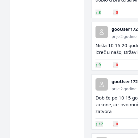
↑
3
↓
0
gooUser172
prije 2 godine
Ništa 10 15 20 god
izreč u našoj Državi
↑
9
↓
0
gooUser172
prije 2 godine
Dobiče po 10 15 god
zakone,zar ovo muč
zatvora
↑
17
↓
0