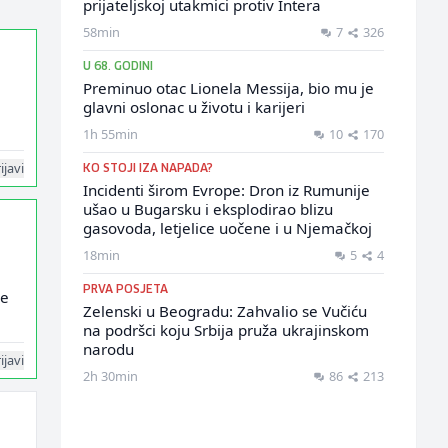
prijateljskoj utakmici protiv Intera
58min
7
326
U 68. GODINI
Preminuo otac Lionela Messija, bio mu je
glavni oslonac u životu i karijeri
1h 55min
10
170
ijavi
KO STOJI IZA NAPADA?
Incidenti širom Evrope: Dron iz Rumunije
ušao u Bugarsku i eksplodirao blizu
gasovoda, letjelice uočene i u Njemačkoj
18min
5
4
PRVA POSJETA
je
Zelenski u Beogradu: Zahvalio se Vučiću
na podršci koju Srbija pruža ukrajinskom
narodu
ijavi
2h 30min
86
213