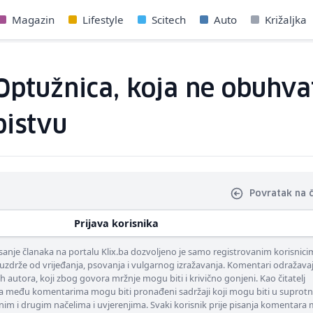
Magazin
Lifestyle
Scitech
Auto
Križaljka
 Optužnica, koja ne obuhva
bistvu
Povratak na 
Prijava korisnika
nje članaka na portalu Klix.ba dozvoljeno je samo registrovanim korisnici
uzdrže od vrijeđanja, psovanja i vulgarnog izražavanja. Komentari odražava
ih autora, koji zbog govora mržnje mogu biti i krivično gonjeni. Kao čitatelj
 među komentarima mogu biti pronađeni sadržaji koji mogu biti u suprotn
nim i drugim načelima i uvjerenjima. Svaki korisnik prije pisanja komentara