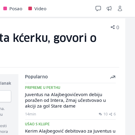
Posao
Video
0
ta kćerku, govori o
Popularno
članak
PRIPREME U PERTHU
Juventus na Alajbegovićevom debiju
poražen od Intera, Zmaj učestvovao u
akciji za gol Stare dame
ma.
14min
10
6
ju
UŠAO S KLUPE
osti
Kerim Alajbegović debitovao za Juventus u
 mora