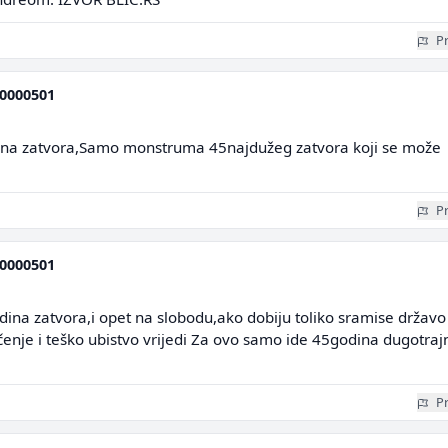
Pr
0000501
ina zatvora,Samo monstruma 45najdužeg zatvora koji se može
Pr
0000501
ina zatvora,i opet na slobodu,ako dobiju toliko sramise državo 
enje i teško ubistvo vrijedi Za ovo samo ide 45godina dugotraj
Pr