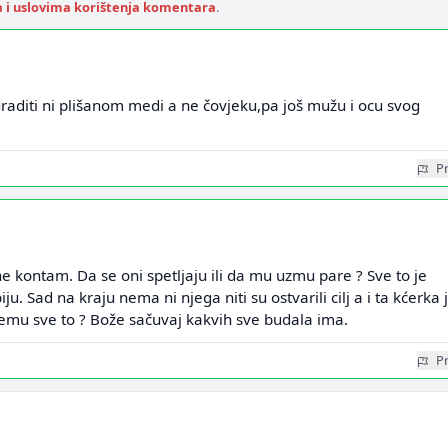
a i uslovima korištenja komentara
.
aditi ni plišanom medi a ne čovjeku,pa još mužu i ocu svog
Pr
ne kontam. Da se oni spetljaju ili da mu uzmu pare ? Sve to je
u. Sad na kraju nema ni njega niti su ostvarili cilj a i ta kćerka 
Čemu sve to ? Bože sačuvaj kakvih sve budala ima.
Pr