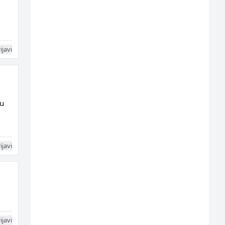
ijavi
 u
ijavi
ijavi