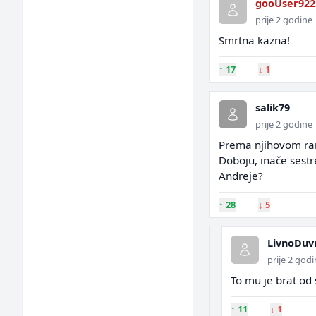
gooUser922
prije 2 godine
Smrtna kazna!
↑
17
↓
1
salik79
prije 2 godine
Prema njihovom rani
Doboju, inače sestr
Andreje?
↑
28
↓
5
LivnoDuv
prije 2 god
To mu je brat od 
↑
11
↓
1