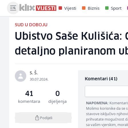
Vijesti
Biznis
Sport
SUD U DOBOJU
Ubistvo Saše Kulišića:
detaljno planiranom u
S. Š.
30.07.2024.
Komentari (41)
41
0
komentara
dijeljenja
NAPOMENA:
Komentarisa
Molimo korisnike da se s
stavove isključivo njihov
Podijeli
prihvatate mogućnost da
sa vašim vjerskim, moral