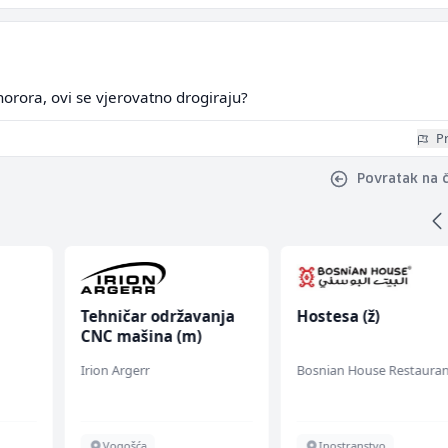
horora, ovi se vjerovatno drogiraju?
Pr
Povratak na 
Tehničar održavanja
Hostesa (ž)
CNC mašina (m)
Irion Argerr
Bosnian House Restauran
en
Vogošća
Inostranstvo