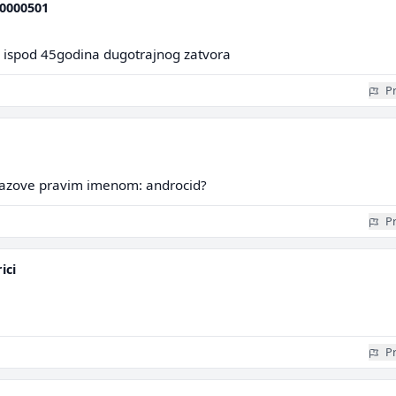
0000501
a ispod 45godina dugotrajnog zatvora
Pr
nazove pravim imenom: androcid?
Pr
ici
Pr