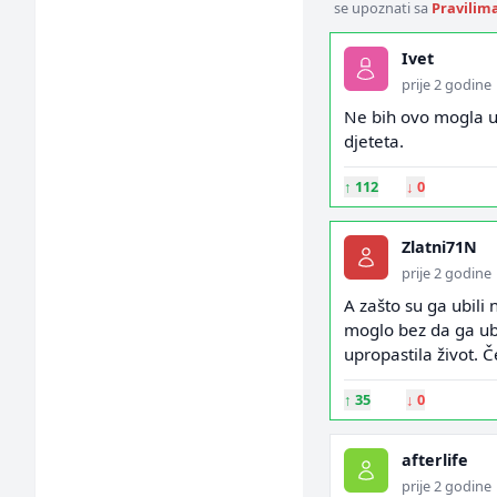
se upoznati sa
Pravilim
Ivet
prije 2 godine
Ne bih ovo mogla ur
djeteta.
↑
112
↓
0
Zlatni71N
prije 2 godine
A zašto su ga ubili 
moglo bez da ga ubij
upropastila život. 
↑
35
↓
0
afterlife
prije 2 godine