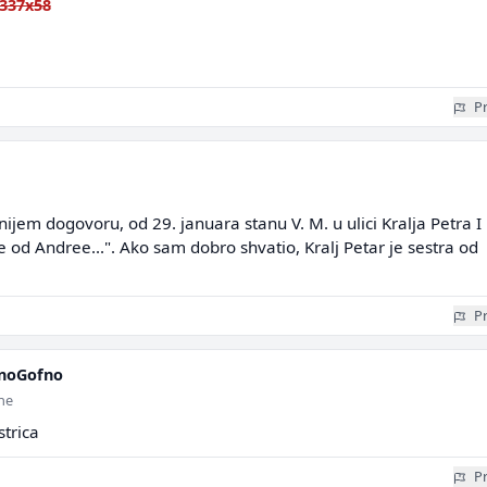
337x58
Pr
jem dogovoru, od 29. januara stanu V. M. u ulici Kralja Petra I
e od Andree...". Ako sam dobro shvatio, Kralj Petar je sestra od
Pr
noGofno
ine
strica
Pr