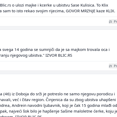
lic.rs o ulozi majke i kcerke u ubistvu Sase Kulisica. To Klix
oga sam to isto rekao svojim rijecima, GOVOR MRZNJE kaze KLIX.
Pr
a svega 14 godina se sumnjiči da je sa majkom trovala oca i
ranju njegovog ubistva." IZVOR BLIC.RS
Pr
ća (46) iz Doboja do srži je potreslo ne samo njegovu porodicu i
navali, već i čitav region. Činjenica da su zbog ubistva uhapšeni
rea, Andrein navodni ljubavnik, koji je čak 15 godina mlađi o
 Ipak, najveći šok bilo je hapšenje Sašine maloletne ćerke, koju j
ndreom. IZVOR BLIC.RS