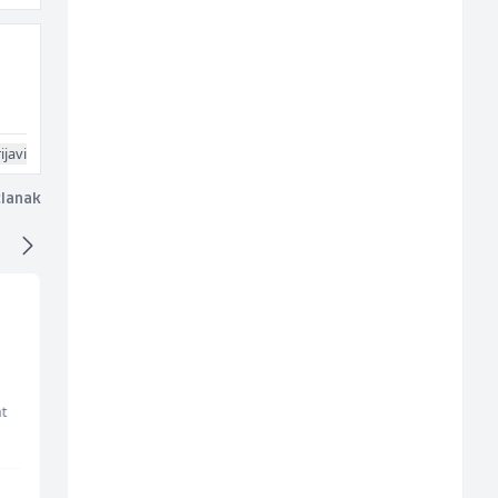
ijavi
članak
Konobar - Barmen (m/
Junior Marketing &
ž)
Recruiting Specialist
(m/ž)
t
Hotel Nomad
Mars Connect
Sarajevo
Sarajevo