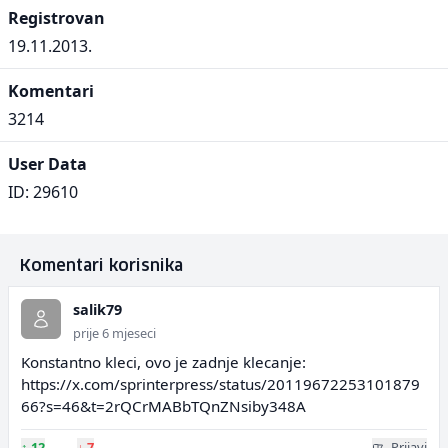
Registrovan
19.11.2013.
Komentari
3214
User Data
ID: 29610
Komentari korisnika
salik79
prije 6 mjeseci
Konstantno kleci, ovo je zadnje klecanje:
https://x.com/sprinterpress/status/20119672253101879
66?s=46&t=2rQCrMABbTQnZNsiby348A
↑
12
↓
7
Prijavi