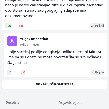
nego je narod cak stavljao ruze u cijevi vojnika. Slobodno
ovo sto sam ti napisao googlaj i gledaj, sve ima
dokumentovano.
↑
26
↓
8
Prijavi
YugoConnection
prije 6 mjeseci
Bolje sacekaj poslije googlanja. Toliko utjecajni faktora
ima da se uopšte ne može povezati šta se sve dešava i
šta je istina.
↑
0
↓
0
Prijavi
PRIKAŽI JOŠ KOMENTARA
Početna
Dojavite vijest