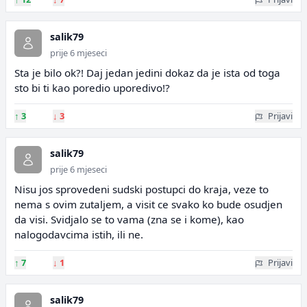
salik79
prije 6 mjeseci
Sta je bilo ok?! Daj jedan jedini dokaz da je ista od toga
sto bi ti kao poredio uporedivo!?
↑
3
↓
3
Prijavi
salik79
prije 6 mjeseci
Nisu jos sprovedeni sudski postupci do kraja, veze to
nema s ovim zutaljem, a visit ce svako ko bude osudjen
da visi. Svidjalo se to vama (zna se i kome), kao
nalogodavcima istih, ili ne.
↑
7
↓
1
Prijavi
salik79