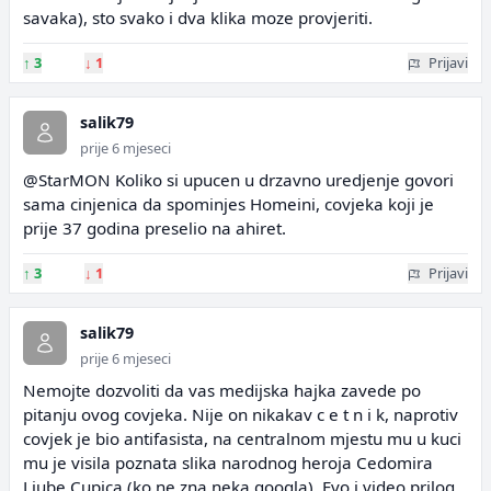
savaka), sto svako i dva klika moze provjeriti.
↑
3
↓
1
Prijavi
salik79
prije 6 mjeseci
@StarMON Koliko si upucen u drzavno uredjenje govori
sama cinjenica da spominjes Homeini, covjeka koji je
prije 37 godina preselio na ahiret.
↑
3
↓
1
Prijavi
salik79
prije 6 mjeseci
Nemojte dozvoliti da vas medijska hajka zavede po
pitanju ovog covjeka. Nije on nikakav c e t n i k, naprotiv
covjek je bio antifasista, na centralnom mjestu mu u kuci
mu je visila poznata slika narodnog heroja Cedomira
Ljube Cupica (ko ne zna neka googla). Evo i video prilog