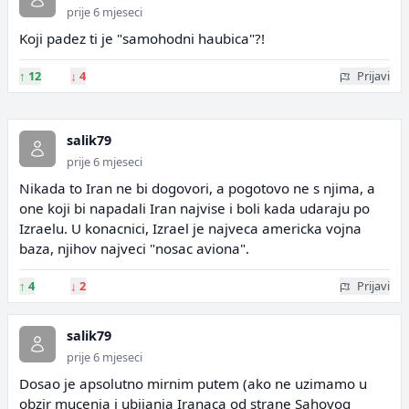
prije 6 mjeseci
Koji padez ti je "samohodni haubica"?!
↑
12
↓
4
Prijavi
salik79
prije 6 mjeseci
Nikada to Iran ne bi dogovori, a pogotovo ne s njima, a
one koji bi napadali Iran najvise i boli kada udaraju po
Izraelu. U konacnici, Izrael je najveca americka vojna
baza, njihov najveci "nosac aviona".
↑
4
↓
2
Prijavi
salik79
prije 6 mjeseci
Dosao je apsolutno mirnim putem (ako ne uzimamo u
obzir mucenja i ubijanja Iranaca od strane Sahovog