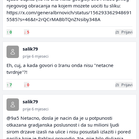
njegovog obracanja na kojem mozete uociti tu sliku:
https://x.com/generalbrnovich/status/156293362948691
5585?s=46&t=2rQCrMABbTQnZNsiby348A
↑
0
↓
5
Prijavi
salik79
prije 6 mjeseci
Eh, cuj, a kada govori o Iranu onda nisu "netacne
tvrdnje"?!
↑
7
↓
0
Prijavi
salik79
prije 6 mjeseci
@9a5 Netacno, dosla je nacin da je u potpunosti
otkazana gradjanska poslusnost i da su milioni ljudi
sirom drzave izasli na ulice i nisu posustali izlaziti i pored
nasilja koje je Pahlavi provodio. Ne, nije bilo divljanja