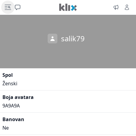
salik79
Spol
Ženski
Boja avatara
9A9A9A
Banovan
Ne