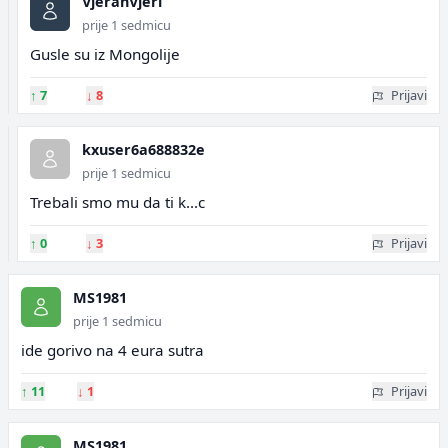
VjeranVjeri
prije 1 sedmicu
Gusle su iz Mongolije
↑
7
↓
8
Prijavi
kxuser6a688832e
prije 1 sedmicu
Trebali smo mu da ti k...c
↑
0
↓
3
Prijavi
MS1981
prije 1 sedmicu
ide gorivo na 4 eura sutra
↑
11
↓
1
Prijavi
MS1981