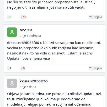
Ne širi se zato što je "narod prepoznao šta je istina",
nego jer u tim zemljama još nisu naučili vaditi.
↑
6
↓
18
Prijavi
MS1981
prije 1 sedmicu
@kxuser69f068f60 u biti svi se radjamo kao muslimani,
vecina to prepozna iako bude rodjena kao krscanin,
nazalost neki to ne vide cijeli zivot ...Islam je zadnji
Update i posle nema vise
↑
1
↓
0
Prijavi
kxuser69f068f60
prije 6 dana
Objava je samo jedna. Ne postoje tu nikakvi update-ovi,
to su izmišljotine ljudi kojima je odgovaralo da
modeliraju religiju po nekim svojim nahođenjima.