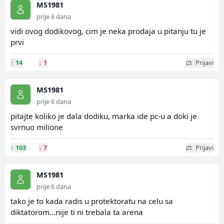
MS1981
prije 6 dana
vidi ovog dodikovog, cim je neka prodaja u pitanju tu je
prvi
↑
14
↓
1
Prijavi
MS1981
prije 6 dana
pitajte koliko je dala dodiku, marka ide pc-u a doki je
svrnuo milione
↑
103
↓
7
Prijavi
MS1981
prije 6 dana
tako je to kada radis u protektoratu na celu sa
diktatorom...nije ti ni trebala ta arena