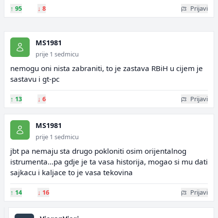
↑
95
↓
8
Prijavi
MS1981
prije 1 sedmicu
nemogu oni nista zabraniti, to je zastava RBiH u cijem je
sastavu i gt-pc
↑
13
↓
6
Prijavi
MS1981
prije 1 sedmicu
jbt pa nemaju sta drugo pokloniti osim orijentalnog
istrumenta...pa gdje je ta vasa historija, mogao si mu dati
sajkacu i kaljace to je vasa tekovina
↑
14
↓
16
Prijavi