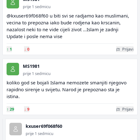
prije 1 sedmicu
@kxuser69f068f60 u biti svi se radjamo kao muslimani,
vecina to prepozna iako bude rodjena kao krscanin,
nazalost neki to ne vide cijeli zivot ...Islam je zadnji
Update i posle nema vise
↑
1
↓
0
Prijavi
MS1981
prije 1 sedmicu
koliko god se bojali Islama nemozete smanjiti njegovo
rapidno sirenje u svijetu. Narod je prepoznao sta je
istina.
↑
29
↓
9
Prijavi
kxuser69f068f60
prije 1 sedmicu