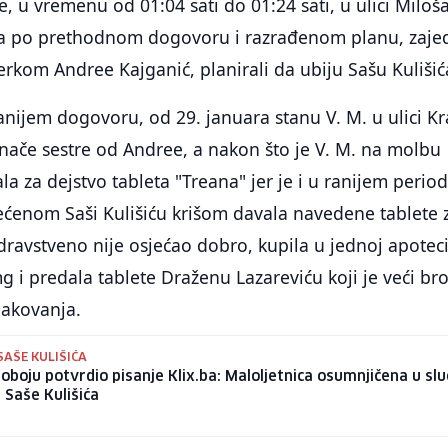
, u vremenu od 01:04 sati do 01:24 sati, u ulici Miloš
 a po prethodnom dogovoru i razrađenom planu, zaj
rkom Andree Kajganić, planirali da ubiju Sašu Kulišić
ijem dogovoru, od 29. januara stanu V. M. u ulici Kr
inače sestre od Andree, a nakon što je V. M. na molbu
la za dejstvo tableta "Treana" jer je i u ranijem perio
ćenom Saši Kulišiću krišom davala navedene tablete
zdravstveno nije osjećao dobro, kupila u jednoj apotec
g i predala tablete Draženu Lazareviću koji je veći bro
pakovanja.
SAŠE KULIŠIĆA
oboju potvrdio pisanje Klix.ba: Maloljetnica osumnjičena u slu
 Saše Kulišića