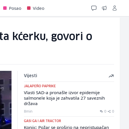
Posao
Video
ta kćerku, govori o
Vijesti
JALAPEÑO PAPRIKE
Vlasti SAD-a pronašle izvor epidemije
salmonele koja je zahvatila 27 saveznih
država
8min
0
0
GASI GA I AIR TRACTOR
Konjic: Požar se proširio na nepristupačan