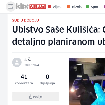
Vijesti
Biznis
Sport
SUD U DOBOJU
Ubistvo Saše Kulišića:
detaljno planiranom u
S. Š.
30.07.2024.
41
0
komentara
dijeljenja
Podijeli