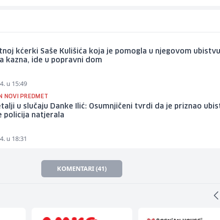
tnoj kćerki Saše Kulišića koja je pomogla u njegovom ubistv
a kazna, ide u popravni dom
4. u 15:49
N NOVI PREDMET
talji u slučaju Danke Ilić: Osumnjičeni tvrdi da je priznao ubi
e policija natjerala
4. u 18:31
KOMENTARI (41)