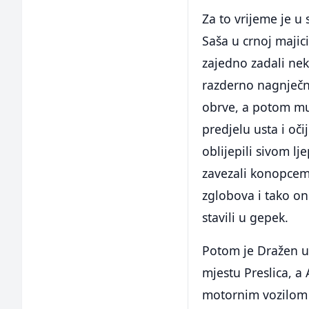
Za to vrijeme je u
Saša u crnoj maji
zajedno zadali nek
razderno nagnječnu
obrve, a potom mu 
predjelu usta i oč
oblijepili sivom l
zavezali konopcem 
zglobova i tako on
stavili u gepek.
Potom je Dražen u
mjestu Preslica, a
motornim vozilom t