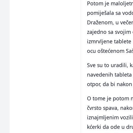
Potom je maloljetn
pomiješala sa vod
Draženom, u večern
zajedno sa svojim
izmrvljene tablete
ocu oštećenom Saši
Sve su to uradili,
navedenih tableta
otpor, da bi nakon 
O tome je potom m
čvrsto spava, nako
iznajmljenim vozil
kćerki da ode u d