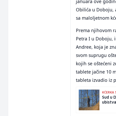
januara ove godine
Obilića u Doboju,
sa maloljetnom kće
Prema njihovom ran
Petra I u Doboju, 
Andree, koja je zna
svom suprugu ošte
kojih se oštećeni 
tablete jačine 10 m
tableta izvadio iz 
KĆERKA 
Sud u D
ubistva