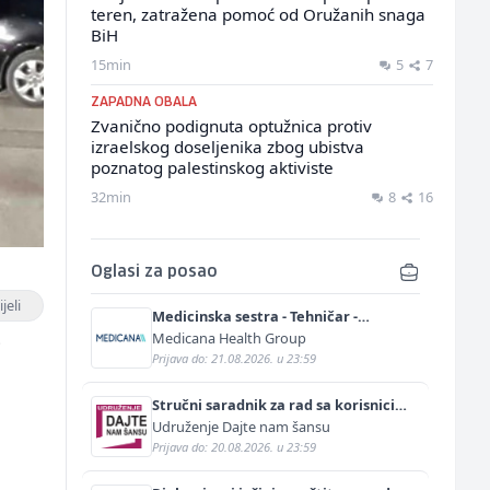
teren, zatražena pomoć od Oružanih snaga
BiH
15min
5
7
ZAPADNA OBALA
Zvanično podignuta optužnica protiv
izraelskog doseljenika zbog ubistva
poznatog palestinskog aktiviste
32min
8
16
Oglasi za posao
jeli
Medicinska sestra - Tehničar -
Anestetičar (m/ž)
Medicana Health Group
i
Prijava do: 21.08.2026. u 23:59
Stručni saradnik za rad sa korisnicima
(m/ž)
Udruženje Dajte nam šansu
Prijava do: 20.08.2026. u 23:59