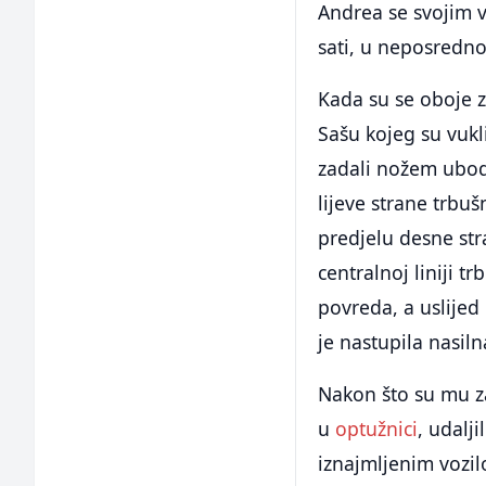
Andrea se svojim v
sati, u neposredno
Kada su se oboje z
Sašu kojeg su vukl
zadali nožem ubod
lijeve strane trbu
predjelu desne str
centralnoj liniji 
povreda, a uslijed
je nastupila nasiln
Nakon što su mu z
u
optužnici
, udalj
iznajmljenim vozil