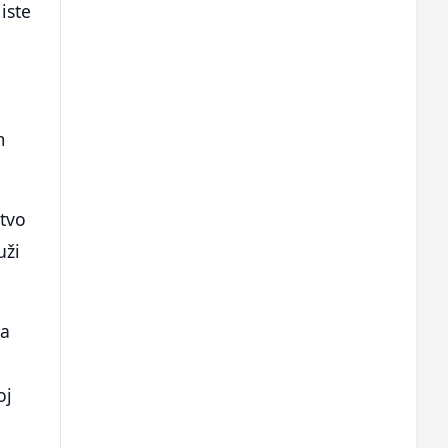
iste
m
stvo
uži
ša
oj