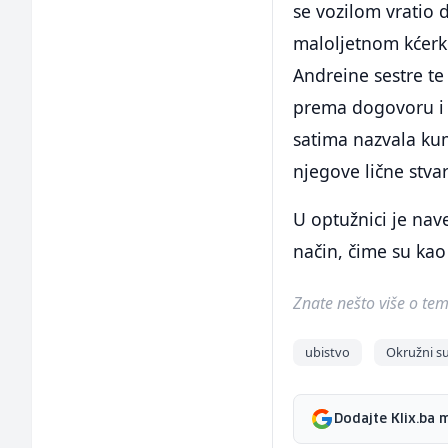
se vozilom vratio 
maloljetnom kćerk
Andreine sestre te
prema dogovoru i 
satima nazvala kum
njegove lične stvar
U optužnici je nav
način, čime su kao 
Znate nešto više o temi 
ubistvo
Okružni s
Dodajte Klix.ba 