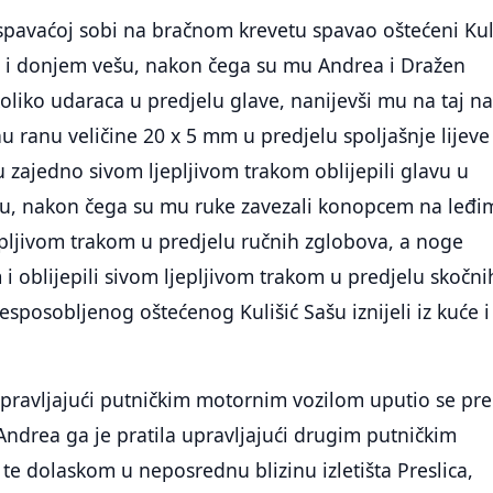
 spavaćoj sobi na bračnom krevetu spavao oštećeni Kul
ci i donjem vešu, nakon čega su mu Andrea i Dražen
oliko udaraca u predjelu glave, nanijevši mu na taj na
 ranu veličine 20 x 5 mm u predjelu spoljašnje lijeve
zajedno sivom ljepljivom trakom oblijepili glavu u
iju, nakon čega su mu ruke zavezali konopcem na leđi
jepljivom trakom u predjelu ručnih zglobova, a noge
i oblijepili sivom ljepljivom trakom u predjelu skočni
esposobljenog oštećenog Kulišić Sašu iznijeli iz kuće i
pravljajući putničkim motornim vozilom uputio se pr
 Andrea ga je pratila upravljajući drugim putničkim
e dolaskom u neposrednu blizinu izletišta Preslica,