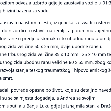
ozilom odvezla uzbrdo gdje je zaustavila vozilo u 01:
j blizini bazena za vodu.
austavili na istom mjestu, iz gepeka su izvadili ošteć
i do nizbrdice i ostavili na zemlji, a potom mu zajedn
ne rane u predjelu stomaka i to ubodnu ranu u predj
šnog zida veličine 50 x 25 mm, dvije ubodne rane u
ane trbušnog zida veličine 35 x 10 mm i 25 x 10 mm te
trbušnog zida ubodnu ranu veličine 80 x 55 mm, zbog ko
 razvoja stanja teškog traumatskog i hipovolemičkog 
a smrt.
adali povrede opasne po život, koje su detaljno nave
ili su se sa mjesta događaja, a Andrea se svojim
om uputila u Banju Luku gdje je iznajmila stan, a Dra