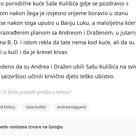
do porodične kuće Saše Kulišića gdje se pozdravio s
om nakon čega je izvjesno vrijeme boravio u stanu
 se nakon toga uputio u Banju Luku, a maloljetna kće
razrađenim planom sa Andreom i Draženom, u jutarn
a B. D. i istom rekla da tate nema kod kuće, ali da su
i u kući i da je krevet krvav.
edeno da su Andrea i Dražen ubili Sašu Kulišića na svi
saizvršioci učinili krivično djelo teško ubistvo.
ili želite prijaviti grešku u tekstu?
ud Doboj
Saša Kulišić
Andrea Kajganić
među omiljene izvore na Googlu