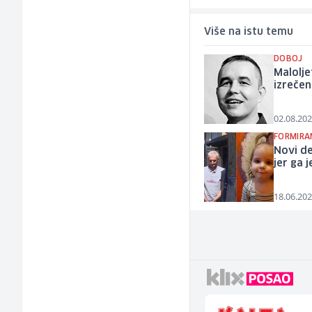
Više na istu temu
DOBOJ
Malolje
izrečen
02.08.202
FORMIRA
Novi de
jer ga j
18.06.202