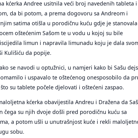
a kćerka Andree usitnila veći broj navedenih tableta i 
om, da bi potom, a prema dogovoru sa Andreom i
jim satima otišla u porodičnu kuću gdje je stanovala
 ocem oštećenim Sašom te u vodu u kojoj su bile
 iscijedila limun i napravila limunadu koju je dala svo
 Kulišiću da popije.
 kako se navodi u optužnici, u namjeri kako bi Sašu dej
 omamilo i uspavalo te oštećenog onesposobilo da pr
što su tablete počele djelovati i oštećeni zaspao.
aloljetna kćerka obavijestila Andreu i Dražena da Sa
n čega su njih dvoje došli pred porodičnu kuću sa
ima, a potom ušli u unutrašnjost kuće i rekli maloljetn
rugu sobu.