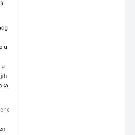
39
enog
o
elu
 u
jih
šoka
dene
žen