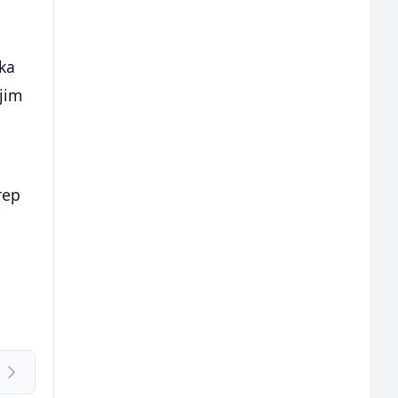
rka
jim
rep