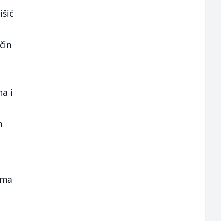
išić
čin
ma i
h
ema