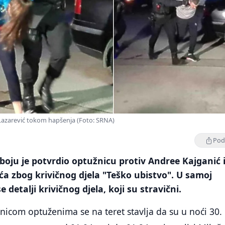
Lazarević tokom hapšenja (Foto: SRNA)
Podi
oju je potvrdio optužnicu protiv Andree Kajganić 
a zbog krivičnog djela "Teško ubistvo". U samoj
e detalji krivičnog djela, koji su stravični.
icom optuženima se na teret stavlja da su u noći 30.