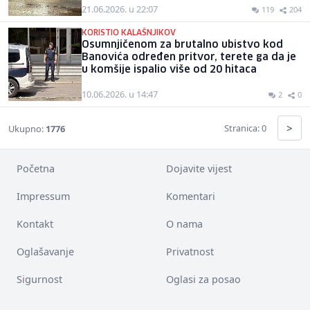
21.06.2026. u 22:07
119
204
KORISTIO KALAŠNJIKOV
Osumnjičenom za brutalno ubistvo kod
Banovića određen pritvor, terete ga da je
u komšije ispalio više od 20 hitaca
10.06.2026. u 14:47
2
0
>
Stranica: 0
Ukupno:
1776
Početna
Dojavite vijest
Impressum
Komentari
Kontakt
O nama
Oglašavanje
Privatnost
Sigurnost
Oglasi za posao