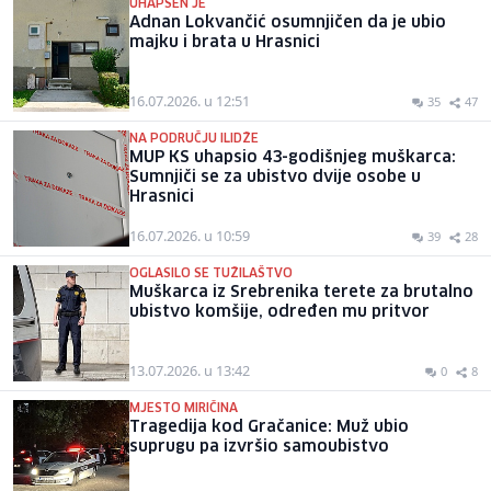
UHAPŠEN JE
Adnan Lokvančić osumnjičen da je ubio
majku i brata u Hrasnici
16.07.2026. u 12:51
35
47
NA PODRUČJU ILIDŽE
MUP KS uhapsio 43-godišnjeg muškarca:
Sumnjiči se za ubistvo dvije osobe u
Hrasnici
16.07.2026. u 10:59
39
28
OGLASILO SE TUŽILAŠTVO
Muškarca iz Srebrenika terete za brutalno
ubistvo komšije, određen mu pritvor
13.07.2026. u 13:42
0
8
MJESTO MIRIČINA
Tragedija kod Gračanice: Muž ubio
suprugu pa izvršio samoubistvo