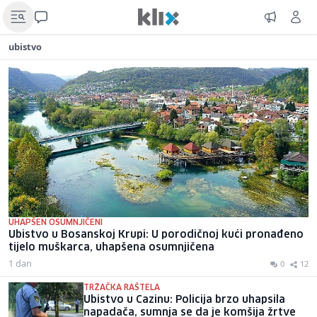
ubistvo
UHAPŠEN OSUMNJIČENI
Ubistvo u Bosanskoj Krupi: U porodičnoj kući pronađeno
tijelo muškarca, uhapšena osumnjičena
1 dan
0
12
TRŽAČKA RAŠTELA
Ubistvo u Cazinu: Policija brzo uhapsila
napadača, sumnja se da je komšija žrtve