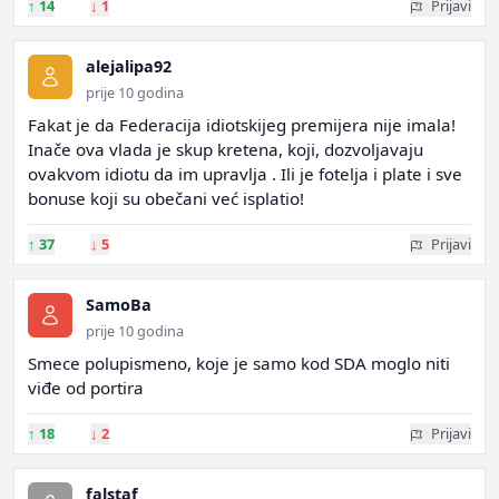
↑
14
↓
1
Prijavi
alejalipa92
prije 10 godina
Fakat je da Federacija idiotskijeg premijera nije imala!
Inače ova vlada je skup kretena, koji, dozvoljavaju
ovakvom idiotu da im upravlja . Ili je fotelja i plate i sve
bonuse koji su obečani već isplatio!
↑
37
↓
5
Prijavi
SamoBa
prije 10 godina
Smece polupismeno, koje je samo kod SDA moglo niti
viđe od portira
↑
18
↓
2
Prijavi
falstaf