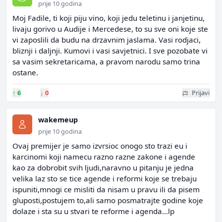
prije 10 godina
Moj Fadile, ti koji piju vino, koji jedu teletinu i janjetinu,
livaju gorivo u Audije i Mercedese, to su sve oni koje ste
vi zaposlili da budu na drzavnim jaslama. Vasi rodjaci,
bliznji i daljnji. Kumovi i vasi savjetnici. I sve pozobate vi
sa vasim sekretaricama, a pravom narodu samo trina
ostane.
↑
6
↓
0
Prijavi
wakemeup
prije 10 godina
Ovaj premijer je samo izvrsioc onogo sto trazi eu i
karcinomi koji namecu razno razne zakone i agende
kao za dobrobit svih ljudi,naravno u pitanju je jedna
velika laz sto se tice agende i reformi koje se trebaju
ispuniti,mnogi ce misliti da nisam u pravu ili da pisem
gluposti,postujem to,ali samo posmatrajte godine koje
dolaze i sta su u stvari te reforme i agenda...lp