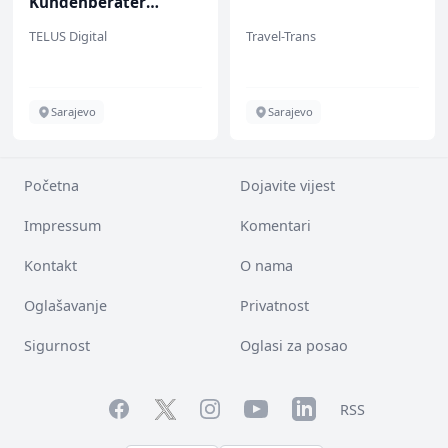
Kundenberater
(m/w/d) für ein
TELUS Digital
Travel-Trans
renommiertes
Schuhunternehmen
Sarajevo
Sarajevo
Početna
Dojavite vijest
Impressum
Komentari
Kontakt
O nama
Oglašavanje
Privatnost
Sigurnost
Oglasi za posao
Facebook
YouTube
LinkedIn
Twitter
Instagram
RSS