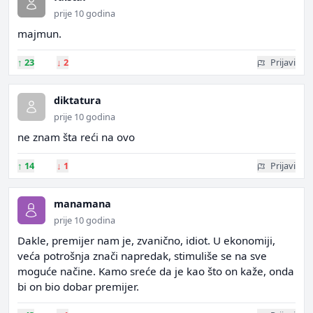
prije 10 godina
majmun.
↑
23
↓
2
Prijavi
diktatura
prije 10 godina
ne znam šta reći na ovo
↑
14
↓
1
Prijavi
manamana
prije 10 godina
Dakle, premijer nam je, zvanično, idiot. U ekonomiji,
veća potrošnja znači napredak, stimuliše se na sve
moguće načine. Kamo sreće da je kao što on kaže, onda
bi on bio dobar premijer.