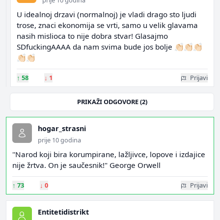
prije 10 godina
U idealnoj drzavi (normalnoj) je vladi drago sto ljudi
trose, znaci ekonomija se vrti, samo u velik glavama
nasih mislioca to nije dobra stvar! Glasajmo
SDfuckingAAAA da nam svima bude jos bolje 👏🏻👏🏻👏🏻
👏🏻👏🏻
↑
58
↓
1
Prijavi
PRIKAŽI ODGOVORE (2)
hogar_strasni
prije 10 godina
''Narod koji bira korumpirane, lažljivce, lopove i izdajice
nije žrtva. On je saučesnik!" George Orwell
↑
73
↓
0
Prijavi
Entitetidistrikt