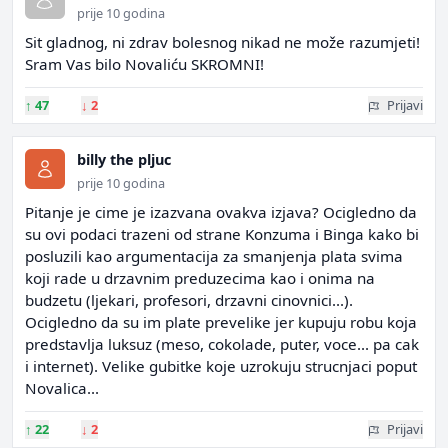
prije 10 godina
Sit gladnog, ni zdrav bolesnog nikad ne može razumjeti!
Sram Vas bilo Novaliću SKROMNI!
↑
47
↓
2
Prijavi
billy the pljuc
prije 10 godina
Pitanje je cime je izazvana ovakva izjava? Ocigledno da
su ovi podaci trazeni od strane Konzuma i Binga kako bi
posluzili kao argumentacija za smanjenja plata svima
koji rade u drzavnim preduzecima kao i onima na
budzetu (ljekari, profesori, drzavni cinovnici...).
Ocigledno da su im plate prevelike jer kupuju robu koja
predstavlja luksuz (meso, cokolade, puter, voce... pa cak
i internet). Velike gubitke koje uzrokuju strucnjaci poput
Novalica...
↑
22
↓
2
Prijavi