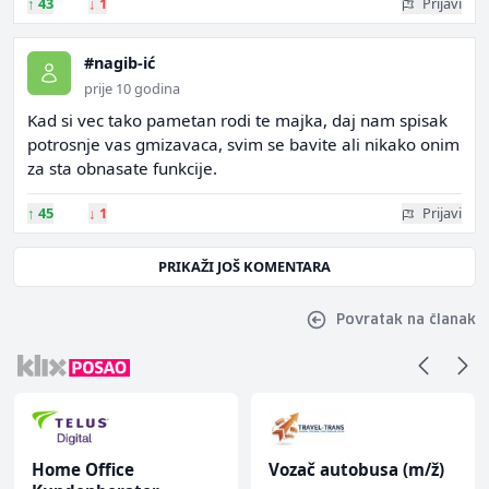
↑
43
↓
1
Prijavi
#nagib-ić
prije 10 godina
Kad si vec tako pametan rodi te majka, daj nam spisak
potrosnje vas gmizavaca, svim se bavite ali nikako onim
za sta obnasate funkcije.
↑
45
↓
1
Prijavi
PRIKAŽI JOŠ KOMENTARA
Povratak na članak
Home Office
Vozač autobusa (m/ž)