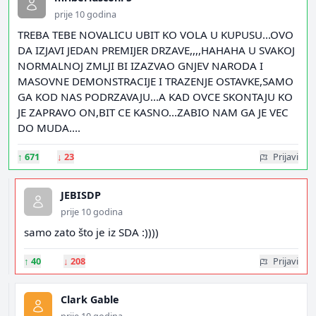
prije 10 godina
TREBA TEBE NOVALICU UBIT KO VOLA U KUPUSU...OVO
DA IZJAVI JEDAN PREMIJER DRZAVE,,,,HAHAHA U SVAKOJ
NORMALNOJ ZMLJI BI IZAZVAO GNJEV NARODA I
MASOVNE DEMONSTRACIJE I TRAZENJE OSTAVKE,SAMO
GA KOD NAS PODRZAVAJU...A KAD OVCE SKONTAJU KO
JE ZAPRAVO ON,BIT CE KASNO...ZABIO NAM GA JE VEC
DO MUDA....
↑
671
↓
23
Prijavi
JEBISDP
prije 10 godina
samo zato što je iz SDA :))))
↑
40
↓
208
Prijavi
Clark Gable