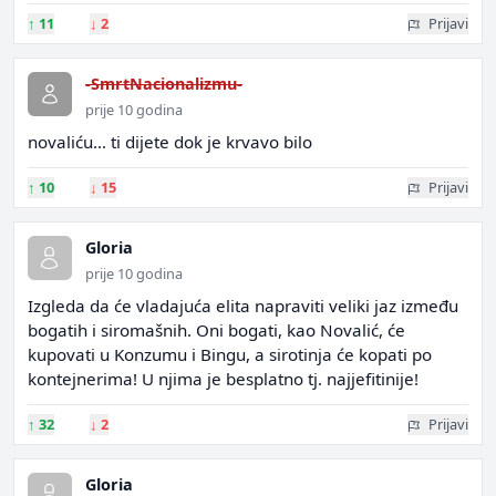
↑
11
↓
2
Prijavi
-SmrtNacionalizmu-
prije 10 godina
novaliću... ti dijete dok je krvavo bilo
↑
10
↓
15
Prijavi
Gloria
prije 10 godina
Izgleda da će vladajuća elita napraviti veliki jaz između
bogatih i siromašnih. Oni bogati, kao Novalić, će
kupovati u Konzumu i Bingu, a sirotinja će kopati po
kontejnerima! U njima je besplatno tj. najjefitinije!
↑
32
↓
2
Prijavi
Gloria