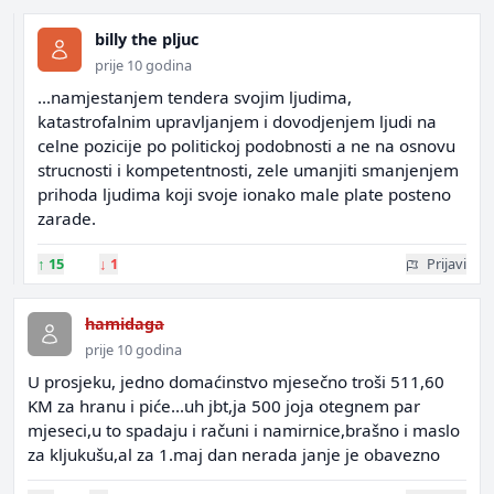
billy the pljuc
prije 10 godina
...namjestanjem tendera svojim ljudima,
katastrofalnim upravljanjem i dovodjenjem ljudi na
celne pozicije po politickoj podobnosti a ne na osnovu
strucnosti i kompetentnosti, zele umanjiti smanjenjem
prihoda ljudima koji svoje ionako male plate posteno
zarade.
↑
15
↓
1
Prijavi
hamidaga
prije 10 godina
U prosjeku, jedno domaćinstvo mjesečno troši 511,60
KM za hranu i piće...uh jbt,ja 500 joja otegnem par
mjeseci,u to spadaju i računi i namirnice,brašno i maslo
za kljukušu,al za 1.maj dan nerada janje je obavezno