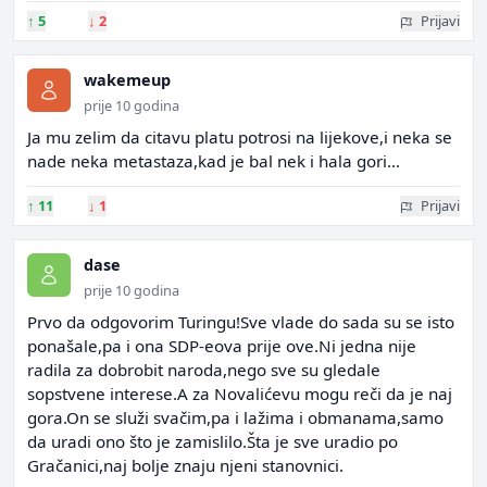
↑
5
↓
2
Prijavi
wakemeup
prije 10 godina
Ja mu zelim da citavu platu potrosi na lijekove,i neka se
nade neka metastaza,kad je bal nek i hala gori...
↑
11
↓
1
Prijavi
dase
prije 10 godina
Prvo da odgovorim Turingu!Sve vlade do sada su se isto
ponašale,pa i ona SDP-eova prije ove.Ni jedna nije
radila za dobrobit naroda,nego sve su gledale
sopstvene interese.A za Novalićevu mogu reči da je naj
gora.On se služi svačim,pa i lažima i obmanama,samo
da uradi ono što je zamislilo.Šta je sve uradio po
Gračanici,naj bolje znaju njeni stanovnici.