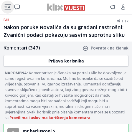
1.1k
BIH
Nakon poruke Novalića da su građani rastrošni:
Zvanični podaci pokazuju sasvim suprotnu sliku
Komentari (347)
Povratak na članak
Prijava korisnika
NAPOMENA:
Komentarisanje članaka na portalu Klix.ba dozvoljeno je
samo registrovanim korisnicima. Molimo korisnike da se suzdrže od
vrijeđanja, psovanja i vulgarnog izražavanja. Komentari odražavaju
stavove isključivo njihovih autora, koji zbog govora mržnje mogu biti i
krivično gonjeni. Kao čitatelj prihvatate mogućnost da među
komentarima mogu biti pronađeni sadržaji koji mogu biti u
suprotnosti sa vašim vjerskim, moralnim i drugim načelima i
uvjerenjima. Svaki korisnik prije pisanja komentara mora se upoznati
sa
Pravilima i uslovima korištenja komentara
.
mr.berlusconi 5