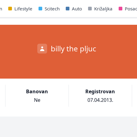
n
Lifestyle
Scitech
Auto
Križaljka
Posa
billy the pljuc
Banovan
Registrovan
Ne
07.04.2013.