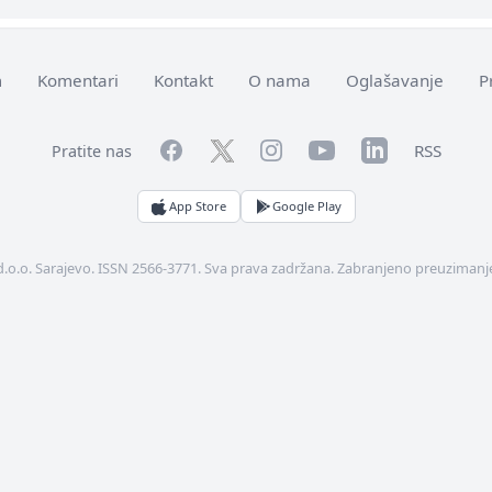
m
Komentari
Kontakt
O nama
Oglašavanje
P
Facebook
YouTube
LinkedIn
Twitter
Instagram
RSS
Pratite nas
App Store
Google Play
d.o.o. Sarajevo. ISSN 2566-3771. Sva prava zadržana. Zabranjeno preuzimanje