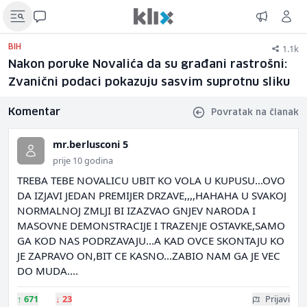
1.1k
BIH
Nakon poruke Novalića da su građani rastrošni:
Zvanični podaci pokazuju sasvim suprotnu sliku
Komentar
Povratak na članak
mr.berlusconi 5
prije 10 godina
TREBA TEBE NOVALICU UBIT KO VOLA U KUPUSU...OVO
DA IZJAVI JEDAN PREMIJER DRZAVE,,,,HAHAHA U SVAKOJ
NORMALNOJ ZMLJI BI IZAZVAO GNJEV NARODA I
MASOVNE DEMONSTRACIJE I TRAZENJE OSTAVKE,SAMO
GA KOD NAS PODRZAVAJU...A KAD OVCE SKONTAJU KO
JE ZAPRAVO ON,BIT CE KASNO...ZABIO NAM GA JE VEC
DO MUDA....
↑
671
↓
23
Prijavi