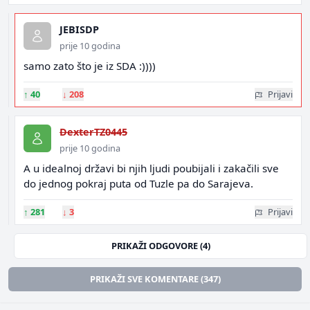
JEBISDP
prije 10 godina
samo zato što je iz SDA :))))
↑
40
↓
208
Prijavi
DexterTZ0445
prije 10 godina
A u idealnoj državi bi njih ljudi poubijali i zakačili sve
do jednog pokraj puta od Tuzle pa do Sarajeva.
↑
281
↓
3
Prijavi
PRIKAŽI ODGOVORE (4)
PRIKAŽI SVE KOMENTARE (347)