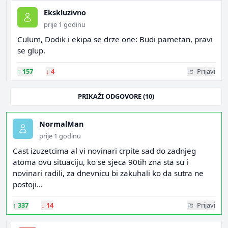
Ekskluzivno
prije 1 godinu
Culum, Dodik i ekipa se drze one: Budi pametan, pravi
se glup.
↑
157
↓
4
Prijavi
PRIKAŽI ODGOVORE (10)
NormalMan
prije 1 godinu
Cast izuzetcima al vi novinari crpite sad do zadnjeg
atoma ovu situaciju, ko se sjeca 90tih zna sta su i
novinari radili, za dnevnicu bi zakuhali ko da sutra ne
postoji...
↑
337
↓
14
Prijavi