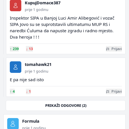
KupujDomace387
prije 1 godinu
Inspektor SIPA u Banjoj Luci Amir Alibegović i vozač
SIPA Jovo su se suprotstavili ultimatumu MUP RS i
naredbi Ćuluma da napuste zgradu i radno mjesto.
Dva heroja ! ! !
↑
239
↓
13
Prijavi
tomahawk21
prije 1 godinu
E pa nije sad isto
↑
4
↓
1
Prijavi
PRIKAŽI ODGOVORE (2)
Formula
prije 1 godinu