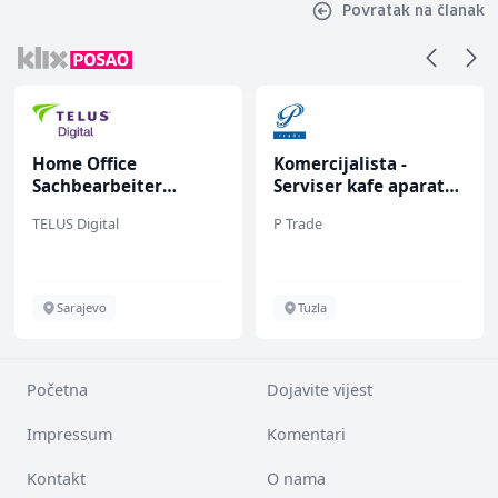
Povratak na članak
Home Office
Komercijalista -
Sachbearbeiter
Serviser kafe aparata
(m/w/d) für einen
(m/ž)
TELUS Digital
P Trade
bekannten deutschen
Energieversorger
Sarajevo
Tuzla
Početna
Dojavite vijest
Impressum
Komentari
Kontakt
O nama