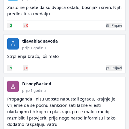
Zasto ne pisete da su dvojica ostalu, bosnjak i srvin. Njih
predloziti za medalju
↑
2
↓
0
Prijavi
tilavahladnavoda
prije 1 godinu
Strpljenja braćo, još malo
↑
1
↓
0
Prijavi
DisneyBacked
prije 1 godinu
Propaganda , nisu uopste napustali zgradu, krajnje je
vrijeme da se pocnu sankcionisati lazne vijesti
ukidanjem tih kojih ih plasiraju, pa ce malo i mediji
razmisliti i provjeriti prije nego narod informisu i tako
dodatno raspaljuju vatru