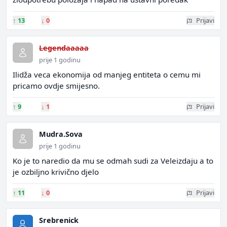
↑
13
↓
0
Prijavi
Legendaaaaa
prije 1 godinu
Ilidža veca ekonomija od manjeg entiteta o cemu mi
pricamo ovdje smijesno.
↑
9
↓
1
Prijavi
Mudra.Sova
prije 1 godinu
Ko je to naredio da mu se odmah sudi za Veleizdaju a to
je ozbiljno krivično djelo
↑
11
↓
0
Prijavi
Srebrenick