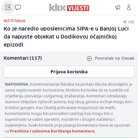
145
NIZ PITANJA
Ko je naredio uposlenicima SIPA-e u Banjoj Luci
da napuste objekat u Dodikovoj očajničkoj
epizodi
Komentari (117)
Povratak na članak
Prijava korisnika
NAPOMENA:
Komentarisanje članaka na portalu Klix.ba dozvoljeno je
samo registrovanim korisnicima. Molimo korisnike da se suzdrže od
vrijeđanja, psovanja i vulgarnog izražavanja. Komentari odražavaju
stavove isključivo njihovih autora, koji zbog govora mržnje mogu biti i
krivično gonjeni. Kao čitatelj prihvatate mogućnost da među
komentarima mogu biti pronađeni sadržaji koji mogu biti u
suprotnosti sa vašim vjerskim, moralnim i drugim načelima i
uvjerenjima. Svaki korisnik prije pisanja komentara mora se upoznati
sa
Pravilima i uslovima korištenja komentara
.