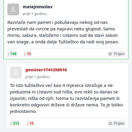
matejninoslav
prije 1 godinu
Razvlače nam pamet i pokušavaju nekog od nas
preveslati da cvrcne pa napravi neku glupost. Samo
mirno, sabura, staloženo i Ustavni sud da stavi zakon
van snage, a onda dalje Tužilaštvo da radi svoj posao.
↑
748
↓
19
Prijavi
gooUser1741256516
prije 1 godinu
To isto tužilaštvo već kao 4 mjeseca istražuje a ne
poduzima ni Ustavni sud ništa, evo rekli su danas se
izjasniti, ništa od njih. Nema tu razvlačenja pameti ili
konkretni odgovori države ili države nema. To je toliko
jednostavno.
↑
213
↓
19
Prijavi