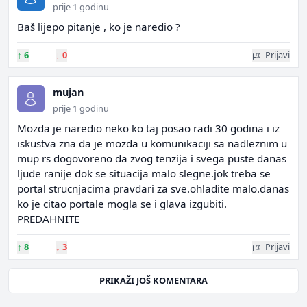
prije 1 godinu
Baš lijepo pitanje , ko je naredio ?
↑
6
↓
0
Prijavi
mujan
prije 1 godinu
Mozda je naredio neko ko taj posao radi 30 godina i iz
iskustva zna da je mozda u komunikaciji sa nadleznim u
mup rs dogovoreno da zvog tenzija i svega puste danas
ljude ranije dok se situacija malo slegne.jok treba se
portal strucnjacima pravdari za sve.ohladite malo.danas
ko je citao portale mogla se i glava izgubiti.
PREDAHNITE
↑
8
↓
3
Prijavi
PRIKAŽI JOŠ KOMENTARA