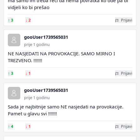
ma samo im treba reći da nema povratka ko ode pa bi
vidjeli ko bi prešao
↑
3
↓
2
Prijavi
gooUser1739565031
prije 1 godinu
NE NASJEDATI NA PROVOKACIJE. SAMO MIRNO I
TREZVENO. !!!!!!!
↑
3
↓
1
Prijavi
gooUser1739565031
prije 1 godinu
Sada je najbitnije samo NE nasjedati na provokacije.
Pamet u glavu svi !!!!!!!
↑
4
↓
1
Prijavi