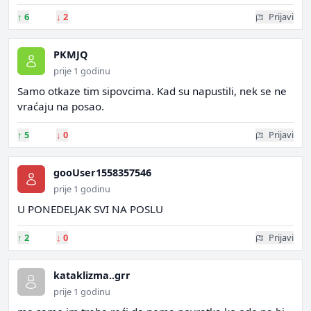
↑
6
↓
2
Prijavi
PKMJQ
prije 1 godinu
Samo otkaze tim sipovcima. Kad su napustili, nek se ne
vraćaju na posao.
↑
5
↓
0
Prijavi
gooUser1558357546
prije 1 godinu
U PONEDELJAK SVI NA POSLU
↑
2
↓
0
Prijavi
kataklizma..grr
prije 1 godinu