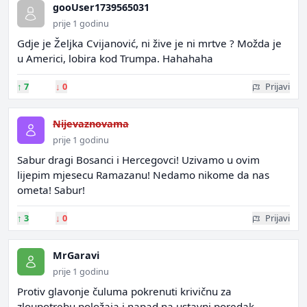
gooUser1739565031
prije 1 godinu
Gdje je Željka Cvijanović, ni žive je ni mrtve ? Možda je
u Americi, lobira kod Trumpa. Hahahaha
↑
7
↓
0
Prijavi
Nijevaznovama
prije 1 godinu
Sabur dragi Bosanci i Hercegovci! Uzivamo u ovim
lijepim mjesecu Ramazanu! Nedamo nikome da nas
ometa! Sabur!
↑
3
↓
0
Prijavi
MrGaravi
prije 1 godinu
Protiv glavonje čuluma pokrenuti krivičnu za
zloupotrebu položaja i napad na ustavni poredak