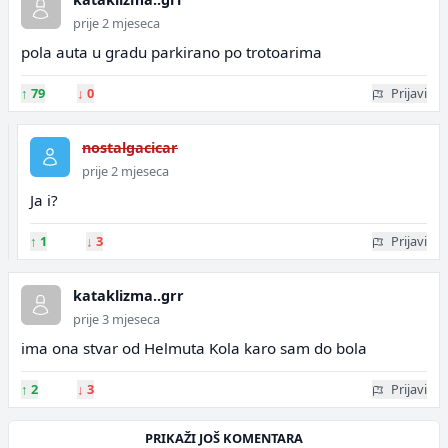
prije 2 mjeseca
pola auta u gradu parkirano po trotoarima
↑
79
↓
0
Prijavi
nostalgacicar
prije 2 mjeseca
Ja i?
↑
1
↓
3
Prijavi
kataklizma..grr
prije 3 mjeseca
ima ona stvar od Helmuta Kola karo sam do bola
↑
2
↓
3
Prijavi
PRIKAŽI JOŠ KOMENTARA