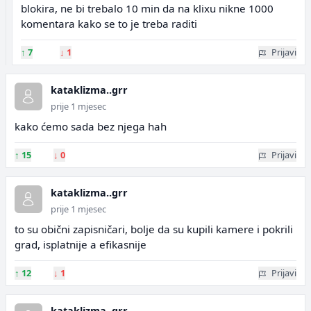
blokira, ne bi trebalo 10 min da na klixu nikne 1000
komentara kako se to je treba raditi
↑
7
↓
1
Prijavi
kataklizma..grr
prije 1 mjesec
kako ćemo sada bez njega hah
↑
15
↓
0
Prijavi
kataklizma..grr
prije 1 mjesec
to su obični zapisničari, bolje da su kupili kamere i pokrili
grad, isplatnije a efikasnije
↑
12
↓
1
Prijavi
kataklizma..grr