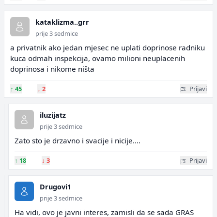
kataklizma..grr
prije 3 sedmice
a privatnik ako jedan mjesec ne uplati doprinose radniku
kuca odmah inspekcija, ovamo milioni neuplacenih
doprinosa i nikome ništa
↑
45
↓
2
Prijavi
iluzijatz
prije 3 sedmice
Zato sto je drzavno i svacije i nicije....
↑
18
↓
3
Prijavi
Drugovi1
prije 3 sedmice
Ha vidi, ovo je javni interes, zamisli da se sada GRAS