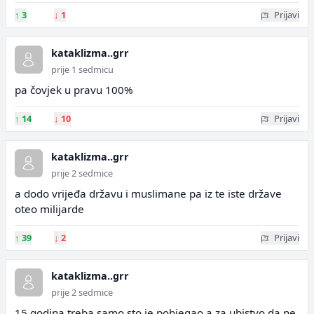
↑
3
↓
1
Prijavi
kataklizma..grr
prije 1 sedmicu
pa čovjek u pravu 100%
↑
14
↓
10
Prijavi
kataklizma..grr
prije 2 sedmice
a dodo vrijeđa državu i muslimane pa iz te iste države
oteo milijarde
↑
39
↓
2
Prijavi
kataklizma..grr
prije 2 sedmice
15 godina treba samo sto je pobjegao a za ubistvo da ne