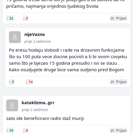
pričamo, najmanja vrijednos ljudskog života
↑
22
↓
0
Prijavi
nijeVazno
prije 2 sedmice
Po eresu hodaju slobodi i rade na drzavnim funkicjama
što su 100 puta vece zlocine pocinili a ti bi ovom covjeku
samo što je bjezao 15 godina presudio i svi se slazu .
Kako osudjujete druge bice vama sudjeno pred Bogom
↑
3
↓
14
Prijavi
kataklizma..grr
prije 2 sedmice
zato ide beneficirani radni staž muriji
↑
10
↓
0
Prijavi