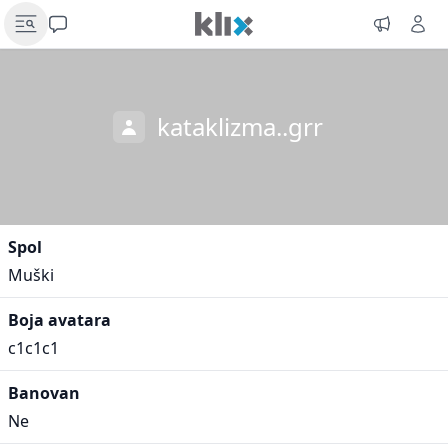
kataklizma..grr
Spol
Muški
Boja avatara
c1c1c1
Banovan
Ne