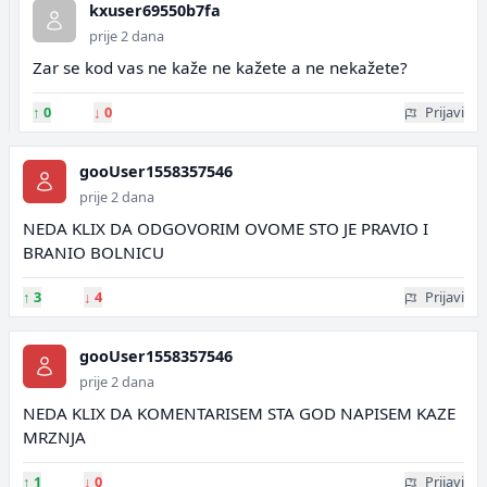
kxuser69550b7fa
prije 2 dana
Zar se kod vas ne kaže ne kažete a ne nekažete?
↑
0
↓
0
Prijavi
gooUser1558357546
prije 2 dana
NEDA KLIX DA ODGOVORIM OVOME STO JE PRAVIO I
BRANIO BOLNICU
↑
3
↓
4
Prijavi
gooUser1558357546
prije 2 dana
NEDA KLIX DA KOMENTARISEM STA GOD NAPISEM KAZE
MRZNJA
↑
1
↓
0
Prijavi