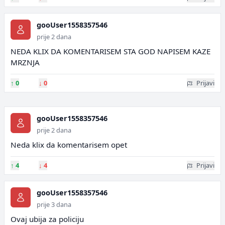
gooUser1558357546
prije 2 dana
NEDA KLIX DA KOMENTARISEM STA GOD NAPISEM KAZE
MRZNJA
↑
0
↓
0
Prijavi
gooUser1558357546
prije 2 dana
Neda klix da komentarisem opet
↑
4
↓
4
Prijavi
gooUser1558357546
prije 3 dana
Ovaj ubija za policiju