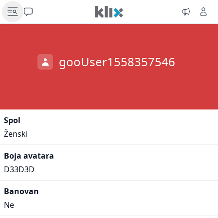
gooUser1558357546
Spol
Ženski
Boja avatara
D33D3D
Banovan
Ne