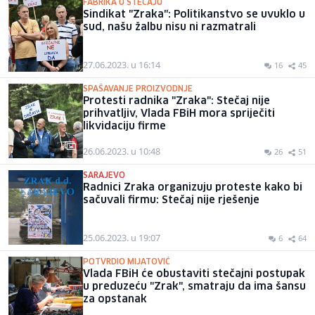
FABRIKA U STEČAJU
Sindikat "Zraka": Politikanstvo se uvuklo u
sud, našu žalbu nisu ni razmatrali
27.06.2023. u 16:14
16
45
SPAŠAVANJE PROIZVODNJE
Protesti radnika "Zraka": Stečaj nije
prihvatljiv, Vlada FBiH mora spriječiti
likvidaciju firme
26.06.2023. u 10:48
26
51
SARAJEVO
Radnici Zraka organizuju proteste kako bi
sačuvali firmu: Stečaj nije rješenje
25.06.2023. u 19:07
6
64
POTVRDIO MIJATOVIĆ
Vlada FBiH će obustaviti stečajni postupak
u preduzeću "Zrak", smatraju da ima šansu
za opstanak