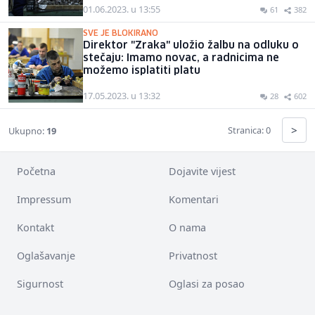
01.06.2023. u 13:55
61
382
SVE JE BLOKIRANO
Direktor "Zraka" uložio žalbu na odluku o
stečaju: Imamo novac, a radnicima ne
možemo isplatiti platu
17.05.2023. u 13:32
28
602
>
Stranica: 0
Ukupno:
19
Početna
Dojavite vijest
Impressum
Komentari
Kontakt
O nama
Oglašavanje
Privatnost
Sigurnost
Oglasi za posao