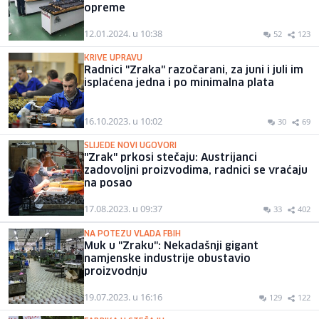
opreme
12.01.2024. u 10:38
52
123
KRIVE UPRAVU
Radnici "Zraka" razočarani, za juni i juli im
isplaćena jedna i po minimalna plata
16.10.2023. u 10:02
30
69
SLIJEDE NOVI UGOVORI
"Zrak" prkosi stečaju: Austrijanci
zadovoljni proizvodima, radnici se vraćaju
na posao
17.08.2023. u 09:37
33
402
NA POTEZU VLADA FBIH
Muk u "Zraku": Nekadašnji gigant
namjenske industrije obustavio
proizvodnju
19.07.2023. u 16:16
129
122