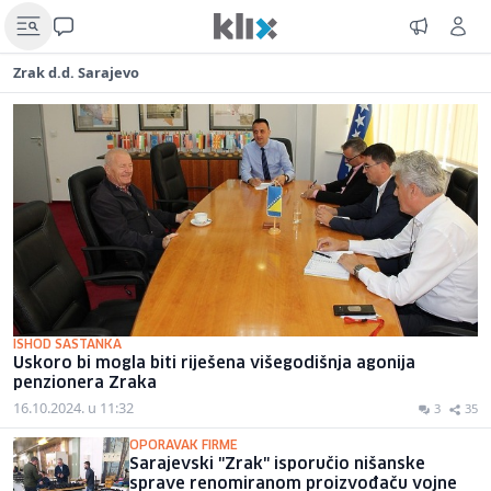
Zrak d.d. Sarajevo
ISHOD SASTANKA
Uskoro bi mogla biti riješena višegodišnja agonija
penzionera Zraka
16.10.2024. u 11:32
3
35
OPORAVAK FIRME
Sarajevski "Zrak" isporučio nišanske
sprave renomiranom proizvođaču vojne