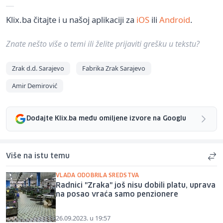
Klix.ba čitajte i u našoj aplikaciji za
iOS
ili
Android
.
Znate nešto više o temi ili želite prijaviti grešku u tekstu?
Zrak d.d. Sarajevo
Fabrika Zrak Sarajevo
Amir Demirović
Dodajte Klix.ba među omiljene izvore na Googlu
Više na istu temu
VLADA ODOBRILA SREDSTVA
Radnici "Zraka" još nisu dobili platu, uprava
na posao vraća samo penzionere
26.09.2023. u 19:57