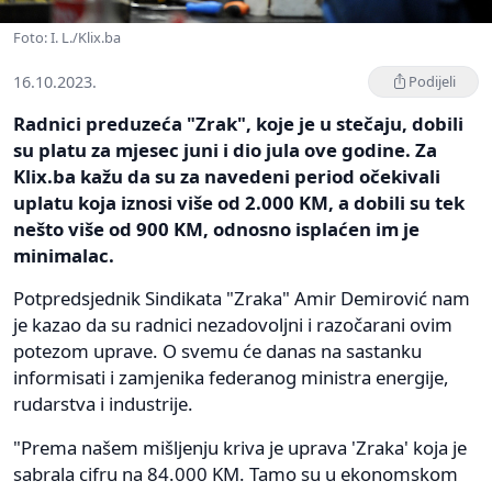
Foto: I. L./Klix.ba
16.10.2023.
Podijeli
Radnici preduzeća "Zrak", koje je u stečaju, dobili
su platu za mjesec juni i dio jula ove godine. Za
Klix.ba kažu da su za navedeni period očekivali
uplatu koja iznosi više od 2.000 KM, a dobili su tek
nešto više od 900 KM, odnosno isplaćen im je
minimalac.
Potpredsjednik Sindikata "Zraka" Amir Demirović nam
je kazao da su radnici nezadovoljni i razočarani ovim
potezom uprave. O svemu će danas na sastanku
informisati i zamjenika federanog ministra energije,
rudarstva i industrije.
"Prema našem mišljenju kriva je uprava 'Zraka' koja je
sabrala cifru na 84.000 KM. Tamo su u ekonomskom