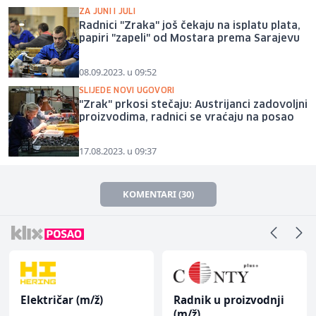
ZA JUNI I JULI
Radnici "Zraka" još čekaju na isplatu plata,
papiri "zapeli" od Mostara prema Sarajevu
08.09.2023. u 09:52
SLIJEDE NOVI UGOVORI
"Zrak" prkosi stečaju: Austrijanci zadovoljni
proizvodima, radnici se vraćaju na posao
17.08.2023. u 09:37
KOMENTARI (30)
Električar (m/ž)
Radnik u proizvodnji
(m/ž)