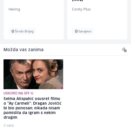
Hering
Conty Plus
Široki Brijeg
Sarajevo
Možda vas zanima
USKORO NA SFF-U
Selma Alispahić ususret filmu
Glumac Adnan Alić osvaja
o "Ay Carmeli": Dragan Jovičić
mreže urnebesnim snimcima:
bi bio ponosan; nikada nisam
Navikavam se na to da me
pomislila da igram s nekim
ljudi prepoznaju gdje god se
drugim
pojavim
2 sata
4 sata