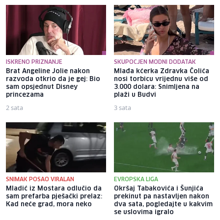
ISKRENO PRIZNANJE
SKUPOCJEN MODNI DODATAK
Brat Angeline Jolie nakon
Mlađa kćerka Zdravka Čolića
razvoda otkrio da je gej: Bio
nosi torbicu vrijednu više od
sam opsjednut Disney
3.000 dolara: Snimljena na
princezama
plaži u Budvi
2 sata
3 sata
SNIMAK POSAO VIRALAN
EVROPSKA LIGA
Mladić iz Mostara odlučio da
Okršaj Tabakovića i Šunjića
sam prefarba pješački prelaz:
prekinut pa nastavljen nakon
Kad neće grad, mora neko
dva sata, pogledajte u kakvim
se uslovima igralo