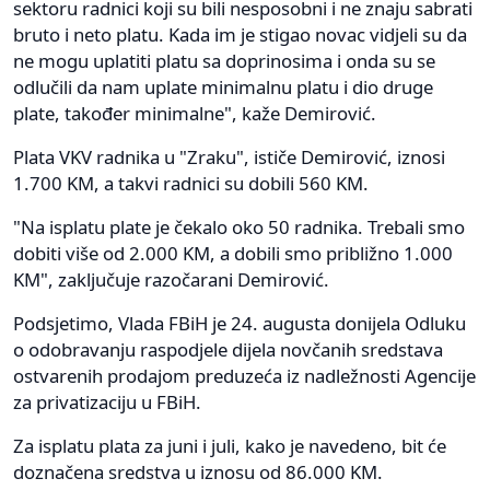
sektoru radnici koji su bili nesposobni i ne znaju sabrati
bruto i neto platu. Kada im je stigao novac vidjeli su da
ne mogu uplatiti platu sa doprinosima i onda su se
odlučili da nam uplate minimalnu platu i dio druge
plate, također minimalne", kaže Demirović.
Plata VKV radnika u "Zraku", ističe Demirović, iznosi
1.700 KM, a takvi radnici su dobili 560 KM.
"Na isplatu plate je čekalo oko 50 radnika. Trebali smo
dobiti više od 2.000 KM, a dobili smo približno 1.000
KM", zaključuje razočarani Demirović.
Podsjetimo, Vlada FBiH je 24. augusta donijela Odluku
o odobravanju raspodjele dijela novčanih sredstava
ostvarenih prodajom preduzeća iz nadležnosti Agencije
za privatizaciju u FBiH.
Za isplatu plata za juni i juli, kako je navedeno, bit će
doznačena sredstva u iznosu od 86.000 KM.