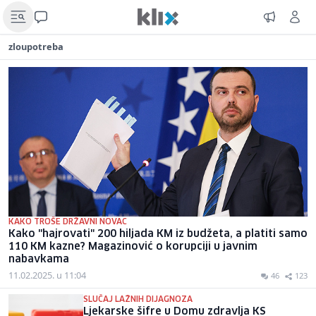
zloupotreba
KAKO TROŠE DRŽAVNI NOVAC
Kako "hajrovati" 200 hiljada KM iz budžeta, a platiti samo
110 KM kazne? Magazinović o korupciji u javnim
nabavkama
11.02.2025. u 11:04
46
123
SLUČAJ LAŽNIH DIJAGNOZA
Ljekarske šifre u Domu zdravlja KS