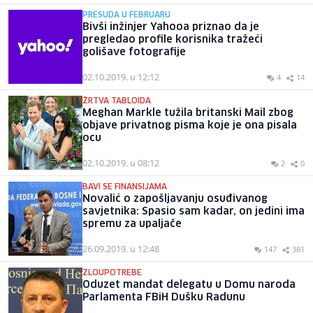
PRESUDA U FEBRUARU
Bivši inžinjer Yahooa priznao da je
pregledao profile korisnika tražeći
golišave fotografije
02.10.2019. u 12:12
4
14
ŽRTVA TABLOIDA
Meghan Markle tužila britanski Mail zbog
objave privatnog pisma koje je ona pisala
ocu
02.10.2019. u 08:12
2
0
BAVI SE FINANSIJAMA
Novalić o zapošljavanju osuđivanog
savjetnika: Spasio sam kadar, on jedini ima
spremu za upaljače
26.09.2019. u 12:48
147
381
ZLOUPOTREBE
Oduzet mandat delegatu u Domu naroda
Parlamenta FBiH Dušku Radunu