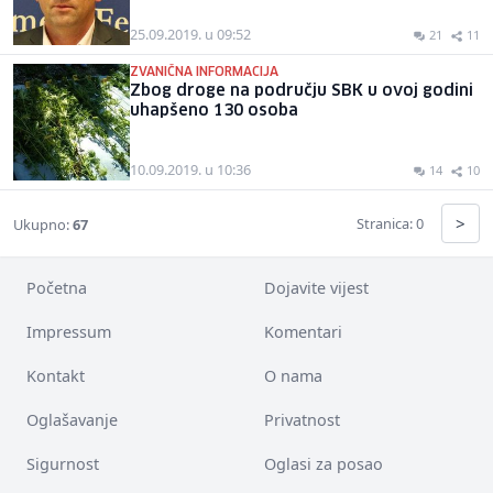
25.09.2019. u 09:52
21
11
ZVANIČNA INFORMACIJA
Zbog droge na području SBK u ovoj godini
uhapšeno 130 osoba
10.09.2019. u 10:36
14
10
>
Stranica: 0
Ukupno:
67
Početna
Dojavite vijest
Impressum
Komentari
Kontakt
O nama
Oglašavanje
Privatnost
Sigurnost
Oglasi za posao