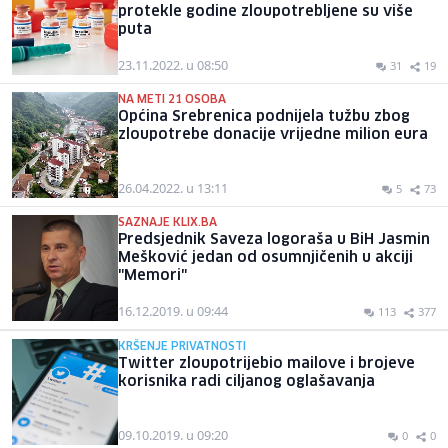
protekle godine zloupotrebljene su više
puta
23.11.2022. u 08:50
31
19
NA METI 21 OSOBA
Općina Srebrenica podnijela tužbu zbog
zloupotrebe donacije vrijedne milion eura
26.04.2022. u 13:11
5
73
SAZNAJE KLIX.BA
Predsjednik Saveza logoraša u BiH Jasmin
Mešković jedan od osumnjičenih u akciji
"Memori"
16.12.2019. u 09:44
113
377
KRŠENJE PRIVATNOSTI
Twitter zloupotrijebio mailove i brojeve
korisnika radi ciljanog oglašavanja
09.10.2019. u 09:20
0
0