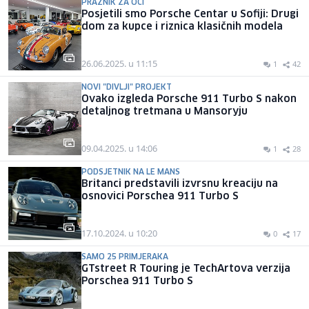
PRAZNIK ZA OČI
Posjetili smo Porsche Centar u Sofiji: Drugi
dom za kupce i riznica klasičnih modela
26.06.2025. u 11:15
1
42
NOVI "DIVLJI" PROJEKT
Ovako izgleda Porsche 911 Turbo S nakon
detaljnog tretmana u Mansoryju
09.04.2025. u 14:06
1
28
PODSJETNIK NA LE MANS
Britanci predstavili izvrsnu kreaciju na
osnovici Porschea 911 Turbo S
17.10.2024. u 10:20
0
17
SAMO 25 PRIMJERAKA
GTstreet R Touring je TechArtova verzija
Porschea 911 Turbo S