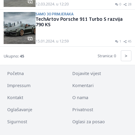
12.03.2024. u 12:20
0
28
SAMO 30 PRIMJERAKA
TechArtov Porsche 911 Turbo S razvija
790 KS
15.01.2024. u 12:59
1
45
>
Stranica: 0
Ukupno:
45
Početna
Dojavite vijest
Impressum
Komentari
Kontakt
O nama
Oglašavanje
Privatnost
Sigurnost
Oglasi za posao