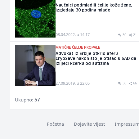
Naučnici podmladili ćelije kože žene,
izgledaju 30 godina mlađe
08.04.2022. u 14:17
30
21
MATIČNE ĆELIJE PROPALE
Advokat iz Srbije otkrio aferu
CryoSave nakon što je otišao u SAD da
izliječi kćerku od autizma
27.09.2019. u 22:05
36
66
Ukupno:
57
Dojavite vijest
Impressu
Početna