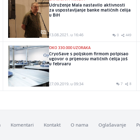
Udruženje Mala nastavilo aktivnosti
za uspostavljanje banke matičnih ćelija
u BiH
13.08.2021. u 16:46
0
449
OKO 330.000 UZORAKA
CryoSave s poljskom firmom potpisao
ugovor o prijenosu matičnih ćelija još
u februaru
27.09.2019. u 09:34
7
8
m
Komentari
Kontakt
O nama
Oglašavanje
P