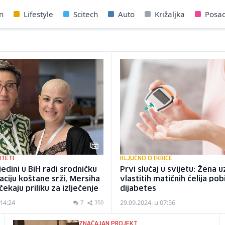
n
Lifestyle
Scitech
Auto
Križaljka
Posa
ITETI
KLJUČNO OTKRIĆE
jedini u BiH radi srodničku
Prvi slučaj u svijetu: Žena
aciju koštane srži, Mersiha
vlastitih matičnih ćelija pob
ekaju priliku za izlječenje
dijabetes
 14:24
29.09.2024. u 07:56
7
350
ZNAČAJAN PROJEKT