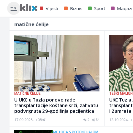
Vijesti
Biznis
Sport
Magazi
matične ćelije
MATIČNE ĆELIJE
TEŠKI MALIGN
U UKC-u Tuzla ponovo rade
UKC Tuzla 
transplantacije koštane srži, zahvatu
transplant
podvrgnuta 29-godišnja pacijentica
i Zumreta č
17.09.2025. u 08:41
13.10.2024. u
2
34
METODA S POTENCIJALOM