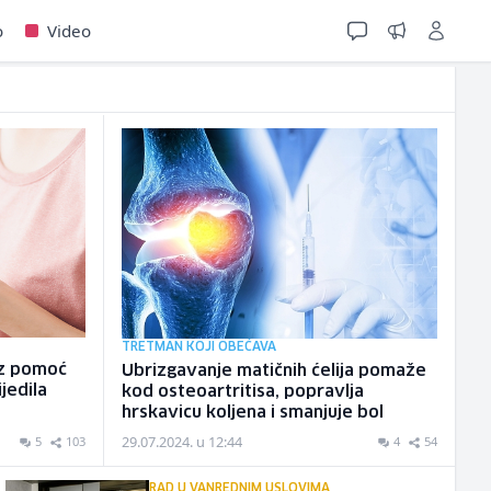
o
Video
TRETMAN KOJI OBEĆAVA
 uz pomoć
Ubrizgavanje matičnih ćelija pomaže
ijedila
kod osteoartritisa, popravlja
hrskavicu koljena i smanjuje bol
29.07.2024. u 12:44
5
103
4
54
RAD U VANREDNIM USLOVIMA