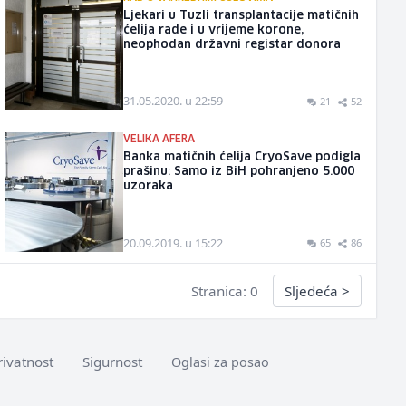
Ljekari u Tuzli transplantacije matičnih
ćelija rade i u vrijeme korone,
neophodan državni registar donora
31.05.2020. u 22:59
21
52
VELIKA AFERA
Banka matičnih ćelija CryoSave podigla
prašinu: Samo iz BiH pohranjeno 5.000
uzoraka
20.09.2019. u 15:22
65
86
Stranica: 0
Sljedeća
>
rivatnost
Sigurnost
Oglasi za posao