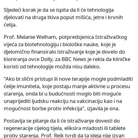
Sljedeći korak je da se ispita da li će tehnologija
djelovati na druga tkiva poput mišića, jetre i krvnih
ćelija.
Prof. Melanie Welham, potpredsjenica Istraživačkog
vijeća za biotehnologiju i biološke nauke, koje je
djelomično finansiralo istraživanje koje je dovelo do
kloniranja ovce Dolly, za BBC News je rekla da kliničke
koristi od tehnologije možda nisu daleko.
"Ako bi slični pristupi ili nove terapije mogle podmladiti
ćelije imuniteta, koje postaju manje aktivne u procesu
starenja, onda bi u budućnosti moglo biti moguće
unaprijediti ljudsku reakciju na vakcinaciju kao i na
mogućnost borbe protiv infekcija", izjavila je ona.
Postavlja se pitanje da li će istraživanje dovesti do
regeneracije cijelog tijela, eliksira mladosti ili tablete
protiv starenja. Prof. Reik tvrdi da ta ideja nije izvan