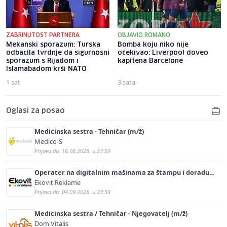
ZABRINUTOST PARTNERA
OBJAVIO ROMANO
Mekanski sporazum: Turska
Bomba koju niko nije
odbacila tvrdnje da sigurnosni
očekivao: Liverpool doveo
sporazum s Rijadom i
kapitena Barcelone
Islamabadom krši NATO
1 sat
3 sata
Oglasi za posao
Medicinska sestra - Tehničar (m/ž)
Medico-S
Prijava do: 16.08.2026. u 23:59
Operater na digitalnim mašinama za štampu i doradu
(m/ž)
Ekovit Reklame
Prijava do: 04.09.2026. u 23:59
Medicinska sestra / Tehničar - Njegovatelj (m/ž)
Dom Vitalis