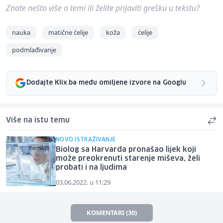
Znate nešto više o temi ili želite prijaviti grešku u tekstu?
nauka
matične ćelije
koža
ćelije
podmlađivanje
Dodajte Klix.ba među omiljene izvore na Googlu
Više na istu temu
NOVO ISTRAŽIVANJE
Biolog sa Harvarda pronašao lijek koji
može preokrenuti starenje miševa, želi
probati i na ljudima
03.06.2022. u 11:29
KOMENTARI (30)