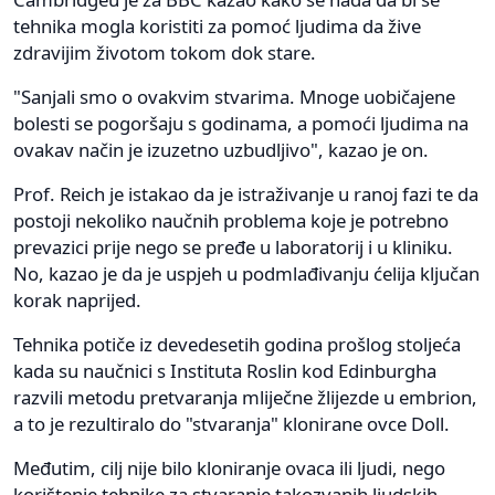
tehnika mogla koristiti za pomoć ljudima da žive
zdravijim životom tokom dok stare.
"Sanjali smo o ovakvim stvarima. Mnoge uobičajene
bolesti se pogoršaju s godinama, a pomoći ljudima na
ovakav način je izuzetno uzbudljivo", kazao je on.
Prof. Reich je istakao da je istraživanje u ranoj fazi te da
postoji nekoliko naučnih problema koje je potrebno
prevazici prije nego se pređe u laboratorij i u kliniku.
No, kazao je da je uspjeh u podmlađivanju ćelija ključan
korak naprijed.
Tehnika potiče iz devedesetih godina prošlog stoljeća
kada su naučnici s Instituta Roslin kod Edinburgha
razvili metodu pretvaranja mliječne žlijezde u embrion,
a to je rezultiralo do "stvaranja" klonirane ovce Doll.
Međutim, cilj nije bilo kloniranje ovaca ili ljudi, nego
korištenje tehnike za stvaranje takozvanih ljudskih