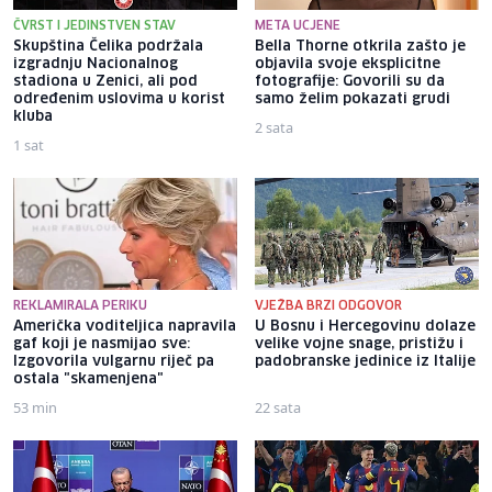
ČVRST I JEDINSTVEN STAV
META UCJENE
Skupština Čelika podržala
Bella Thorne otkrila zašto je
izgradnju Nacionalnog
objavila svoje eksplicitne
stadiona u Zenici, ali pod
fotografije: Govorili su da
određenim uslovima u korist
samo želim pokazati grudi
kluba
2 sata
1 sat
REKLAMIRALA PERIKU
VJEŽBA BRZI ODGOVOR
Američka voditeljica napravila
U Bosnu i Hercegovinu dolaze
gaf koji je nasmijao sve:
velike vojne snage, pristižu i
Izgovorila vulgarnu riječ pa
padobranske jedinice iz Italije
ostala "skamenjena"
53 min
22 sata