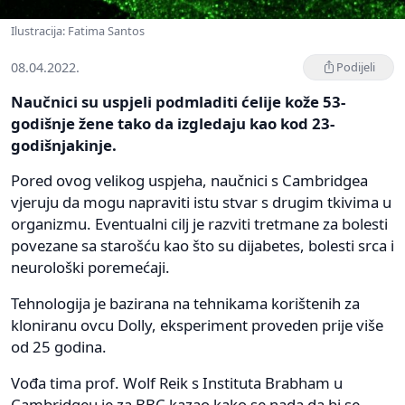
Ilustracija: Fatima Santos
08.04.2022.
Podijeli
Naučnici su uspjeli podmladiti ćelije kože 53-
godišnje žene tako da izgledaju kao kod 23-
godišnjakinje.
Pored ovog velikog uspjeha, naučnici s Cambridgea
vjeruju da mogu napraviti istu stvar s drugim tkivima u
organizmu. Eventualni cilj je razviti tretmane za bolesti
povezane sa starošću kao što su dijabetes, bolesti srca i
neurološki poremećaji.
Tehnologija je bazirana na tehnikama korištenih za
kloniranu ovcu Dolly, eksperiment proveden prije više
od 25 godina.
Vođa tima prof. Wolf Reik s Instituta Brabham u
Cambridgeu je za BBC kazao kako se nada da bi se