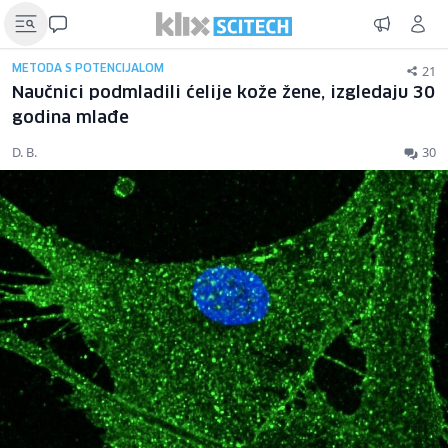
21
METODA S POTENCIJALOM
Naučnici podmladili ćelije kože žene, izgledaju 30
godina mlađe
D. B.
30