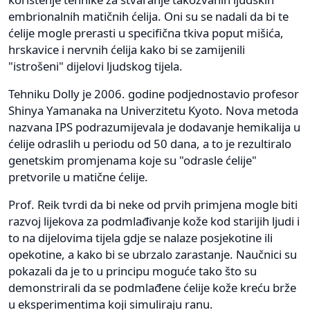
embrionalnih matičnih ćelija. Oni su se nadali da bi te
ćelije mogle prerasti u specifična tkiva poput mišića,
hrskavice i nervnih ćelija kako bi se zamijenili
"istrošeni" dijelovi ljudskog tijela.
Tehniku Dolly je 2006. godine podjednostavio profesor
Shinya Yamanaka na Univerzitetu Kyoto. Nova metoda
nazvana IPS podrazumijevala je dodavanje hemikalija u
ćelije odraslih u periodu od 50 dana, a to je rezultiralo
genetskim promjenama koje su "odrasle ćelije"
pretvorile u matične ćelije.
Prof. Reik tvrdi da bi neke od prvih primjena mogle biti
razvoj lijekova za podmlađivanje kože kod starijih ljudi i
to na dijelovima tijela gdje se nalaze posjekotine ili
opekotine, a kako bi se ubrzalo zarastanje. Naučnici su
pokazali da je to u principu moguće tako što su
demonstrirali da se podmlađene ćelije kože kreću brže
u eksperimentima koji simuliraju ranu.