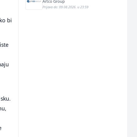
Artco Group
Prijava do: 09.08.2026. u 23:59
ko bi
iste
maju
jsku.
nu,
e