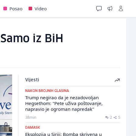
Posao
Video
 Samo iz BiH
Vijesti
NAKON BROJNIH GLASINA
Trump negirao da je nezadovoljan
Hegsethom: "Pete uživa poštovanje,
napravio je ogroman napredak"
38min
2
5
DAMASK
Eksplozija u Siriji: Bomba skrivena u