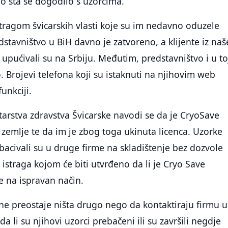
no šta se dogodilo s uzorcima.
tragom švicarskih vlasti koje su im nedavno oduzele
dstavništvo u BiH davno je zatvoreno, a klijente iz naš
 upućivali su na Srbiju. Međutim, predstavništvo i u to
. Brojevi telefona koji su istaknuti na njihovim web
unkciji.
arstva zdravstva Švicarske navodi se da je CryoSave
 zemlje te da im je zbog toga ukinuta licenca. Uzorke
ebacivali su u druge firme na skladištenje bez dozvole
e istraga kojom će biti utvrđeno da li je Cryo Save
e na ispravan način.
 ne preostaje ništa drugo nego da kontaktiraju firmu u
 da li su njihovi uzorci prebačeni ili su završili negdje