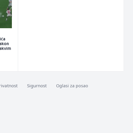
ića
nakon
kakvim
rivatnost
Sigurnost
Oglasi za posao