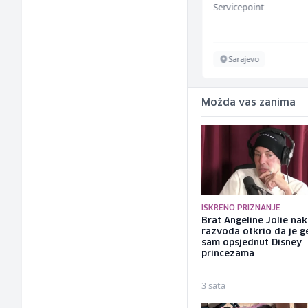
Galerija Java
Servicepoint
Sarajevo
Sarajevo
Možda vas zanima
ISKRENO PRIZNANJE
Brat Angeline Jolie na
razvoda otkrio da je ge
sam opsjednut Disney
princezama
3 sata