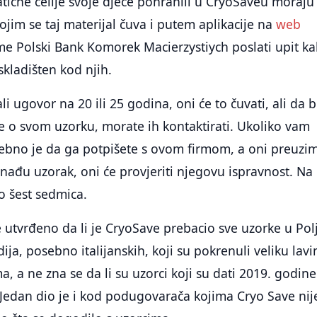
matične ćelije svoje djece pohranili u CryoSaveu moraju
ojim se taj materijal čuva i putem aplikacije na
web
me Polski Bank Komorek Macierzystiych poslati upit ka
uskladišten kod njih.
li ugovor na 20 ili 25 godina, oni će to čuvati, ali da b
je o svom uzorku, morate ih kontaktirati. Ukoliko vam
rebno je da ga potpišete s ovom firmom, a oni preuzi
ađu uzorak, oni će provjeriti njegovu ispravnost. Na
o šest sedmica.
e utvrđeno da li je CryoSave prebacio sve uzorke u Pol
ja, posebno italijanskih, koji su pokrenuli veliku lavi
, a ne zna se da li su uzorci koji su dati 2019. godine
 Jedan dio je i kod podugovarača kojima Cryo Save nij