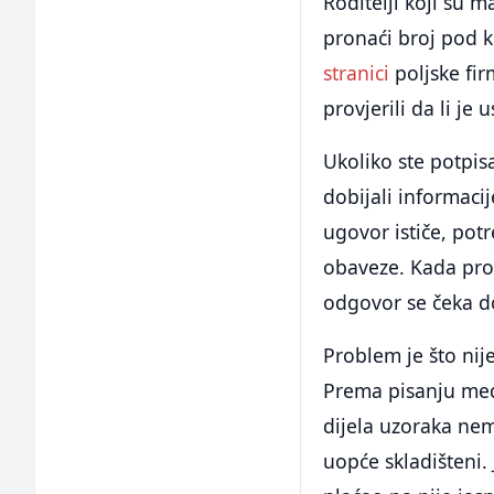
Roditelji koji su 
pronaći broj pod k
stranici
poljske fir
provjerili da li je 
Ukoliko ste potpisa
dobijali informaci
ugovor ističe, pot
obaveze. Kada pron
odgovor se čeka d
Problem je što nij
Prema pisanju medi
dijela uzoraka nema
uopće skladišteni.