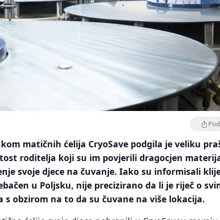
Podi
nkom matičnih ćelija CryoSave podgila je veliku pra
tost roditelja koji su im povjerili dragocjen materij
enje svoje djece na čuvanje. Iako su informisali klij
ebačen u Poljsku, nije precizirano da li je riječ o sv
 s obzirom na to da su čuvane na više lokacija.