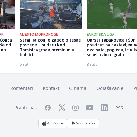
AK
MJESTO MOKRONOGE
EVROPSKA LIGA
Čolića
Sarajlija koji je zadobio teške
Okršaj Tabakovića i Šunj
iše od
povrede u sudaru kod
prekinut pa nastavljen 
 na
Tomislavgrada preminuo u
dva sata, pogledajte u 
bolnici
se uslovima igralo
5 sati
3 sata
m
Komentari
Kontakt
O nama
Oglašavanje
P
Facebook
YouTube
LinkedIn
Twitter
Instagram
RSS
Pratite nas
App Store
Google Play