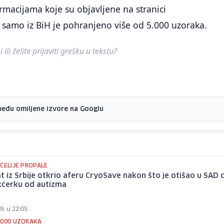
macijama koje su objavljene na stranici
 samo iz BiH je pohranjeno više od 5.000 uzoraka.
ili želite prijaviti grešku u tekstu?
među omiljene izvore na Googlu
ĆELIJE PROPALE
 iz Srbije otkrio aferu CryoSave nakon što je otišao u SAD 
i kćerku od autizma
9. u 22:05
.000 UZORAKA