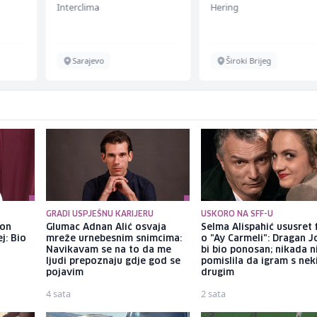
Interclima
Hering
Sarajevo
Široki Brijeg
GRADI USPJEŠNU KARIJERU
USKORO NA SFF-U
kon
Glumac Adnan Alić osvaja
Selma Alispahić ususret 
j: Bio
mreže urnebesnim snimcima:
o "Ay Carmeli": Dragan J
Navikavam se na to da me
bi bio ponosan; nikada 
ljudi prepoznaju gdje god se
pomislila da igram s ne
pojavim
drugim
4 sata
2 sata