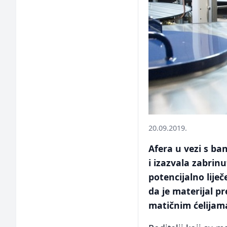
20.09.2019.
Afera u vezi s ba
i izazvala zabrinu
potencijalno liječ
da je materijal pr
matičnim ćelijama