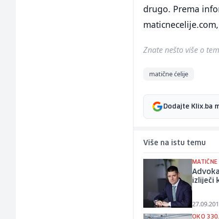
drugo. Prema infor
maticnecelije.com,
Znate nešto više o temi 
matične ćelije
Dodajte Klix.ba 
Više na istu temu
MATIČNE 
Advokat
izliječ
27.09.201
OKO 330