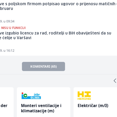
e s poljskom firmom potpisao ugovor o prijenosu matičnih ć
ebruaru
9. u 09:34
 NISU U FUNKCIJI
e izgubio licencu za rad, roditelji u BiH obaviješteni da su
 ćelije u Varšavi
9. u 16:12
KOMENTARI (65)
 der
Monteri ventilacije i
Električar (m/ž)
klimatizacije (m)
w)