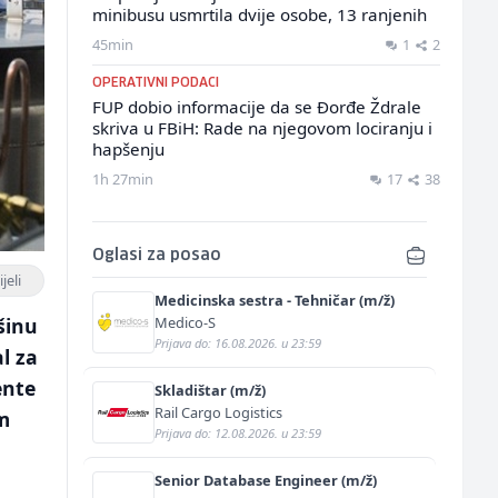
minibusu usmrtila dvije osobe, 13 ranjenih
45min
1
2
OPERATIVNI PODACI
FUP dobio informacije da se Đorđe Ždrale
skriva u FBiH: Rade na njegovom lociranju i
hapšenju
1h 27min
17
38
Oglasi za posao
jeli
Medicinska sestra - Tehničar (m/ž)
Medico-S
šinu
Prijava do: 16.08.2026. u 23:59
al za
ente
Skladištar (m/ž)
Rail Cargo Logistics
im
Prijava do: 12.08.2026. u 23:59
Senior Database Engineer (m/ž)