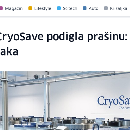
Magazin
Lifestyle
Scitech
Auto
Križaljka
CryoSave podigla prašinu:
raka