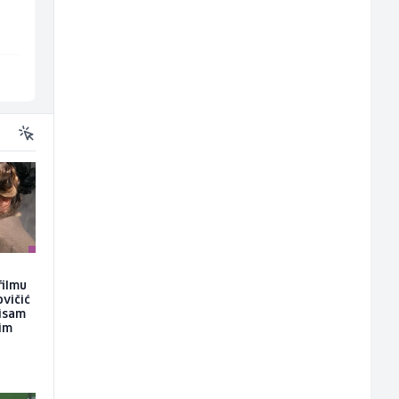
Invictus
Euro-Asfalt
Sarajevo
Više lokacija
filmu
ovičić
nisam
kim