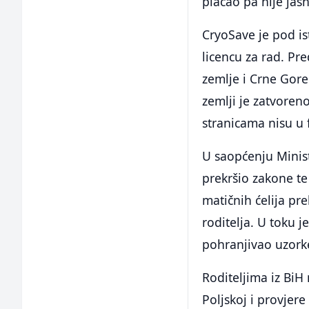
plaćao pa nije jas
CryoSave je pod is
licencu za rad. Pre
zemlje i Crne Gore
zemlji je zatvoreno
stranicama nisu u f
U saopćenju Minist
prekršio zakone te
matičnih ćelija pr
roditelja. U toku j
pohranjivao uzork
Roditeljima iz BiH
Poljskoj i provjere