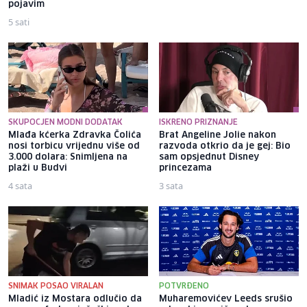
pojavim
drugim
5 sati
3 sata
SKUPOCJEN MODNI DODATAK
ISKRENO PRIZNANJE
Mlađa kćerka Zdravka Čolića
Brat Angeline Jolie nakon
nosi torbicu vrijednu više od
razvoda otkrio da je gej: Bio
3.000 dolara: Snimljena na
sam opsjednut Disney
plaži u Budvi
princezama
4 sata
3 sata
SNIMAK POSAO VIRALAN
POTVRĐENO
Mladić iz Mostara odlučio da
Muharemovićev Leeds srušio