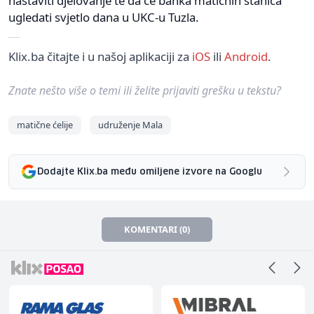
nastaviti djelovanje te da će banka matičnih stanica
ugledati svjetlo dana u UKC-u Tuzla.
Klix.ba čitajte i u našoj aplikaciji za
iOS
ili
Android
.
Znate nešto više o temi ili želite prijaviti grešku u tekstu?
matične ćelije
udruženje Mala
Dodajte Klix.ba među omiljene izvore na Googlu
KOMENTARI (0)