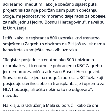
adresarno, međutim, iako je obećano sijaset puta,
projekt nikada nije podržan osim pustih obećanja.
Stoga, mi jednostavno moramo dalje raditi za oboljele,
za našu jednu i jedinu Bosnu i Hercegovinu", naveli su
iz Udruženja.
Ističu kako je registar sa 800 uzoraka krvi trenutno
smješten u Zagrebu s obzirom da BiH još uvijek nema
kapacitete za smještaj ovakvih uzoraka.
"Registar posjeduje trenutno oko 800 tipiziranih
uzoraka krvi, i trenutno je pohranjen u KBC Zagrebu,
jer nemamo zvaničnu adresu u Bosni i Hercegovini.
Stava smo da je jedina moguća adresa UKC Tuzla koji
posjeduje sterilne sobe za transplantacije i opremu za
HLA tipizacije, ali očito nekima to ne odgovara",
navode.
Na kraju, iz Udruženja Mala su poručili kako će oni