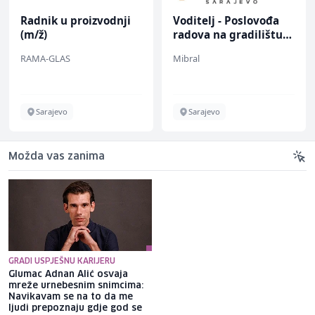
Radnik u proizvodnji
Voditelj - Poslovođa
(m/ž)
radova na gradilištu
(m/ž)
RAMA-GLAS
Mibral
Sarajevo
Sarajevo
Možda vas zanima
GRADI USPJEŠNU KARIJERU
Glumac Adnan Alić osvaja
Selma Alispahić ususret filmu
mreže urnebesnim snimcima:
o "Ay Carmeli": Dragan Jovičić
Navikavam se na to da me
bi bio ponosan; nikada nisam
ljudi prepoznaju gdje god se
pomislila da igram s nekim