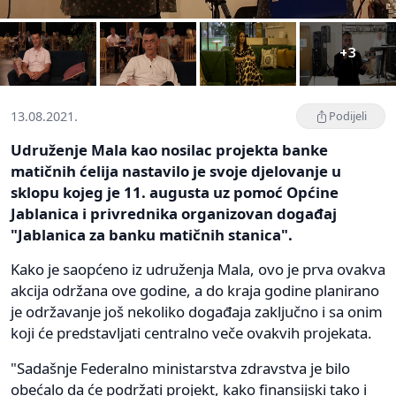
+3
13.08.2021.
Podijeli
Udruženje Mala kao nosilac projekta banke
matičnih ćelija nastavilo je svoje djelovanje u
sklopu kojeg je 11. augusta uz pomoć Općine
Jablanica i privrednika organizovan događaj
"Jablanica za banku matičnih stanica".
Kako je saopćeno iz udruženja Mala, ovo je prva ovakva
akcija održana ove godine, a do kraja godine planirano
je održavanje još nekoliko događaja zaključno i sa onim
koji će predstavljati centralno veče ovakvih projekata.
"Sadašnje Federalno ministarstva zdravstva je bilo
obećalo da će podržati projekt, kako finansijski tako i