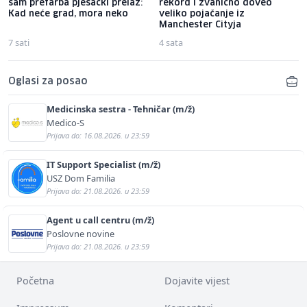
sam prefarba pješački prelaz:
rekord i zvanično doveo
Kad neće grad, mora neko
veliko pojačanje iz
Manchester Cityja
7 sati
4 sata
Oglasi za posao
Medicinska sestra - Tehničar (m/ž)
Medico-S
Prijava do: 16.08.2026. u 23:59
IT Support Specialist (m/ž)
USZ Dom Familia
Prijava do: 21.08.2026. u 23:59
Agent u call centru (m/ž)
Poslovne novine
Prijava do: 21.08.2026. u 23:59
Početna
Dojavite vijest