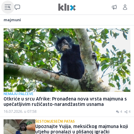
majmuni
NEMAJU PALČEVE
Otkriće u srcu Afrike: Pronađena nova vrsta majmuna s
upečatljivim ružičasto-narandžastim usnama
16.07.2026. u 07:58
4
4
ŠESTOMJESEČNI PATAS
Upoznajte Yujija, meksičkog majmuna koji
utjehu pronalazi u plišanoj igrački