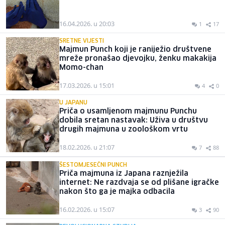
16.04.2026. u 20:03
1
17
SRETNE VIJESTI
Majmun Punch koji je raniježio društvene
mreže pronašao djevojku, ženku makakija
Momo-chan
17.03.2026. u 15:01
4
0
U JAPANU
Priča o usamljenom majmunu Punchu
dobila sretan nastavak: Uživa u društvu
drugih majmuna u zoološkom vrtu
18.02.2026. u 21:07
7
88
ŠESTOMJESEČNI PUNCH
Priča majmuna iz Japana raznježila
internet: Ne razdvaja se od plišane igračke
nakon što ga je majka odbacila
16.02.2026. u 15:07
3
90