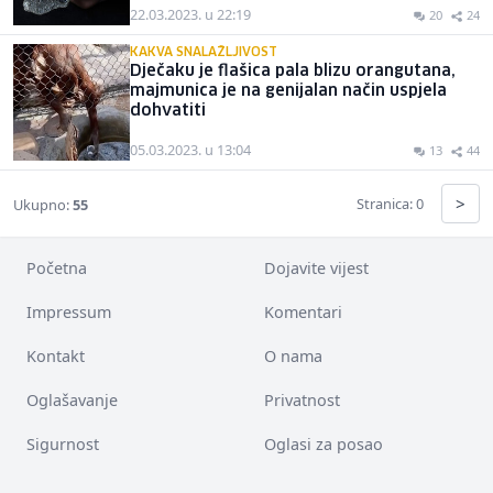
22.03.2023. u 22:19
20
24
KAKVA SNALAŽLJIVOST
Dječaku je flašica pala blizu orangutana,
majmunica je na genijalan način uspjela
dohvatiti
05.03.2023. u 13:04
13
44
>
Stranica: 0
Ukupno:
55
Početna
Dojavite vijest
Impressum
Komentari
Kontakt
O nama
Oglašavanje
Privatnost
Sigurnost
Oglasi za posao