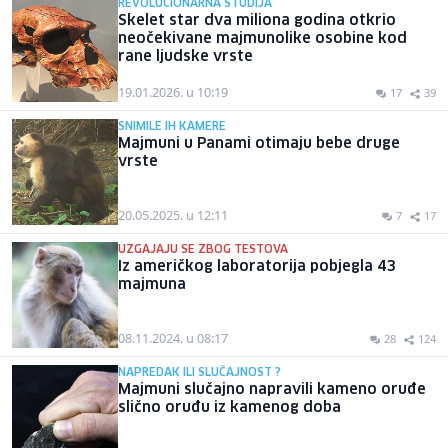
REVOLUCIONARNA STUDIJA
Skelet star dva miliona godina otkrio
neočekivane majmunolike osobine kod
rane ljudske vrste
19.01.2026. u 10:19
17
39
SNIMILE IH KAMERE
Majmuni u Panami otimaju bebe druge
vrste
20.05.2025. u 12:11
7
17
UZGAJAJU SE ZBOG TESTOVA
Iz američkog laboratorija pobjegla 43
majmuna
08.11.2024. u 08:17
28
124
NAPREDAK ILI SLUČAJNOST ?
Majmuni slučajno napravili kameno oruđe
slično oruđu iz kamenog doba