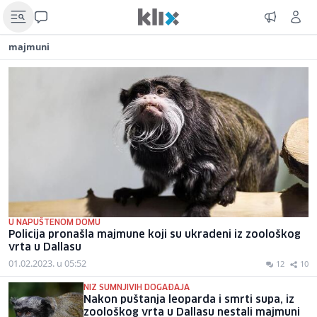
majmuni
U NAPUŠTENOM DOMU
Policija pronašla majmune koji su ukradeni iz zoološkog
vrta u Dallasu
01.02.2023. u 05:52
12
10
NIZ SUMNJIVIH DOGAĐAJA
Nakon puštanja leoparda i smrti supa, iz
zoološkog vrta u Dallasu nestali majmuni