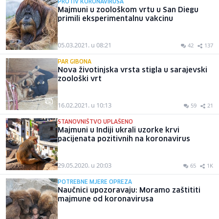
PROTIV KORONAVIRUSA
Majmuni u zoološkom vrtu u San Diegu
primili eksperimentalnu vakcinu
05.03.2021. u 08:21
42
137
PAR GIBONA
Nova životinjska vrsta stigla u sarajevski
zoološki vrt
16.02.2021. u 10:13
59
21
STANOVNIŠTVO UPLAŠENO
Majmuni u Indiji ukrali uzorke krvi
pacijenata pozitivnih na koronavirus
29.05.2020. u 20:03
65
1K
POTREBNE MJERE OPREZA
Naučnici upozoravaju: Moramo zaštititi
majmune od koronavirusa