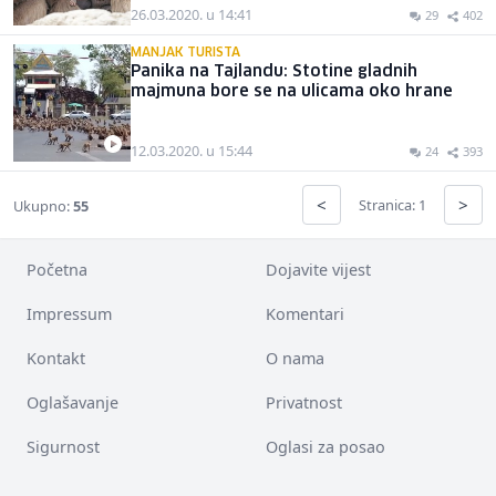
26.03.2020. u 14:41
29
402
MANJAK TURISTA
Panika na Tajlandu: Stotine gladnih
majmuna bore se na ulicama oko hrane
12.03.2020. u 15:44
24
393
<
>
Stranica: 1
Ukupno:
55
Početna
Dojavite vijest
Impressum
Komentari
Kontakt
O nama
Oglašavanje
Privatnost
Sigurnost
Oglasi za posao