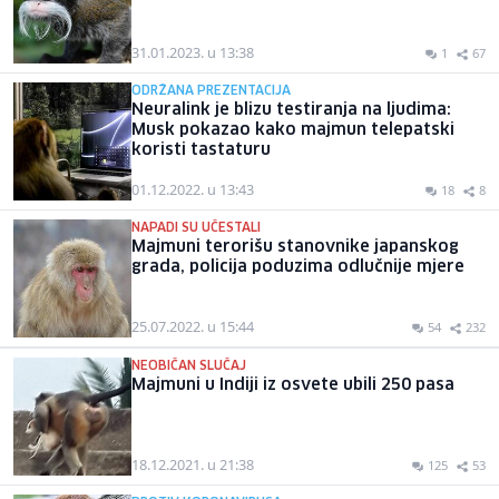
31.01.2023. u 13:38
1
67
ODRŽANA PREZENTACIJA
Neuralink je blizu testiranja na ljudima:
Musk pokazao kako majmun telepatski
koristi tastaturu
01.12.2022. u 13:43
18
8
NAPADI SU UČESTALI
Majmuni terorišu stanovnike japanskog
grada, policija poduzima odlučnije mjere
25.07.2022. u 15:44
54
232
NEOBIČAN SLUČAJ
Majmuni u Indiji iz osvete ubili 250 pasa
18.12.2021. u 21:38
125
53