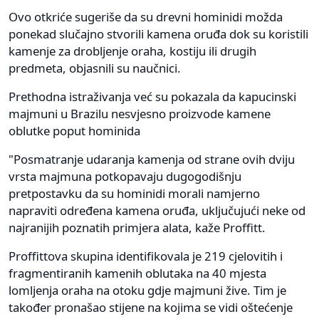
Ovo otkriće sugeriše da su drevni hominidi možda
ponekad slučajno stvorili kamena oruđa dok su koristili
kamenje za drobljenje oraha, kostiju ili drugih
predmeta, objasnili su naučnici.
Prethodna istraživanja već su pokazala da kapucinski
majmuni u Brazilu nesvjesno proizvode kamene
oblutke poput hominida
"Posmatranje udaranja kamenja od strane ovih dviju
vrsta majmuna potkopavaju dugogodišnju
pretpostavku da su hominidi morali namjerno
napraviti određena kamena oruđa, uključujući neke od
najranijih poznatih primjera alata, kaže Proffitt.
Proffittova skupina identifikovala je 219 cjelovitih i
fragmentiranih kamenih oblutaka na 40 mjesta
lomljenja oraha na otoku gdje majmuni žive. Tim je
također pronašao stijene na kojima se vidi oštećenje