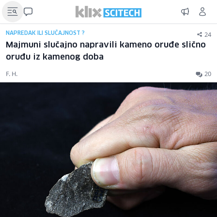
24
NAPREDAK ILI SLUČAJNOST ?
Majmuni slučajno napravili kameno oruđe slično
oruđu iz kamenog doba
F. H.
20