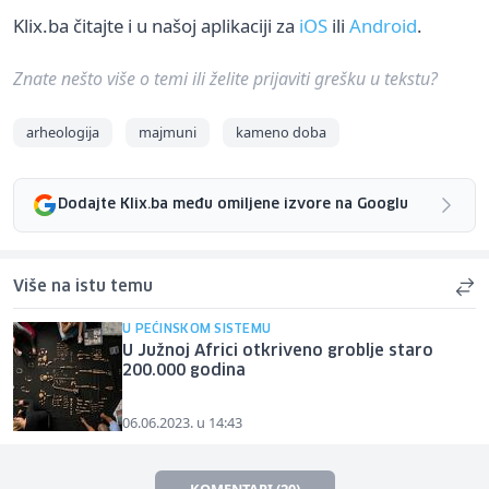
Klix.ba čitajte i u našoj aplikaciji za
iOS
ili
Android
.
Znate nešto više o temi ili želite prijaviti grešku u tekstu?
arheologija
majmuni
kameno doba
Dodajte Klix.ba među omiljene izvore na Googlu
Više na istu temu
U PEĆINSKOM SISTEMU
U Južnoj Africi otkriveno groblje staro
200.000 godina
06.06.2023. u 14:43
KOMENTARI (20)