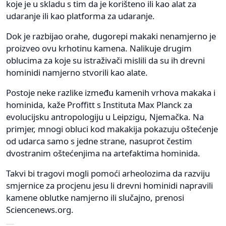
koje je u skladu s tim da je korišteno ili kao alat za
udaranje ili kao platforma za udaranje.
Dok je razbijao orahe, dugorepi makaki nenamjerno je
proizveo ovu krhotinu kamena. Nalikuje drugim
oblucima za koje su istraživači mislili da su ih drevni
hominidi namjerno stvorili kao alate.
Postoje neke razlike između kamenih vrhova makaka i
hominida, kaže Proffitt s Instituta Max Planck za
evolucijsku antropologiju u Leipzigu, Njemačka. Na
primjer, mnogi obluci kod makakija pokazuju oštećenje
od udarca samo s jedne strane, nasuprot čestim
dvostranim oštećenjima na artefaktima hominida.
Takvi bi tragovi mogli pomoći arheolozima da razviju
smjernice za procjenu jesu li drevni hominidi napravili
kamene oblutke namjerno ili slučajno, prenosi
Sciencenews.org.