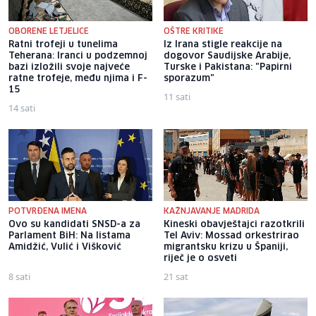
OBORENE LETJELICE
OŠTRE KRITIKE
Ratni trofeji u tunelima
Iz Irana stigle reakcije na
Teherana: Iranci u podzemnoj
dogovor Saudijske Arabije,
bazi izložili svoje najveće
Turske i Pakistana: "Papirni
ratne trofeje, među njima i F-
sporazum"
15
11 sati
14 sati
POTVRĐENA IMENA
KAŽNJAVANJE MADRIDA
Ovo su kandidati SNSD-a za
Kineski obavještajci razotkrili
Parlament BiH: Na listama
Tel Aviv: Mossad orkestrirao
Amidžić, Vulić i Višković
migrantsku krizu u Španiji,
riječ je o osveti
8 sati
21 sat