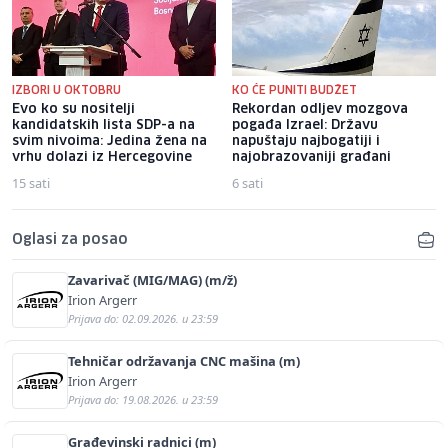
IZBORI U OKTOBRU
KO ĆE PUNITI BUDŽET
Evo ko su nositelji
Rekordan odljev mozgova
kandidatskih lista SDP-a na
pogađa Izrael: Državu
svim nivoima: Jedina žena na
napuštaju najbogatiji i
vrhu dolazi iz Hercegovine
najobrazovaniji građani
15 sati
6 sati
Oglasi za posao
Zavarivač (MIG/MAG) (m/ž)
Irion Argerr
Prijava do: 02.09.2026. u 23:59
Tehničar održavanja CNC mašina (m)
Irion Argerr
Prijava do: 19.08.2026. u 23:59
Građevinski radnici (m)