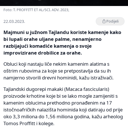
Foto: T. PROFFITT ET AL/SCI. ADV. 2023,
22.03.2023.
Podijeli
Majmuni u južnom Tajlandu koriste kamenje kako
bi lupali orahe uljane palme, nenamjerno
razbijajući komadiće kamenja o svoje
improvizirane drobilice za orahe.
Obluci koji nastaju liče nekim kamenim alatima s
oštrim rubovima za koje se pretpostavlja da su ih
namjerno stvorili drevni hominidi, kažu istraživači.
Tajlandski dugorepi makaki (Macaca fascicularis)
proizvode krhotine koje bi se lako mogle zamijeniti s
kamenim oblucima prethodno pronađenim na 17
istočnoafričkih nalazišta hominida koji datiraju od prije
oko 3,3 miliona do 1,56 miliona godina, kažu arheolog
Tomos Proffitt i kolege.