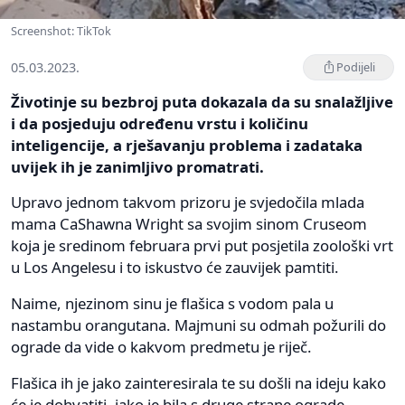
Screenshot: TikTok
05.03.2023.
Podijeli
Životinje su bezbroj puta dokazala da su snalažljive
i da posjeduju određenu vrstu i količinu
inteligencije, a rješavanju problema i zadataka
uvijek ih je zanimljivo promatrati.
Upravo jednom takvom prizoru je svjedočila mlada
mama CaShawna Wright sa svojim sinom Cruseom
koja je sredinom februara prvi put posjetila zoološki vrt
u Los Angelesu i to iskustvo će zauvijek pamtiti.
Naime, njezinom sinu je flašica s vodom pala u
nastambu orangutana. Majmuni su odmah požurili do
ograde da vide o kakvom predmetu je riječ.
Flašica ih je jako zainteresirala te su došli na ideju kako
će je dohvatiti, iako je bila s druge strane ograde.