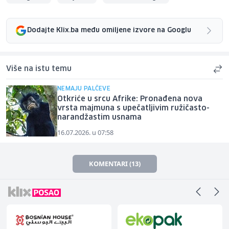
Dodajte Klix.ba među omiljene izvore na Googlu
Više na istu temu
NEMAJU PALČEVE
Otkriće u srcu Afrike: Pronađena nova
vrsta majmuna s upečatljivim ružičasto-
narandžastim usnama
16.07.2026. u 07:58
KOMENTARI (13)