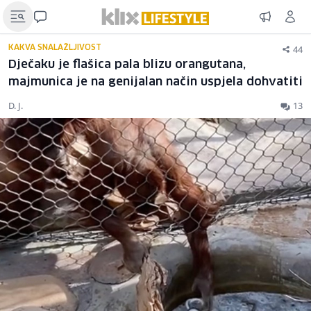
44
KAKVA SNALAŽLJIVOST
Dječaku je flašica pala blizu orangutana,
majmunica je na genijalan način uspjela dohvatiti
D. J.
13