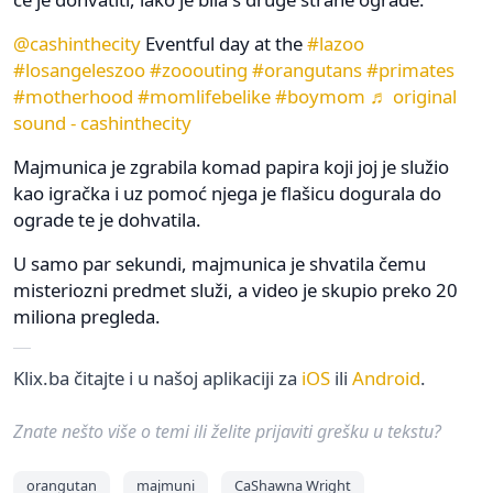
@cashinthecity
Eventful day at the
#lazoo
#losangeleszoo
#zooouting
#orangutans
#primates
#motherhood
#momlifebelike
#boymom
♬ original
sound - cashinthecity
Majmunica je zgrabila komad papira koji joj je služio
kao igračka i uz pomoć njega je flašicu dogurala do
ograde te je dohvatila.
U samo par sekundi, majmunica je shvatila čemu
misteriozni predmet služi, a video je skupio preko 20
miliona pregleda.
Klix.ba čitajte i u našoj aplikaciji za
iOS
ili
Android
.
Znate nešto više o temi ili želite prijaviti grešku u tekstu?
orangutan
majmuni
CaShawna Wright