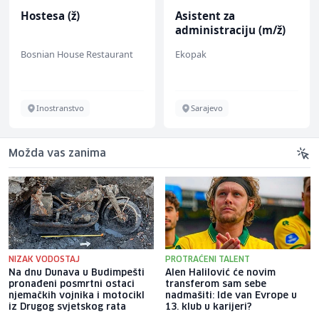
Hostesa (ž)
Asistent za
administraciju (m/ž)
Bosnian House Restaurant
Ekopak
Inostranstvo
Sarajevo
Možda vas zanima
NIZAK VODOSTAJ
PROTRAĆENI TALENT
Na dnu Dunava u Budimpešti
Alen Halilović će novim
pronađeni posmrtni ostaci
transferom sam sebe
njemačkih vojnika i motocikl
nadmašiti: Ide van Evrope u
iz Drugog svjetskog rata
13. klub u karijeri?