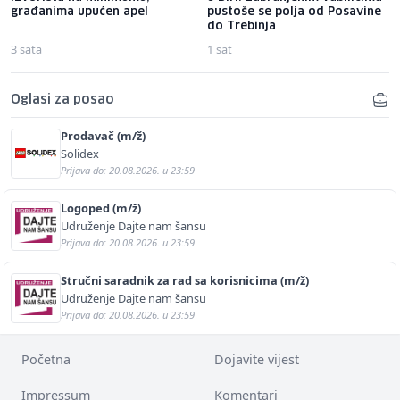
građanima upućen apel
pustoše se polja od Posavine
do Trebinja
3 sata
1 sat
Oglasi za posao
Prodavač (m/ž)
Solidex
Prijava do: 20.08.2026. u 23:59
Logoped (m/ž)
Udruženje Dajte nam šansu
Prijava do: 20.08.2026. u 23:59
Stručni saradnik za rad sa korisnicima (m/ž)
Udruženje Dajte nam šansu
Prijava do: 20.08.2026. u 23:59
Početna
Dojavite vijest
Impressum
Komentari