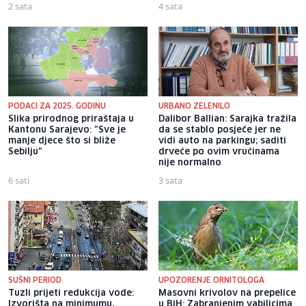
2 sata
4 sata
PODACI ZA 2025. GODINU
URBANO ZELENILO
Slika prirodnog priraštaja u
Dalibor Ballian: Sarajka tražila
Kantonu Sarajevo: "Sve je
da se stablo posječe jer ne
manje djece što si bliže
vidi auto na parkingu; saditi
Sebilju"
drveće po ovim vrućinama
nije normalno
6 sati
3 sata
SUŠNI PERIOD
UPOZORENJE ORNITOLOGA
Tuzli prijeti redukcija vode:
Masovni krivolov na prepelice
Izvorišta na minimumu,
u BiH: Zabranjenim vabilicima