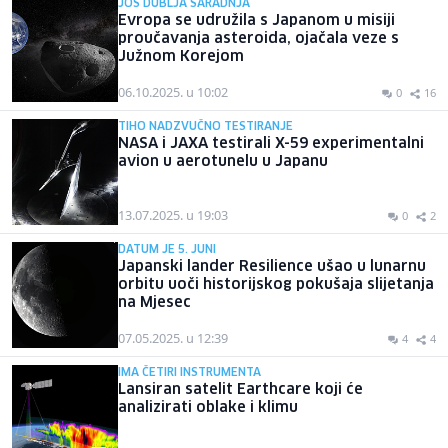
JOŠ DUBLJA SARADNJA
Evropa se udružila s Japanom u misiji
proučavanja asteroida, ojačala veze s
Južnom Korejom
06.10.2025. u 10:02
0
16
TIHO NADZVUČNO TESTIRANJE
NASA i JAXA testirali X-59 experimentalni
avion u aerotunelu u Japanu
13.07.2025. u 19:03
0
2
DATUM JE 5. JUNI
Japanski lander Resilience ušao u lunarnu
orbitu uoči historijskog pokušaja slijetanja
na Mjesec
07.05.2025. u 12:39
4
4
IMA ČETIRI INSTRUMENTA
Lansiran satelit Earthcare koji će
analizirati oblake i klimu