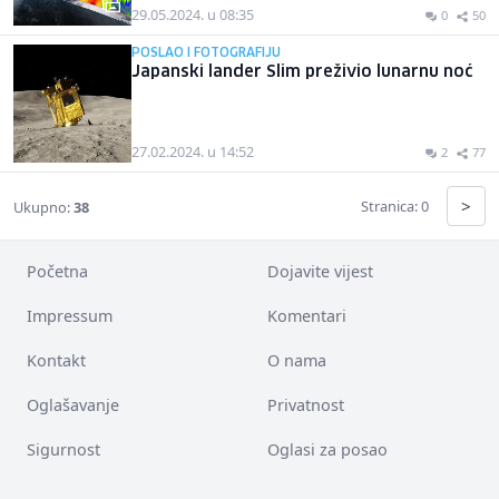
29.05.2024. u 08:35
0
50
POSLAO I FOTOGRAFIJU
Japanski lander Slim preživio lunarnu noć
27.02.2024. u 14:52
2
77
>
Stranica: 0
Ukupno:
38
Početna
Dojavite vijest
Impressum
Komentari
Kontakt
O nama
Oglašavanje
Privatnost
Sigurnost
Oglasi za posao