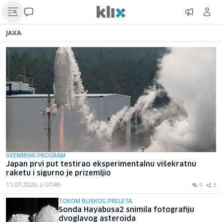
JAXA
SVEMIRSKI PROGRAM
Japan prvi put testirao eksperimentalnu višekratnu
raketu i sigurno je prizemljio
11.07.2026. u 07:46
0
3
TOKOM BLISKOG PRELETA
Sonda Hayabusa2 snimila fotografiju
dvoglavog asteroida