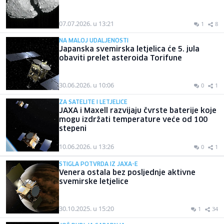
07.07.2026. u 13:21
1
8
NA MALOJ UDALJENOSTI
Japanska svemirska letjelica će 5. jula
obaviti prelet asteroida Torifune
30.06.2026. u 10:06
0
1
ZA SATELITE I LETJELICE
JAXA i Maxell razvijaju čvrste baterije koje
mogu izdržati temperature veće od 100
stepeni
10.06.2026. u 13:26
0
1
STIGLA POTVRDA IZ JAXA-E
Venera ostala bez posljednje aktivne
svemirske letjelice
30.10.2025. u 15:20
1
34