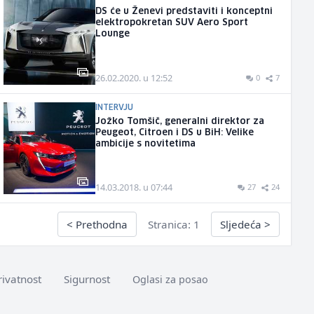
DS će u Ženevi predstaviti i konceptni
elektropokretan SUV Aero Sport
Lounge
26.02.2020. u 12:52
0
7
INTERVJU
Jožko Tomšič, generalni direktor za
Peugeot, Citroen i DS u BiH: Velike
ambicije s novitetima
14.03.2018. u 07:44
27
24
<
Prethodna
Stranica: 1
Sljedeća
>
rivatnost
Sigurnost
Oglasi za posao