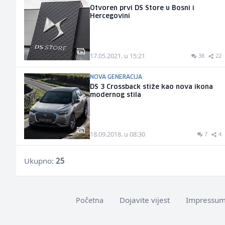
Otvoren prvi DS Store u Bosni i
Hercegovini
17.05.2021. u 15:21
38
22
NOVA GENERACIJA
DS 3 Crossback stiže kao nova ikona
modernog stila
18.09.2018. u 08:30
7
4
Ukupno:
25
Dojavite vijest
Impressu
Početna