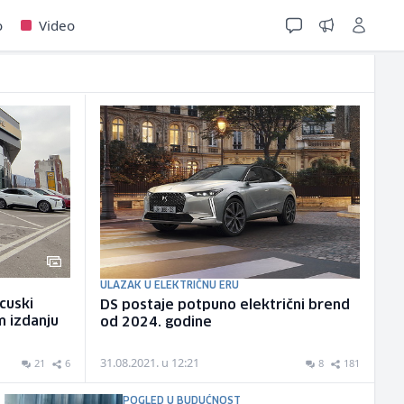
o
Video
ULAZAK U ELEKTRIČNU ERU
ncuski
DS postaje potpuno električni brend
m izdanju
od 2024. godine
31.08.2021. u 12:21
21
6
8
181
POGLED U BUDUĆNOST