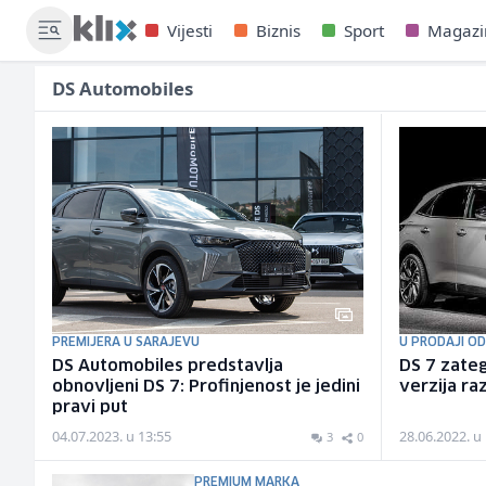
Vijesti
Biznis
Sport
Magazi
DS Automobiles
PREMIJERA U SARAJEVU
U PRODAJI O
DS Automobiles predstavlja
DS 7 zateg
obnovljeni DS 7: Profinjenost je jedini
verzija ra
pravi put
04.07.2023. u 13:55
28.06.2022. u
3
0
PREMIUM MARKA