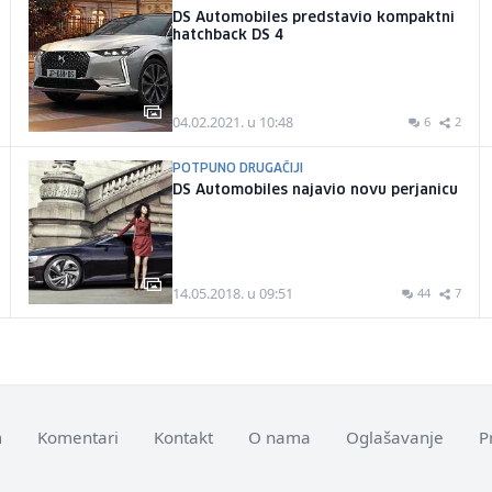
DS Automobiles predstavio kompaktni
hatchback DS 4
04.02.2021. u 10:48
6
2
POTPUNO DRUGAČIJI
DS Automobiles najavio novu perjanicu
14.05.2018. u 09:51
44
7
m
Komentari
Kontakt
O nama
Oglašavanje
P