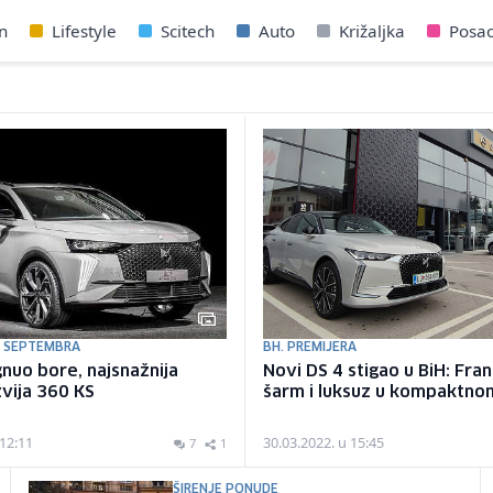
n
Lifestyle
Scitech
Auto
Križaljka
Posa
D SEPTEMBRA
BH. PREMIJERA
nuo bore, najsnažnija
Novi DS 4 stigao u BiH: Fra
zvija 360 KS
šarm i luksuz u kompaktno
 12:11
30.03.2022. u 15:45
7
1
ŠIRENJE PONUDE