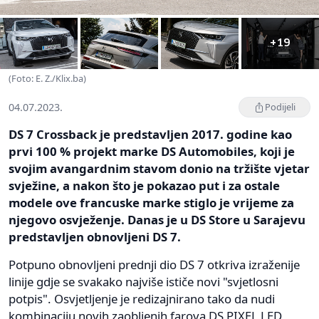
+19
(Foto: E. Z./Klix.ba)
04.07.2023.
Podijeli
DS 7 Crossback je predstavljen 2017. godine kao
prvi 100 % projekt marke DS Automobiles, koji je
svojim avangardnim stavom donio na tržište vjetar
svježine, a nakon što je pokazao put i za ostale
modele ove francuske marke stiglo je vrijeme za
njegovo osvježenje. Danas je u DS Store u Sarajevu
predstavljen obnovljeni DS 7.
Potpuno obnovljeni prednji dio DS 7 otkriva izraženije
linije gdje se svakako najviše ističe novi "svjetlosni
potpis". Osvjetljenje je redizajnirano tako da nudi
kombinaciju novih zaobljenih farova DS PIXEL LED