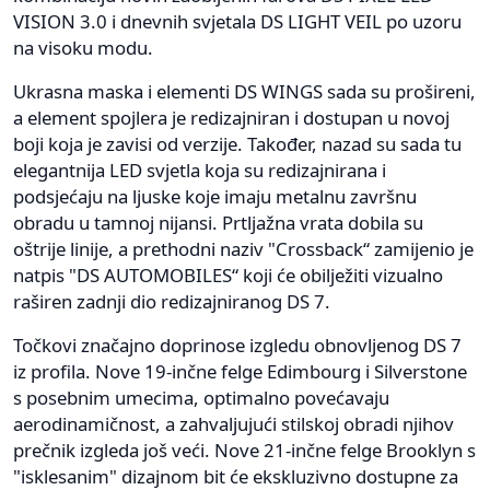
VISION 3.0 i dnevnih svjetala DS LIGHT VEIL po uzoru
na visoku modu.
Ukrasna maska i elementi DS WINGS sada su prošireni,
a element spojlera je redizajniran i dostupan u novoj
boji koja je zavisi od verzije. Također, nazad su sada tu
elegantnija LED svjetla koja su redizajnirana i
podsjećaju na ljuske koje imaju metalnu završnu
obradu u tamnoj nijansi. Prtljažna vrata dobila su
oštrije linije, a prethodni naziv "Crossback“ zamijenio je
natpis "DS AUTOMOBILES“ koji će obilježiti vizualno
raširen zadnji dio redizajniranog DS 7.
Točkovi značajno doprinose izgledu obnovljenog DS 7
iz profila. Nove 19-inčne felge Edimbourg i Silverstone
s posebnim umecima, optimalno povećavaju
aerodinamičnost, a zahvaljujući stilskoj obradi njihov
prečnik izgleda još veći. Nove 21-inčne felge Brooklyn s
"isklesanim" dizajnom bit će ekskluzivno dostupne za