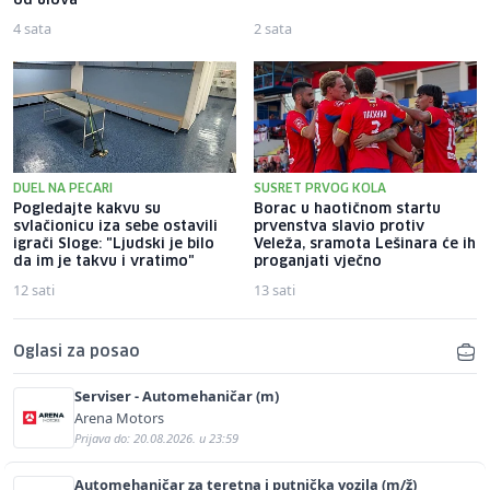
od ulova"
4 sata
2 sata
DUEL NA PECARI
SUSRET PRVOG KOLA
Pogledajte kakvu su
Borac u haotičnom startu
svlačionicu iza sebe ostavili
prvenstva slavio protiv
igrači Sloge: "Ljudski je bilo
Veleža, sramota Lešinara će ih
da im je takvu i vratimo"
proganjati vječno
12 sati
13 sati
Oglasi za posao
Serviser - Automehaničar (m)
Arena Motors
Prijava do: 20.08.2026. u 23:59
Automehaničar za teretna i putnička vozila (m/ž)