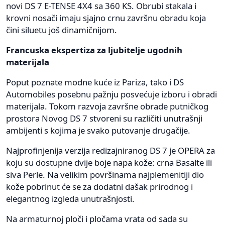
novi DS 7 E-TENSE 4X4 sa 360 KS. Obrubi stakala i
krovni nosači imaju sjajno crnu završnu obradu koja
čini siluetu još dinamičnijom.
Francuska ekspertiza za ljubitelje ugodnih
materijala
Poput poznate modne kuće iz Pariza, tako i DS
Automobiles posebnu pažnju posvećuje izboru i obradi
materijala. Tokom razvoja završne obrade putničkog
prostora Novog DS 7 stvoreni su različiti unutrašnji
ambijenti s kojima je svako putovanje drugačije.
Najprofinjenija verzija redizajniranog DS 7 je OPERA za
koju su dostupne dvije boje napa kože: crna Basalte ili
siva Perle. Na velikim površinama najplemenitiji dio
kože pobrinut će se za dodatni dašak prirodnog i
elegantnog izgleda unutrašnjosti.
Na armaturnoj ploči i pločama vrata od sada su