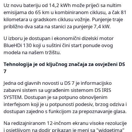
Uz novu bateriju od 14,2 kWh može prijeći sa nultim
emisijama do 65 km u kombiniranom ciklusu, a čak 81
kilometara u gradskom ciklusu vožnje. Punjenje traje
približno dva sata na stanici za punjenje 7,4 kW.
U izboru je dostupan i ekonomični dizelski motor
BlueHDi 130 koji u suštini čini start ponude ovog
modela na našem tržištu.
Tehnologija je od ključnog značaja za osvježeni DS
7
Jedna od glavnih novosti u DS 7 je informacijsko
zabavni sistem sa ugrađenim sistemom DS IRIS
SYSTEM. Dostupan je sa potpuno obnovljenim
interfejsom koji je u potpunosti podesiv, brzog odziva i
dostupan zajedno s funkcijom za prepoznavanje glasa.
Na redizajniranom 12-inčnom ekranu visoke rezolucije
i osjetljivom na dodir prikazan je meni sa "widgetima"