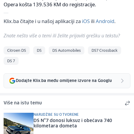
Opera košta 139.536 KM do registracije.
Klix.ba čitajte i u našoj aplikaciji za
iOS
ili
Android
.
Znate nešto više o temi ili želite prijaviti grešku u tekstu?
Citroen DS
DS
DS Automobiles
DS7 Crossback
DS 7
Dodajte Klix.ba među omiljene izvore na Googlu
Više na istu temu
NARUDŽBE SU OTVORENE
DS N°7 donosi luksuz i obećava 740
kilometara dometa