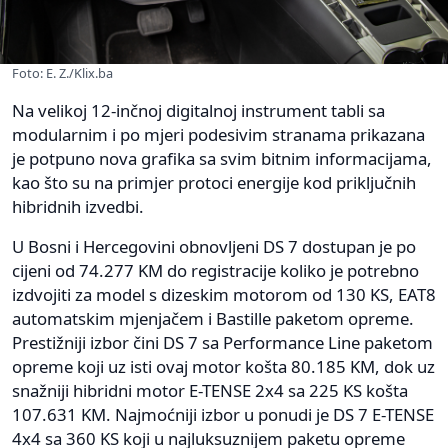
Foto: E. Z./Klix.ba
Na velikoj 12-inčnoj digitalnoj instrument tabli sa
modularnim i po mjeri podesivim stranama prikazana
je potpuno nova grafika sa svim bitnim informacijama,
kao što su na primjer protoci energije kod priključnih
hibridnih izvedbi.
U Bosni i Hercegovini obnovljeni DS 7 dostupan je po
cijeni od 74.277 KM do registracije koliko je potrebno
izdvojiti za model s dizeskim motorom od 130 KS, EAT8
automatskim mjenjačem i Bastille paketom opreme.
Prestižniji izbor čini DS 7 sa Performance Line paketom
opreme koji uz isti ovaj motor košta 80.185 KM, dok uz
snažniji hibridni motor E-TENSE 2x4 sa 225 KS košta
107.631 KM. Najmoćniji izbor u ponudi je DS 7 E-TENSE
4x4 sa 360 KS koji u najluksuznijem paketu opreme