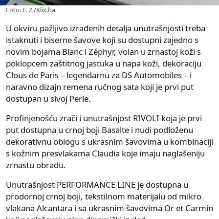
Foto: E. Z./Klix.ba
U okviru pažljivo izrađenih detalja unutrašnjosti treba
istaknuti i biserne šavove koji su dostupni zajedno s
novim bojama Blanc i Zéphyr, volan u zrnastoj koži s
poklopcem zaštitnog jastuka u napa koži, dekoraciju
Clous de Paris – legendarnu za DS Automobiles – i
naravno dizajn remena ručnog sata koji je prvi put
dostupan u sivoj Perle.
Profinjenošću zrači i unutrašnjost RIVOLI koja je prvi
put dostupna u crnoj boji Basalte i nudi podloženu
dekorativnu oblogu s ukrasnim šavovima u kombinaciji
s kožnim presvlakama Claudia koje imaju naglašeniju
zrnastu obradu.
Unutrašnjost PERFORMANCE LINE je dostupna u
prodornoj crnoj boji, tekstilnom materijalu od mikro
vlakana Alcantara i sa ukrasnim šavovima Or et Carmin