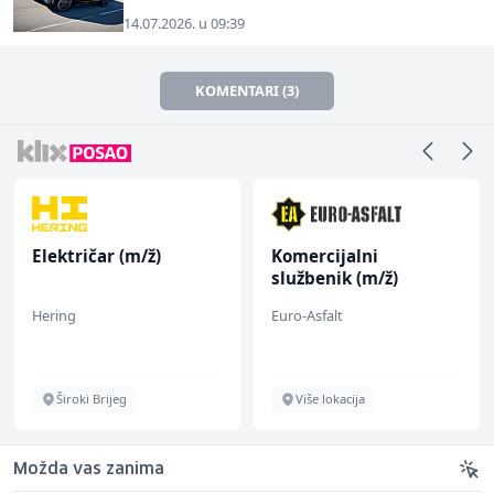
14.07.2026. u 09:39
KOMENTARI (3)
Električar (m/ž)
Komercijalni
službenik (m/ž)
Hering
Euro-Asfalt
Široki Brijeg
Više lokacija
Možda vas zanima