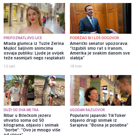
PREPOZNATLJIVO LICE
PODRŽAO BI I LOŠ DOGOVOR
Mlada glumica iz Tuzle Zerina
Američki senator upozorava:
Mujkić šaljivim snimcima
"Izgubili smo rat s Iranom,
osvaja publiku: Ljude je uvijek
Amerika je svakim danom sve
teže nasmijati nego rasplakati
slabija"
13 sati
18 min
DUŽI OD DVA METRA
UGODAN RAZGOVOR
Ribar u Bilećkom jezeru
Popularni japanski TikToker
uhvatio soma od 50
objavio drugi snimak iz
kilograma, objavio i snimak
Sarajeva: "Bosna je posebna"
"borbe": "Ovo je mnogo više