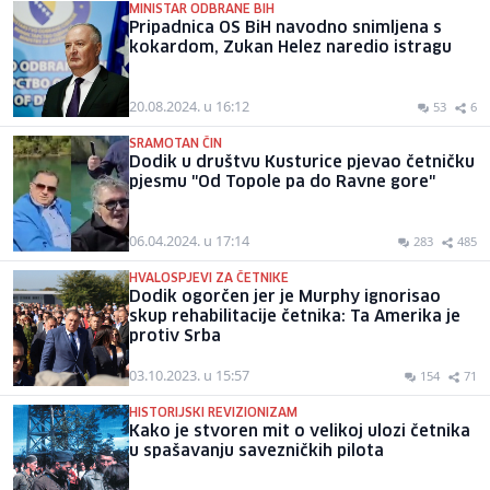
MINISTAR ODBRANE BIH
Pripadnica OS BiH navodno snimljena s
kokardom, Zukan Helez naredio istragu
20.08.2024. u 16:12
53
6
SRAMOTAN ČIN
Dodik u društvu Kusturice pjevao četničku
pjesmu "Od Topole pa do Ravne gore"
06.04.2024. u 17:14
283
485
HVALOSPJEVI ZA ČETNIKE
Dodik ogorčen jer je Murphy ignorisao
skup rehabilitacije četnika: Ta Amerika je
protiv Srba
03.10.2023. u 15:57
154
71
HISTORIJSKI REVIZIONIZAM
Kako je stvoren mit o velikoj ulozi četnika
u spašavanju savezničkih pilota