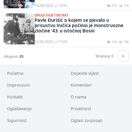
16.08.2023. u 15:55
210
119
DRUGI SVJETSKI RAT
Pavle Đurišić o kojem se pjevalo u
prisustvu Vučića počinio je monstruozne
zločine '43. u istočnoj Bosni
12.06.2023. u 11:09
154
148
>
Stranica: 0
Ukupno:
85
Početna
Dojavite vijest
Impressum
Komentari
Kontakt
O nama
Oglašavanje
Privatnost
Sigurnost
Oglasi za posao