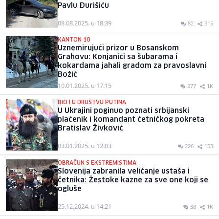
Pavlu Đurišiću
08.08.2025. u 18:39
82
315
KANTON 10
Uznemirujući prizor u Bosanskom
Grahovu: Konjanici sa šubarama i
kokardama jahali gradom za pravoslavni
Božić
10.01.2025. u 17:15
277
1K
BIO I U DRUŠTVU PUTINA
U Ukrajini poginuo poznati srbijanski
plaćenik i komandant četničkog pokreta
Bratislav Živković
03.01.2025. u 12:03
226
153
OBRAČUN S EKSTREMISTIMA
Slovenija zabranila veličanje ustaša i
četnika: Žestoke kazne za sve one koji se
ogluše
25.12.2024. u 14:21
38
1K