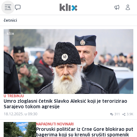
četnici
U TREBINJU
Umro zloglasni četnik Slavko Aleksić koji je terorizirao
Sarajevo tokom agresije
18.12.2025. u 09:30
311
3.9K
NAPADNUTI NOVINARI
Proruski političar iz Crne Gore blokirao put
bagerima koji su krenuli srušiti spomenik