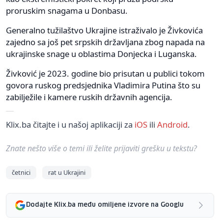
proruskim snagama u Donbasu.
Generalno tužilaštvo Ukrajine istraživalo je Živkovića
zajedno sa još pet srpskih državljana zbog napada na
ukrajinske snage u oblastima Donjecka i Luganska.
Živković je 2023. godine bio prisutan u publici tokom
govora ruskog predsjednika Vladimira Putina što su
zabilježile i kamere ruskih državnih agencija.
Klix.ba čitajte i u našoj aplikaciji za
iOS
ili
Android
.
Znate nešto više o temi ili želite prijaviti grešku u tekstu?
četnici
rat u Ukrajini
Dodajte Klix.ba među omiljene izvore na Googlu