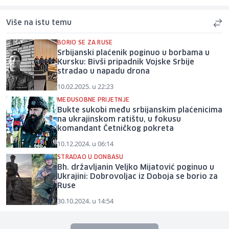
Više na istu temu
BORIO SE ZA RUSE
Srbijanski plaćenik poginuo u borbama u
Kursku: Bivši pripadnik Vojske Srbije
stradao u napadu drona
10.02.2025. u 22:23
MEĐUSOBNE PRIJETNJE
Bukte sukobi među srbijanskim plaćenicima
na ukrajinskom ratištu, u fokusu
komandant Četničkog pokreta
10.12.2024. u 06:14
STRADAO U DONBASU
Bh. državljanin Veljko Mijatović poginuo u
Ukrajini: Dobrovoljac iz Doboja se borio za
Ruse
30.10.2024. u 14:54