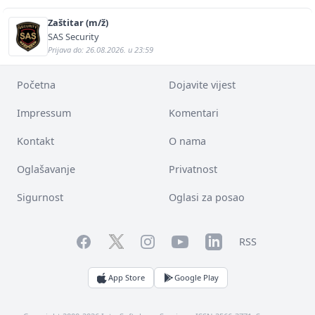
Zaštitar (m/ž)
SAS Security
Prijava do: 26.08.2026. u 23:59
Početna
Dojavite vijest
Impressum
Komentari
Kontakt
O nama
Oglašavanje
Privatnost
Sigurnost
Oglasi za posao
Facebook
YouTube
LinkedIn
Twitter
Instagram
RSS
App Store
Google Play