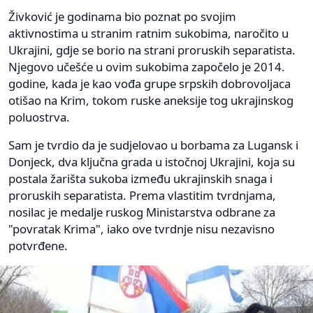
Živković je godinama bio poznat po svojim
aktivnostima u stranim ratnim sukobima, naročito u
Ukrajini, gdje se borio na strani proruskih separatista.
Njegovo učešće u ovim sukobima započelo je 2014.
godine, kada je kao vođa grupe srpskih dobrovoljaca
otišao na Krim, tokom ruske aneksije tog ukrajinskog
poluostrva.
Sam je tvrdio da je sudjelovao u borbama za Lugansk i
Donjeck, dva ključna grada u istočnoj Ukrajini, koja su
postala žarišta sukoba između ukrajinskih snaga i
proruskih separatista. Prema vlastitim tvrdnjama,
nosilac je medalje ruskog Ministarstva odbrane za
"povratak Krima", iako ove tvrdnje nisu nezavisno
potvrđene.