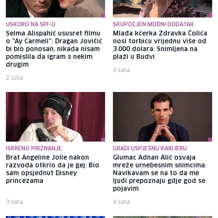
USKORO NA SFF-U
SKUPOCJEN MODNI DODATAK
Selma Alispahić ususret filmu
Mlađa kćerka Zdravka Čolića
o "Ay Carmeli": Dragan Jovičić
nosi torbicu vrijednu više od
bi bio ponosan; nikada nisam
3.000 dolara: Snimljena na
pomislila da igram s nekim
plaži u Budvi
drugim
3 sata
2 sata
ISKRENO PRIZNANJE
GRADI USPJEŠNU KARIJERU
Brat Angeline Jolie nakon
Glumac Adnan Alić osvaja
razvoda otkrio da je gej: Bio
mreže urnebesnim snimcima:
sam opsjednut Disney
Navikavam se na to da me
princezama
ljudi prepoznaju gdje god se
pojavim
3 sata
4 sata