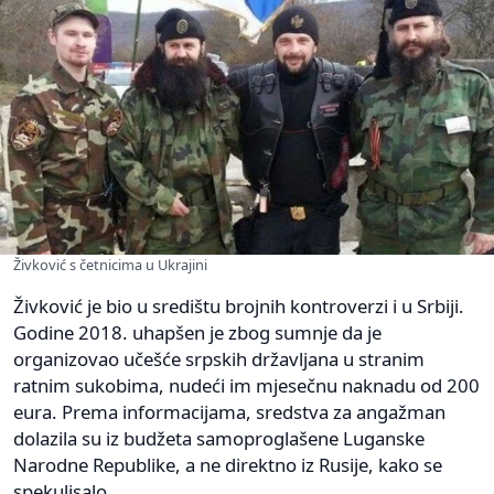
Živković s četnicima u Ukrajini
Živković je bio u središtu brojnih kontroverzi i u Srbiji.
Godine 2018. uhapšen je zbog sumnje da je
organizovao učešće srpskih državljana u stranim
ratnim sukobima, nudeći im mjesečnu naknadu od 200
eura. Prema informacijama, sredstva za angažman
dolazila su iz budžeta samoproglašene Luganske
Narodne Republike, a ne direktno iz Rusije, kako se
spekulisalo.