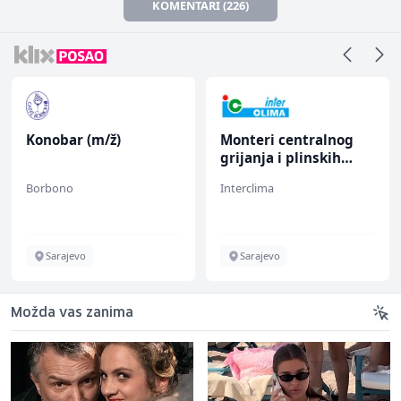
KOMENTARI (226)
Konobar (m/ž)
Monteri centralnog
grijanja i plinskih
instalacija (m)
Borbono
Interclima
Sarajevo
Sarajevo
Možda vas zanima