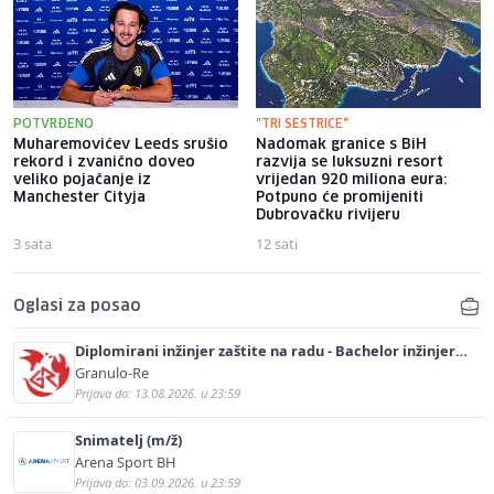
POTVRĐENO
"TRI SESTRICE"
Muharemovićev Leeds srušio
Nadomak granice s BiH
rekord i zvanično doveo
razvija se luksuzni resort
veliko pojačanje iz
vrijedan 920 miliona eura:
Manchester Cityja
Potpuno će promijeniti
Dubrovačku rivijeru
3 sata
12 sati
Oglasi za posao
Diplomirani inžinjer zaštite na radu - Bachelor inžinjer
sigurnosti i pomoći (m/ž)
Granulo-Re
Prijava do: 13.08.2026. u 23:59
Snimatelj (m/ž)
Arena Sport BH
Prijava do: 03.09.2026. u 23:59